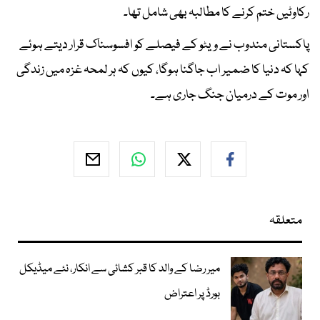
رکاوٹیں ختم کرنے کا مطالبہ بھی شامل تھا۔
پاکستانی مندوب نے ویٹو کے فیصلے کو افسوسناک قرار دیتے ہوئے
کہا کہ دنیا کا ضمیر اب جاگنا ہوگا، کیوں کہ ہر لمحہ غزہ میں زندگی
اور موت کے درمیان جنگ جاری ہے۔
متعلقہ
میر رضا کے والد کا قبر کشائی سے انکار، نئے میڈیکل
بورڈ پر اعتراض