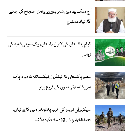
آج ملک بھر میں شاہراہوں پر پرامن احتجاج کیا جائے
گا، لیاقت بلوچ
قیامِ پاکستان کی لازوال داستان، ایک عینی شاہد کی
زبانی
سفیرِ پاکستان کا کیلڈرون ٹیکسٹائلز کا دورہ، پاک
امریکا تجارتی تعاون کے فروغ پر زور
سیکیورٹی فورسز کی خیبر پختونخوا میں کارروائیاں،
فتنۃ الخوارج کے 10 دہشتگرد ہلاک