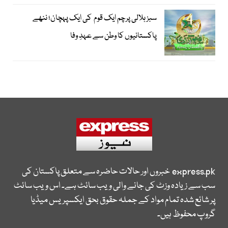
سبز ہلالی پرچم ایک قوم کی ایک پہچان؛ ننھے
پاکستانیوں کا وطن سے عہدِ وفا
express.pk
خبروں اور حالات حاضرہ سے متعلق پاکستان کی
سب سے زیادہ وزٹ کی جانے والی ویب سائٹ ہے۔ اس ویب سائٹ
پر شائع شدہ تمام مواد کے جملہ حقوق بحق ایکسپریس میڈیا
گروپ محفوظ ہیں۔