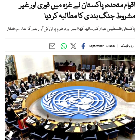
اقوام متحدہ، پاکستان نے غزہ میں فوری اور غیر
مشروط جنگ بندی کا مطالبہ کر دیا
پاکستان فلسطینی عوام کے ساتھ کھڑا ہے اور ہر فورم پر ان کی آواز بنے گا، عاصم افتخار
ویب ڈیسک
September 19, 2025