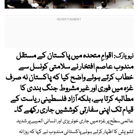
اقوامِ متحدہ میں پاکستان کے مستقل
نیویارک:
مندوب عاصم افتخار نے سلامتی کونسل سے
خطاب کرتے ہوئے واضح کیا کہ پاکستان نہ صرف
غزہ میں فوری اور غیر مشروط جنگ بندی کا
مطالبہ کرتا ہے، بلکہ آزاد فلسطینی ریاست کے
قیام تک اپنی سفارتی کوششیں جاری رکھے گا۔
عالمی سطح پر غزہ میں جاری خونریزی اور انسانی المیے پر شدید
تشویش کا اظہار کرتے ہوئے پاکستانی مندوب نے کہا کہ روزانہ