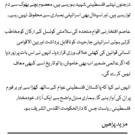
درجنوں نہتے فلسطینی شہید ہو رہے ہیں، معصوم بچے بھوک سے دم
توڑ رہے ہیں، اور اسپتال بھی اسرائیلی بمباری سے محفوظ نہیں رہے۔
عاصم افتخار نے اقوامِ متحدہ کی سلامتی کونسل کے ارکان کو مخاطب
کرتے ہوئے اسرائیلی جارحیت کو ناقابلِ برداشت اور بین الاقوامی
انسانی قوانین کی کھلی خلاف ورزی قرار دیا۔ انہوں نے اس بات پر زور دیا
کہ اگر عالمی ضمیر اب بھی خاموش رہا تو تاریخ اسے کبھی معاف
نہیں کرے گی۔
انہوں نے کہا کہ پاکستان فلسطینی عوام کے ساتھ کھڑا ہے اور ہر فورم
پر ان کی آواز بنے گا، ہماری منزل واضح ہے ایک آزاد، خودمختار
فلسطینی ریاست جس کا دارالحکومت القدس الشریف ہو۔
مزید پڑھیں