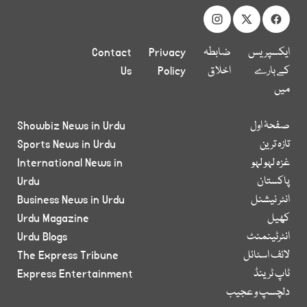
ایکسپریس
ضابطہ
Privacy
Contact
کے بارے
اخلاق
Policy
Us
میں
صفحۂ اول
Showbiz News in Urdu
تازہ ترین
Sports News in Urdu
غزہ لہو لہو
International News in
پاکستان
Urdu
انٹر نیشنل
Business News in Urdu
کھیل
Urdu Magazine
انٹرٹینمنٹ
Urdu Blogs
لائف اسٹائل
The Express Tribune
ٹاپ ٹرینڈ
Express Entertainment
دلچسپ و عجیب