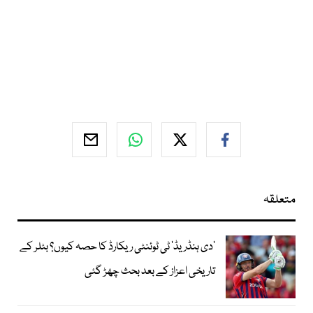
متعلقہ
’دی ہنڈریڈ‘ ٹی ٹوئنٹی ریکارڈ کا حصہ کیوں؟ بٹلر کے
تاریخی اعزاز کے بعد بحث چھڑ گئی