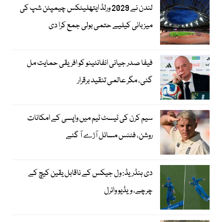
لندن نے 2029 ورلڈ ایتھلیٹکس چیمپئن شپ کی
میزبانی کیلیے حتمی بولی جمع کرا دی
فیفا صدر جیانی انفانٹینو کو افریقی حمایت مل
گئی، مگر عالمی تنقید برقرار
سیم کرن کی ٹیسٹ ٹیم میں واپسی کے امکانات
روشن، فٹنس مسائل آڑے آ گئے
دی ہنڈریڈ: ول جیکس کے ناقابل یقین کیچ کے
چرچے، ویڈیو وائرل