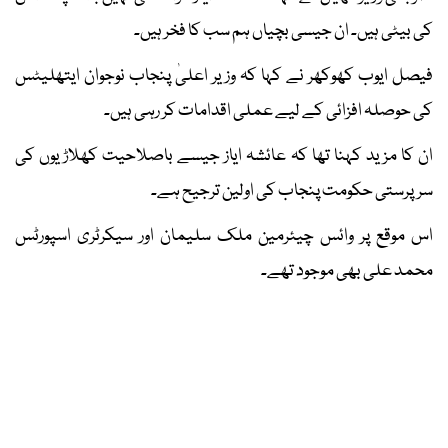
کی بیٹی ہیں۔ ان جیسی بچیاں ہم سب کا فخر ہیں۔
فیصل ایوب کھوکھر نے کہا کہ وزیر اعلیٰ پنجاب نوجوان ایتھلیٹس
کی حوصلہ افزائی کے لیے عملی اقدامات کر رہی ہیں۔
ان کا مزید کہنا تھا کہ عائشہ ایاز جیسے باصلاحیت کھلاڑیوں کی
سرپرستی حکومت پنجاب کی اولین ترجیح ہے۔
اس موقع پر وائس چیئرمین ملک سلیمان اور سیکرٹری اسپورٹس
محمد علی بھی موجود تھے۔