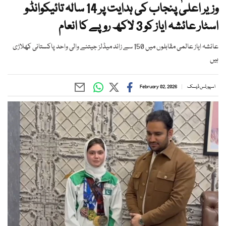
وزیر اعلیٰ پنجاب کی ہدایت پر 14 سالہ تائیکوانڈو
اسٹار عائشہ ایاز کو 3 لاکھ روپے کا انعام
عائشہ ایاز عالمی مقابلوں میں 150 سے زائد میڈلز جیتنے والی واحد پاکستانی کھلاڑی
ہیں
اسپورٹس ڈیسک
February 02, 2026