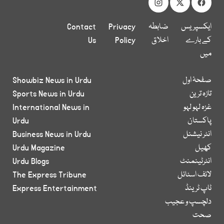
ایکسپریس
ضابطہ
Privacy
Contact
کے بارے
اخلاق
Policy
Us
میں
صفحۂ اول
Showbiz News in Urdu
تازہ ترین
Sports News in Urdu
غزہ لہو لہو
International News in
پاکستان
Urdu
انٹر نیشنل
Business News in Urdu
کھیل
Urdu Magazine
انٹرٹینمنٹ
Urdu Blogs
لائف اسٹائل
The Express Tribune
ٹاپ ٹرینڈ
Express Entertainment
دلچسپ و عجیب
صحت