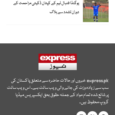
یوگنڈا فٹبال ٹیم کے کپتان ڈکیتی مزاحمت کے
دوران تشدد سے ہلاک
express.pk
خبروں اور حالات حاضرہ سے متعلق پاکستان کی
سب سے زیادہ وزٹ کی جانے والی ویب سائٹ ہے۔ اس ویب سائٹ
پر شائع شدہ تمام مواد کے جملہ حقوق بحق ایکسپریس میڈیا
گروپ محفوظ ہیں۔