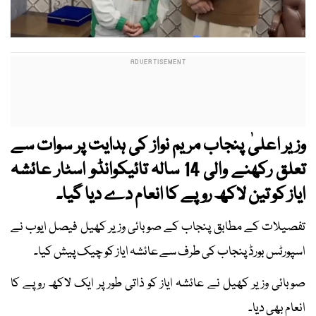
وزیر اعلیٰ پنجاب مریم نواز کی ہدایت پر سوات سے
تعلق رکھنے والی 14 سالہ تائیکوانڈو اسٹار عائشہ
ایاز کو تین لاکھ روپے کا انعام دے دیا گیا۔
تفصیلات کے مطابق پنجاب کے صوبائی وزیر کھیل فیصل ایوب نے
اسپورٹس بورڈ پنجاب کی طرف سے عائشہ ایاز کو چیک پیش کیا۔
صوبائی وزیر کھیل نے عائشہ ایاز کو ذاتی طور پر ایک لاکھ روپے کا
انعام بھی دیا۔