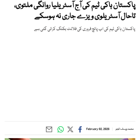
پاکستان ہاکی ٹیم کی آج آسٹریلیا روانگی ملتوی،
تاحال آسٹریلوی ویزے جاری نہ ہوسکے
پاکستان ہاکی ٹیم کی اب پانچ فروری کی فلائٹ بکنگ کرائی گئی ہے
محمد یوسف انجم
February 02, 2026