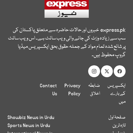
express.pk
خبروں اور حالات حاضرہ سے متعلق پاکستان کی
سب سے زیادہ وزٹ کی جانے والی ویب سائٹ ہے۔ اس ویب سائٹ
پر شائع شدہ تمام مواد کے جملہ حقوق بحق ایکسپریس میڈیا
گروپ محفوظ ہیں۔
ایکسپریس
ضابطہ
Privacy
Contact
کے بارے
اخلاق
Policy
Us
میں
صفحۂ اول
Showbiz News in Urdu
تازہ ترین
Sports News in Urdu