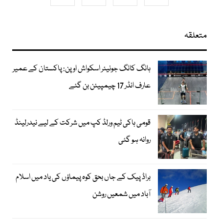
متعلقہ
ہانگ کانگ جونیئر اسکواش اوپن: پاکستان کے عمیر
عارف انڈر 17 چیمپیئن بن گئے
قومی ہاکی ٹیم ورلڈ کپ میں شرکت کے لیے نیدرلینڈ
روانہ ہو گئی
براڈ پیک کے جاں بحق کوہ پیماؤں کی یاد میں اسلام
آباد میں شمعیں روشن