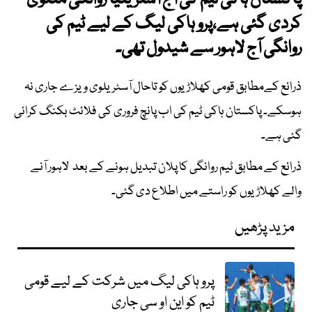
پاکستان ہاکی ٹیم کی آج آسٹریلیا روانگی ملتوی
کردی گئی ہے،پرو ہاکی لیگ کے لیے ٹیم کی
روانگی آج لاہور سے شیدول تھی۔
ذرائع کےمطابق قومی کھلاڑیوں کو تاحال آسٹریلوی ویزے جاری نہ
ہوسکے۔ پاکستان ہاکی ٹیم کی اب پانچ فروری کی فلائٹ بکنگ کرائی
گئی ہے۔
ذرائع کے مطابق ٹیم روانگی کا پلان تبدیل ہونے کے بعد لاہور آنے
والے کھلاڑیوں کو راستے میں اطلاع دی گئی۔
مزید پڑھیں
پرو ہاکی لیگ میں شرکت کے لیے قومی
ٹیم کو این او سی جاری