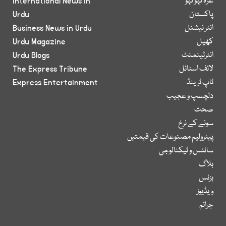
غزہ لہو لہو
International News in
پاکستان
Urdu
انٹر نیشنل
Business News in Urdu
کھیل
Urdu Magazine
انٹرٹینمنٹ
Urdu Blogs
لائف اسٹائل
The Express Tribune
ٹاپ ٹرینڈ
Express Entertainment
دلچسپ و عجیب
صحت
سونے کے نرخ
پیٹرولیم مصنوعات کی قیمتیں
سائنس و ٹیکنالوجی
بلاگ
بزنس
ویڈیوز
جرائم