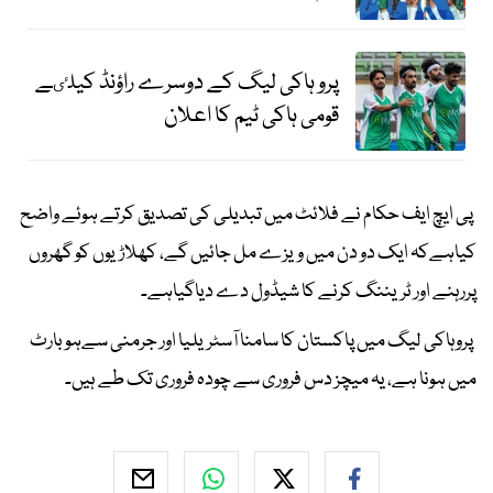
پرو ہاکی لیگ کے دوسرے راؤنڈ کیلٸے
قومی ہاکی ٹیم کا اعلان
پی ایچ ایف حکام نے فلائٹ میں تبدیلی کی تصدیق کرتے ہوئے واضح
کیاہےکہ ایک دو دن میں ویزے مل جائیں گے، کھلاڑیوں کو گھروں
پررہنے اور ٹریننگ کرنے کا شیڈول دے دیاگیاہے۔
پروہاکی لیگ میں پاکستان کا سامنا آسٹریلیا اور جرمنی سےہوبارٹ
میں ہونا ہے، یہ میچز دس فروری سے چودہ فروری تک طے ہیں۔