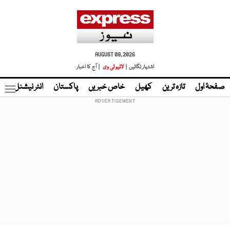
AUGUST 09, 2026
اشتہار لگائیں |
لائیو ٹی وی
| آج کا اخبار
صفحۂ اول
تازہ ترین
کھیل
خاص خبریں
پاکستان
انٹر نیشنل
ٹا