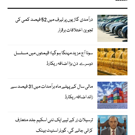
درآمدی گاڑیوں پر ٹیرف میں 52 فیصد کمی کی
تجویز، اختلافات برقرار
سونا آج مزید مہنگا ہوگیا؛ قیمتوں میں مسلسل
دوسرے دن بڑا اضافہ ریکارڈ
مالی سال کے پہلے ماہ برآمدات میں 31 فیصد سے
زائد اضافہ ریکارڈ
ترسیلاتِ زر کے لیے ایک نئی اسکیم جلد متعارف
کرائی جائے گی، گورنر اسٹیٹ بینک