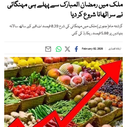
ملک میں رمضان المبارک سے پہلے ہی مہنگائی
نے سر اٹھانا شروع کر دیا
گزشتہ ماہ(جنوری) ملک میں مہنگائی کی شرح 0.39 فیصد اضافے کے ساتھ سالانہ
بنیادوں پر 5.80 فیصد ریکارڈ کی گئی
ارشاد انصاری
February 02, 2026