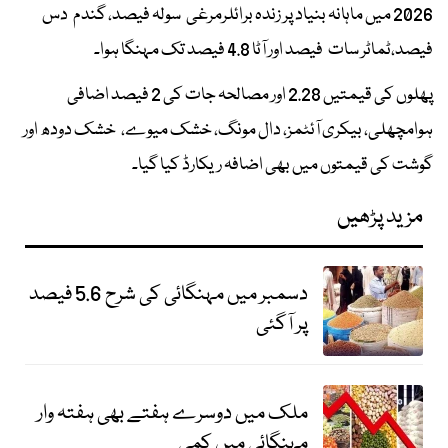
2026 میں ماہانہ بنیاد پر زندہ برائلرمرغی سولہ فیصد، گندم دس
فیصد،ٹماٹر سات فیصد اور آٹا 4.8 فیصد تک مہنگا ہوا۔
پھلوں کی قیمتیں 2.28 اور مصالحہ جات کی 2 فیصد اضافی
ہوامچھلی، بیکری آئٹمز، دال مونگ، خشک میوے، خشک دودھ اور
گوشت کی قیمتوں میں بھی اضافہ ریکارڈ کیا گیا۔
مزید پڑھیں
دسمبر میں مہنگائی کی شرح 5.6 فیصد
پر آگئی
ملک میں دوسرے ہفتے بھی ہفتہ وار
مہنگائی میں کمی