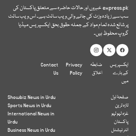
express.pk
خبروں اور حالات حاضرہ سے متعلق پاکستان کی
سب سے زیادہ وزٹ کی جانے والی ویب سائٹ ہے۔ اس ویب سائٹ
پر شائع شدہ تمام مواد کے جملہ حقوق بحق ایکسپریس میڈیا
گروپ محفوظ ہیں۔
ایکسپریس
ضابطہ
Privacy
Contact
کے بارے
اخلاق
Policy
Us
میں
صفحۂ اول
Showbiz News in Urdu
تازہ ترین
Sports News in Urdu
غزہ لہو لہو
International News in
پاکستان
Urdu
انٹر نیشنل
Business News in Urdu