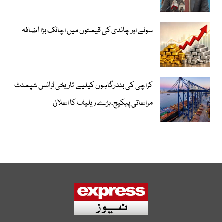
سونے اور چاندی کی قیمتوں میں اچانک بڑا اضافہ
کراچی کی بندرگاہوں کیلیے تاریخی ٹرانس شپمنٹ
مراعاتی پیکیج، بڑے ریلیف کا اعلان