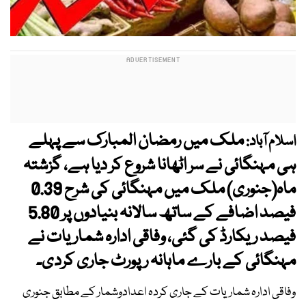
ملک میں رمضان المبارک سے پہلے
اسلام آباد:
ہی مہنگائی نے سر اٹھانا شروع کر دیا ہے، گزشتہ
ماہ(جنوری) ملک میں مہنگائی کی شرح 0.39
فیصد اضافے کے ساتھ سالانہ بنیادوں پر 5.80
فیصد ریکارڈ کی گئی، وفاقی ادارہ شماریات نے
مہنگائی کے بارے ماہانہ رپورٹ جاری کردی۔
وفاقی ادارہ شماریات کے جاری کردہ اعدادوشمار کے مطابق جنوری