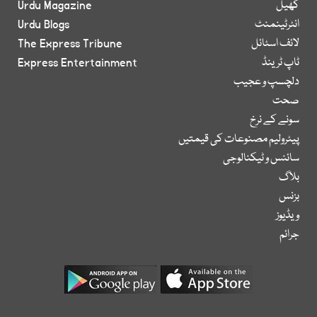
کھیل
Urdu Magazine
انٹرٹینمنٹ
Urdu Blogs
لائف اسٹائل
The Express Tribune
ٹاپ ٹرینڈ
Express Entertainment
دلچسپ و عجیب
صحت
سونے کے نرخ
پیٹرولیم مصنوعات کی قیمتیں
سائنس و ٹیکنالوجی
بلاگ
بزنس
ویڈیوز
جرائم