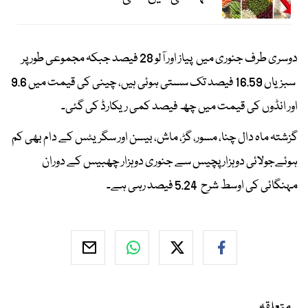
دوسری طرف جنوری میں پیاز اور آلو 28 فیصد جبکہ مجموعی طور پر
سبزیاں 16.59 فیصد تک سستی ہوئی ہیں، چینی کی قیمت میں 9.6
اور انڈوں کی قیمت میں چھ فیصد کمی ریکارڈ کی گئی۔
گزشتہ ماہ دال چنا، مسور، گڑ، ماش، بیسن اور سگریٹس کے دام بھی کم
ہوئےجولائی دوہزار پچیس سے جنوری دوہزار چھبیس کے دوران
مہنگائی کی اوسط شرح 5.24 فیصد رہی ہے۔
متعلقہ