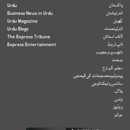
پاکستان
Urdu
انٹر نیشنل
Business News in Urdu
کھیل
Urdu Magazine
انٹرٹینمنٹ
Urdu Blogs
لائف اسٹائل
The Express Tribune
ٹاپ ٹرینڈ
Express Entertainment
دلچسپ و عجیب
صحت
سونے کے نرخ
پیٹرولیم مصنوعات کی قیمتیں
سائنس و ٹیکنالوجی
بلاگ
بزنس
ویڈیوز
جرائم