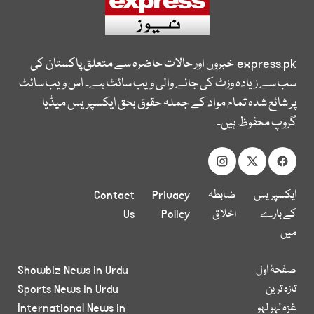
express.pk
خبروں اور حالات حاضرہ سے متعلق پاکستان کی
سب سے زیادہ وزٹ کی جانے والی ویب سائٹ ہے۔ اس ویب سائٹ
پر شائع شدہ تمام مواد کے جملہ حقوق بحق ایکسپریس میڈیا
گروپ محفوظ ہیں۔
ایکسپریس
ضابطہ
Privacy
Contact
کے بارے
اخلاق
Policy
Us
میں
صفحۂ اول
Showbiz News in Urdu
تازہ ترین
Sports News in Urdu
غزہ لہو لہو
International News in