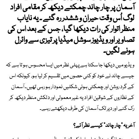
آسمان پر چار چاند چمکتے دیکھ کر مقامی افراد
لوگ اُس وقت حیران و ششدر رہ گئے ۔ یہ نایاب
منظر اتوار کی رات دیکھا گیا، جس کے بعد اس کی
تصاویر اور ویڈیوز سوشل میڈیا پر تیزی سے وائرل
ہونے لگیں۔
ویڈیو میں دیکھا جا سکتا ہے پہلی نظر میں ایسا محسوس ہو تا ہے کہ
جیسے چاند نے خود کو کئی حصوں میں تقسیم کر لیا ہو، کیونکہ اس
کے گرد روشن اور چمکتی ہوئی شکلیں نمودار ہو رہی تھیں۔ آسمان
کے نظاروں کے شوقین افراد یہ غیر معمولی اور دلکش منظر دیکھ کر
رک گئے اور دیر تک آسمان کی طرف دیکھتے رہے۔
آخر یہ “چار چاند” کیسے نظر آئے؟