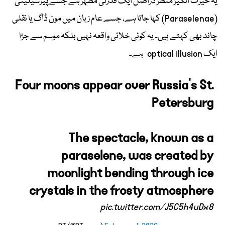
یہ حیرت انگیز منظر دراصل ایک قدرتی مظہر ہے جسے پیرسیلینی
(Paraselenae) کہا جاتا ہے، جسے عام زبان میں مون ڈاگ یا نقلی
چاند بھی کہتے ہیں۔ یہ کوئی خلائی واقعہ نہیں بلکہ موسم سے جڑا
ایک optical illusion ہے۔
Four moons appear over Russia’s St.
Petersburg
The spectacle, known as a
paraselene, was created by
moonlight bending through ice
crystals in the frosty atmosphere
pic.twitter.com/J5C5h4uDx8