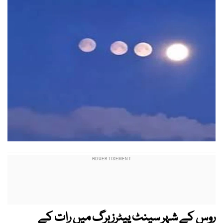
روس کے شہر سینٹ پیٹرزبرگ میں رات کے