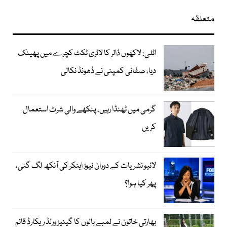
متعلقہ
اٹلی: لاکھوں ڈالر کا لاٹری ٹکٹ کچرے میں پھینک
دیا، صفائی کمپنی نے ڈھونڈ نکالی
گرمی میں ٹھنڈا رہیں، پنکھے والی شرٹ استعمال
کریں
لائیو نشریات کے دوران نیوز اینکر کی آنکھ لگ گئی،
پھر کیا ہوا؟
بھارتی خاتون نے لمبے بالوں کا گینیز ورلڈ ریکارڈ قائم