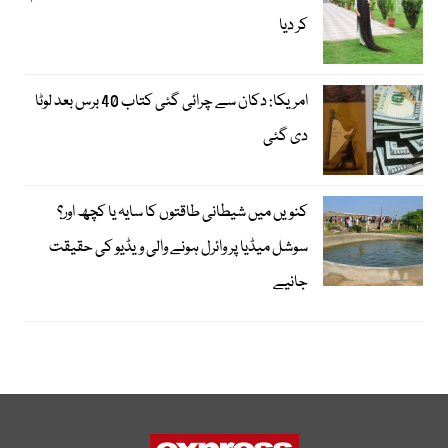
کر دیا
امریکا: دکان سے چرائی گئی کتاب 40 برس بعد لوٹا
دی گئی
کنویں میں شیطانی طاقتوں کا سایہ یا کچھ اور؟
سوشل میڈیا پر وائرل ہونے والی ویڈیو کی حقیقت
جانیے