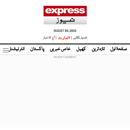
AUGUST 09, 2026
اشتہار لگائیں |
لائیو ٹی وی
| آج کا اخبار
صفحۂ اول
تازہ ترین
کھیل
خاص خبریں
پاکستان
انٹر نیشنل
ٹا