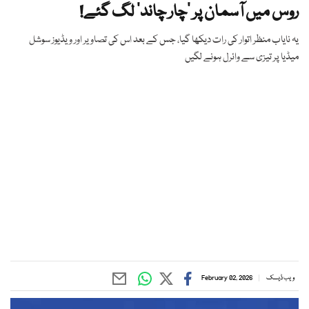
روس میں آسمان پر ’چار چاند‘ لگ گئے!
یہ نایاب منظر اتوار کی رات دیکھا گیا، جس کے بعد اس کی تصاویر اور ویڈیوز سوشل
میڈیا پر تیزی سے وائرل ہونے لگیں
ویب ڈیسک
February 02, 2026