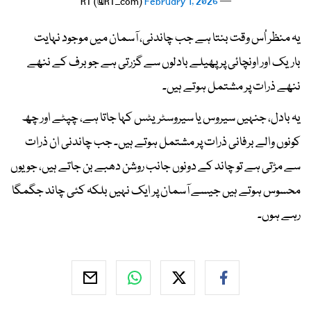
February 1, 2026
— RT (@RT_com)
یہ منظر اُس وقت بنتا ہے جب چاندنی، آسمان میں موجود نہایت
باریک اور اونچائی پر پھیلے بادلوں سے گزرتی ہے جو برف کے ننھے
ننھے ذرات پر مشتمل ہوتے ہیں۔
یہ بادل، جنہیں سیروس یا سیروسٹریٹس کہا جاتا ہے، چپٹے اور چھ
کونوں والے برفانی ذرات پر مشتمل ہوتے ہیں۔ جب چاندنی ان ذرات
سے مڑتی ہے تو چاند کے دونوں جانب روشن دھبے بن جاتے ہیں، جو یوں
محسوس ہوتے ہیں جیسے آسمان پر ایک نہیں بلکہ کئی چاند جگمگا
رہے ہوں۔