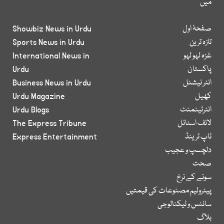
میں
صفحۂ اول
Showbiz News in Urdu
تازہ ترین
Sports News in Urdu
غزہ لہو لہو
International News in
پاکستان
Urdu
انٹر نیشنل
Business News in Urdu
کھیل
Urdu Magazine
انٹرٹینمنٹ
Urdu Blogs
لائف اسٹائل
The Express Tribune
ٹاپ ٹرینڈ
Express Entertainment
دلچسپ و عجیب
صحت
سونے کے نرخ
پیٹرولیم مصنوعات کی قیمتیں
سائنس و ٹیکنالوجی
بلاگ