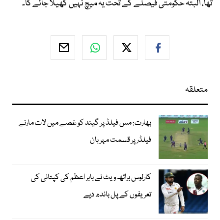
تھا، البتہ حکومتی فیصلے کے تحت یہ میچ نہیں کھیلا جائے گا۔
متعلقہ
بھارت: مس فیلڈ پر گیند کو غصے میں لات مارنے
فیلڈر پر قسمت مہربان
کارلوس براتھ ویٹ نے بابر اعظم کی کپتانی کی
تعریفوں کے پل باندھ دیے