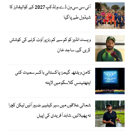
آئی سی سی ون ڈے ورلڈکپ 2027 کے کوالیفائرز کا
شیڈول طے پاگیا
ویسٹ انڈیز کو کم سے کم رنز پر آؤٹ کرنے کی کوشش
کریں گے، ساجد خان
کامن ویلتھ گیمز: پاکستانی باکسر سمیت کئی
ایتھلیٹس گلاسگو میں لاپتہ
شمالی علاقوں میں سیر کیلیے ضرور آئیں لیکن کچرا
نہ پھیلائیں، شاہد آفریدی کی اپیل