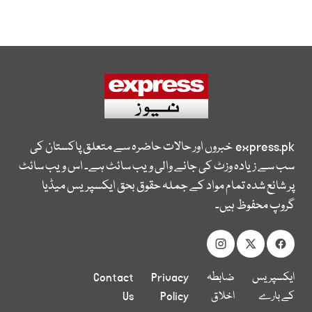
express.pk
خبروں اور حالات حاضرہ سے متعلق پاکستان کی
سب سے زیادہ وزٹ کی جانے والی ویب سائٹ ہے۔ اس ویب سائٹ
پر شائع شدہ تمام مواد کے جملہ حقوق بحق ایکسپریس میڈیا
گروپ محفوظ ہیں۔
ایکسپریس
ضابطہ
Privacy
Contact
کے بارے
اخلاق
Policy
Us