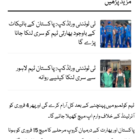
مزید پڑھیں
ٹی ٹوئنٹی ورلڈکپ: پاکستان کے بائیکاٹ
کے باوجود بھارتی ٹیم کو سری لنکا جانا
پڑے گا
ٹی ٹوئنٹی ورلڈکپ: پاکستان ٹیم لاہور
سے سری لنکا کیلیے روانہ
ٹیم کولمبو میں پہنچنے کے بعد کل آرام کرے گی اور پھر 4 فروری کو
آئرلینڈ کے خلاف وارم اپ میچ کھیلا جائے گا۔
پاکستان اور بھارت کے درمیان گروپ مرحلے کا میچ 15 فروری کو ہونا