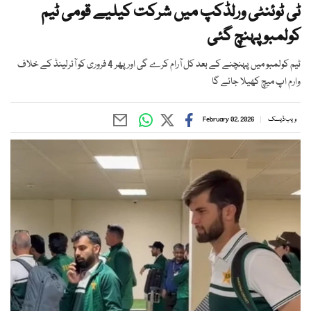
ٹی ٹوئنٹی ورلڈکپ میں شرکت کیلیے قومی ٹیم
کولمبو پہنچ گئی
ٹیم کولمبو میں پہنچنے کے بعد کل آرام کرے گی اور پھر 4 فروری کو آئرلینڈ کے خلاف
وارم اپ میچ کھیلا جائے گا
ویب ڈیسک
February 02, 2026