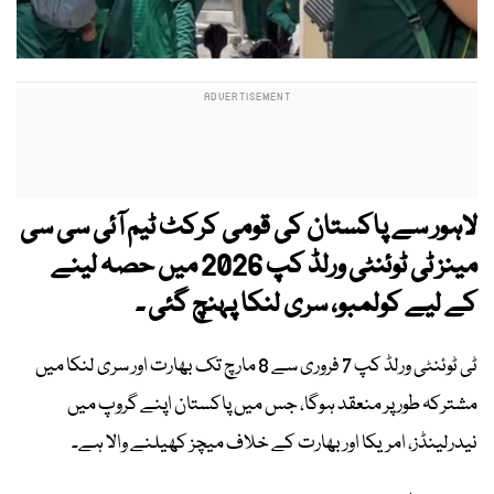
لاہور سے پاکستان کی قومی کرکٹ ٹیم آئی سی سی
مینز ٹی ٹوئنٹی ورلڈ کپ 2026 میں حصہ لینے
کے لیے کولمبو، سری لنکا پہنچ گئی ۔
ٹی ٹوئنٹی ورلڈ کپ 7 فروری سے 8 مارچ تک بھارت اور سری لنکا میں
مشترکہ طور پر منعقد ہوگا، جس میں پاکستان اپنے گروپ میں
نیدرلینڈز، امریکا اور بھارت کے خلاف میچز کھیلنے والا ہے۔