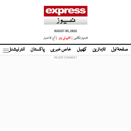
AUGUST 05, 2026
اشتہار لگائیں |
لائیو ٹی وی
| آج کا اخبار
صفحۂ اول
تازہ ترین
کھیل
خاص خبریں
پاکستان
انٹر نیشنل
ٹا