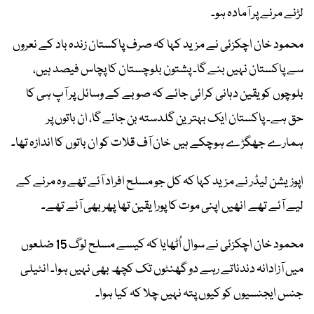
لڑنے مرنے پر آمادہ ہو۔
محمود خان اچکزئی نے مزید کہا کہ صرف پاکستان زندہ باد کے نعروں
سے پاکستان نہیں بنے گا۔ پشتون بلوچستان کا پچاس فیصد ہیں،
بلوچوں کو یقین دہانی کرائی جائے کہ صوبے کے وسائل پر آپ ہی کا
حق ہے۔ پاکستان ایک بہترین گلدستہ بن جائے گا، ان باتوں پر
ہمارے جھگڑے ہوچکے ہیں خان آف قلات کو ان باتوں کا اندازہ تھا۔
اپوزیشن لیڈر نے مزید کہا کہ کل جو مسلح افراد آئے تھے وہ مرنے کے
لیے آئے تھے انھیں اپنی موت کا پورا یقین تھا پھر بھی آئے تھے۔
محمود خان اچکزئی نے سوال اُٹھایا کہ کیسے مسلح لوگ 15 ضلعوں
میں آزادانہ دندناتے رہے دو گھنٹوں تک کچھ بھی نہیں ہوا۔ انٹیلی
جنس ایجنسیوں کو کیوں پتہ نہیں چلا کہ کیا ہوا۔