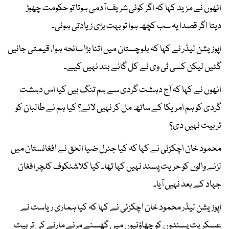
انھوں نے مزید کہا کہ اگر کوئی شریف آدمی ہوتا تو حکومت چھوڑ
دیتا اگر قصدا یہ سب کچھ ہوا تو بہت بڑی زیادتی ہوئی۔
اپوزیشن لیڈر نے کہا کہ بلوچستان میں اتنا بڑا سانحہ ہوا، قیمتی جانیں
گئیں لیکن کسی ٹی وی نے کل گانے بند نہیں کیے۔
انھوں نے کہا کہ آج دہشت گردی سے ہم تنگ ہیں کیا اس دہشت
گردی کو ہم امریکا کے ساتھ مل کر نہیں لائے؟ کیا ہم نے طالبان کو
تربیت نہیں دی؟
محمود خان اچکزئی نے کہا کہ کیا جنرل ضیا الحق نے افغانستان میں
لڑنے والوں کو حریت پسند نہیں کہا تھا۔ کیا کلاشنکوف کلچر افغان
جہاد کے بعد نہیں آیا۔
اپوزیشن لیڈر محمود خان اچکزئی نے کہا کہ کیا ہماری ریاست نے
عسکریت پسندوں کو چھاؤنیوں میں گھسنے مرنے مارنے کی تربیت