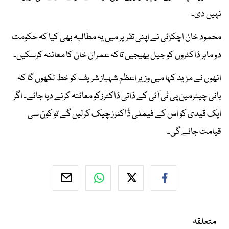
نہیں دی۔
محمود خان اچکزئی نے اپنی تقریر میں یہ مطالبہ بھی کیا کہ حکومت
دو ماہر ڈاکٹروں کو جیل بھیجیں تاکہ عمران خان کا معائنہ کرسکیں۔
انھوں نے مزید کہا میں وزیر اعظم شہباز شریف کو خط لکھوں گا کہ
بانی چیئرمین پی ٹی آئی کے ذاتی ڈاکٹرزکو معائنہ کرنے دیا جائے۔ اگر
ایک قیدی کو اس کے فیملی ڈاکٹرز چیک کرلیں گے تو کون سی
قیامت جائے گی۔
متعلقہ