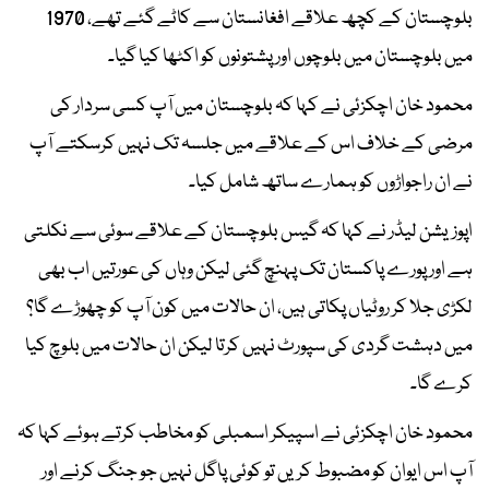
بلوچستان کے کچھ علاقے افغانستان سے کاٹے گئے تھے، 1970
میں بلوچستان میں بلوچوں اور پشتونوں کو اکٹھا کیا گیا۔
محمود خان اچکزئی نے کہا کہ بلوچستان میں آپ کسی سردار کی
مرضی کے خلاف اس کے علاقے میں جلسہ تک نہیں کرسکتے آپ
نے ان راجواڑوں کو ہمارے ساتھ شامل کیا۔
اپوزیشن لیڈر نے کہا کہ گیس بلوچستان کے علاقے سوئی سے نکلتی
ہے اور پورے پاکستان تک پہنچ گئی لیکن وہاں کی عورتیں اب بھی
لکڑی جلا کر روٹیاں پکاتی ہیں، ان حالات میں کون آپ کو چھوڑے گا؟
میں دہشت گردی کی سپورٹ نہیں کرتا لیکن ان حالات میں بلوچ کیا
کرے گا۔
محمود خان اچکزئی نے اسپیکر اسمبلی کو مخاطب کرتے ہوئے کہا کہ
آپ اس ایوان کو مضبوط کریں تو کوئی پاگل نہیں جو جنگ کرنے اور