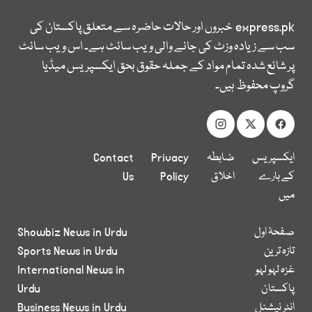
express.pk
خبروں اور حالات حاضرہ سے متعلق پاکستان کی
سب سے زیادہ وزٹ کی جانے والی ویب سائٹ ہے۔ اس ویب سائٹ
پر شائع شدہ تمام مواد کے جملہ حقوق بحق ایکسپریس میڈیا
گروپ محفوظ ہیں۔
ایکسپریس
ضابطہ
Privacy
Contact
کے بارے
اخلاق
Policy
Us
میں
صفحۂ اول
Showbiz News in Urdu
تازہ ترین
Sports News in Urdu
غزہ لہو لہو
International News in
پاکستان
Urdu
انٹر نیشنل
Business News in Urdu