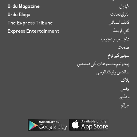
کھیل
Urdu Magazine
انٹرٹینمنٹ
Urdu Blogs
لائف اسٹائل
The Express Tribune
ٹاپ ٹرینڈ
Express Entertainment
دلچسپ و عجیب
صحت
سونے کے نرخ
پیٹرولیم مصنوعات کی قیمتیں
سائنس و ٹیکنالوجی
بلاگ
بزنس
ویڈیوز
جرائم