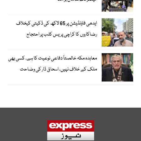
ایدھی فاؤنڈیشن پر 65 لاکھ کی ڈکیتی کیخلاف
رضاکاروں کا کراچی پریس کلب پر احتجاج
معاہدہ مکہ خالصتاً دفاعی نوعیت کا ہے، کسی بھی
ملک کے خلاف نہیں، اسحاق ڈار کی وضاحت