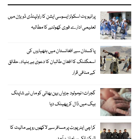
پرائیویٹ اسکولز ایسوسی ایشن کا راولپنڈی ڈویژن میں
تعلیمی ادارے فوری کھولنے کا مطالبہ
پاکستان سے افغانستان میں ہتھیاروں کی
اسمگلنگ کا افغان طالبان کا دعویٰ بے بنیاد، حقائق
کے منافی قرار
گجرات؛ نومولود جڑواں بہن بھائی کو ماں نے شاپنگ
بیگ میں ڈال کر پھینک دیا
کراچی ایئرپورٹ پر مسافر سے لاکھوں روپے مالیت کا
الیکٹرانک سامان برآمد