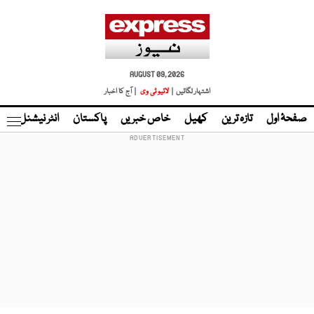
AUGUST 09, 2026
اشتہار لگائیں |
لائیو ٹی وی
| آج کا اخبار
صفحۂ اول
تازہ ترین
کھیل
خاص خبریں
پاکستان
انٹر نیشنل
ٹا