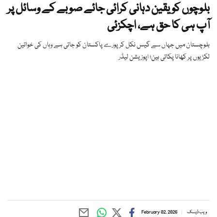
بلوچوں کو یقین دہانی کرائی جائے صوبے کے وسائل پر
آپ ہی کا حق ہے، اچکزئی
بلوچستان میں جہاں سے گیس نکل کر پورے پاکستان کو جاتی ہے وہاں کی خواتین
لکڑیوں پر کھانا پکاتی ہین؛ اپوزیشن لیڈر
ویب ڈیسک
February 02, 2026