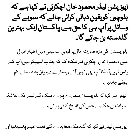
اپوزیشن لیڈر محمود خان اچکزئی نے کہا ہے کہ
بلوچوں کو یقین دہانی کرائی جائے کہ صوبے کے
وسائل پر آپ ہی کا حق ہے، پاکستان ایک بہترین
گلدستہ بن جائے گا۔
بلوچستان کی تازہ صورت حال پر قومی اسمبلی میں اظہار خیال
میں محمود خان اچکزئی نے شکوہ کیا کہ جناب اسپیکر میں آپ کے
پاس نہیں آسکا آپ بھی نہیں آئے، ہمارے درمیان یہ فاصلے کم
ہونے چاہئیں۔
انھوں نے کہا کہ بلوچستان ہمارے پورے ملک کے لیے ایک بلائنڈ
اسپاٹ بن چکا ہے جس کی تاریخ کافی پرانی ہے۔
اپوزیشن لیڈر نے کہا کہ گندمک معاہدے کے تحت خیبرپختونخوا اور