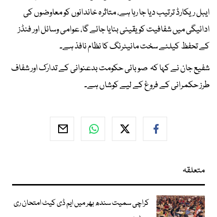
ایبل ریکارڈ ترتیب دیا جا رہا ہے، متاثرہ خاندانوں کو معاوضوں کی
ادائیگی میں شفافیت کو یقینی بنایا جائے گا، عوامی وسائل اور فنڈز
کے تحفظ کیلئے سخت مانیٹرنگ کا نظام نافذ ہے۔
شفیع جان نے کہا کہ صوبائی حکومت بدعنوانی کے تدارک اور شفاف
طرز حکمرانی کے فروغ کے لیے کوشاں ہے۔
متعلقہ
کراچی سمیت سندھ بھر میں ایم ڈی کیٹ امتحان ری