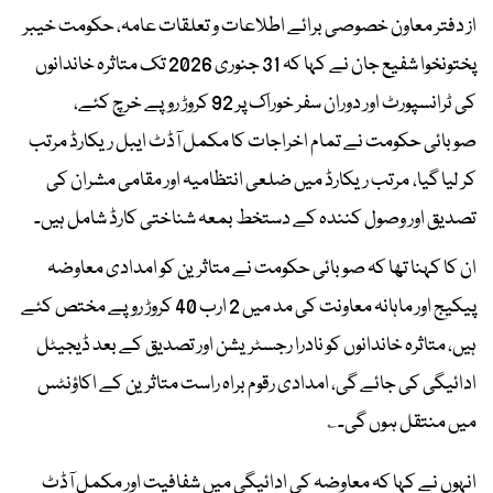
از دفتر معاون خصوصی برائے اطلاعات و تعلقات عامہ، حکومت خیبر
پختونخوا شفیع جان نے کہا کہ 31 جنوری 2026 تک متاثرہ خاندانوں
کی ٹرانسپورٹ اور دوران سفر خوراک پر 92 کروڑ روپے خرچ کئے،
صوبائی حکومت نے تمام اخراجات کا مکمل آڈٹ ایبل ریکارڈ مرتب
کر لیا گیا، مرتب ریکارڈ میں ضلعی انتظامیہ اور مقامی مشران کی
تصدیق اور وصول کنندہ کے دستخط بمعہ شناختی کارڈ شامل ہیں۔
ان کا کہنا تھا کہ صوبائی حکومت نے متاثرین کو امدادی معاوضہ
پیکیج اور ماہانہ معاونت کی مد میں 2 ارب 40 کروڑ روپے مختص کئے
ہیں، متاثرہ خاندانوں کو نادرا رجسٹریشن اور تصدیق کے بعد ڈیجیٹل
ادائیگی کی جائے گی، امدادی رقوم براہ راست متاثرین کے اکاؤنٹس
میں منتقل ہوں گی۔؎
انہوں نے کہا کہ معاوضہ کی ادائیگی میں شفافیت اور مکمل آڈٹ