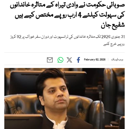
صوبائی حکومت نے وادی تیراہ کے متاثرہ خاندانوں
کی سہولت کیلئے 4 ارب روپے مختص کیے ہیں
شفیع جان
31 جنوری 2026 تک متاثرہ خاندانوں کی ٹرانسپورٹ اور دوران سفر خوراک پر 92 کروڑ
روپے خرچ کئے
ویب ڈیسک
February 02, 2026