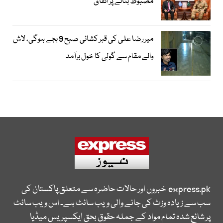
مضبوط بنانے پر اتفاق
میر رضا علی کی قبر کشائی صبح 9 بجے ہوگی، لاش
والے مقام سے گولی کا خول برآمد
express.pk
خبروں اور حالات حاضرہ سے متعلق پاکستان کی
سب سے زیادہ وزٹ کی جانے والی ویب سائٹ ہے۔ اس ویب سائٹ
پر شائع شدہ تمام مواد کے جملہ حقوق بحق ایکسپریس میڈیا