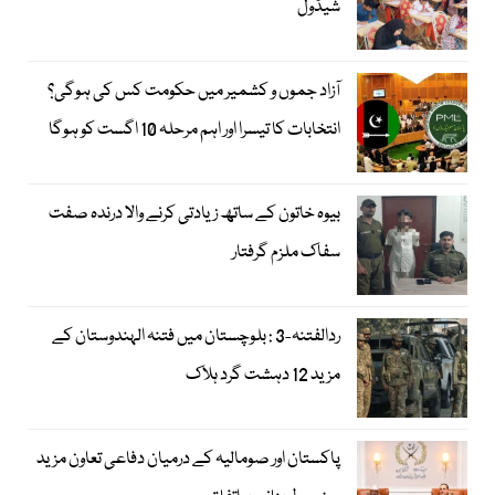
شیڈول
آزاد جموں و کشمیر میں حکومت کس کی ہوگی؟
انتخابات کا تیسرا اور اہم مرحلہ 10 اگست کو ہوگا
بیوہ خاتون کے ساتھ زیادتی کرنے والا درندہ صفت
سفاک ملزم گرفتار
ردالفتنہ-3 : بلوچستان میں فتنہ الہندوستان کے
مزید 12 دہشت گرد ہلاک
پاکستان اور صومالیہ کے درمیان دفاعی تعاون مزید