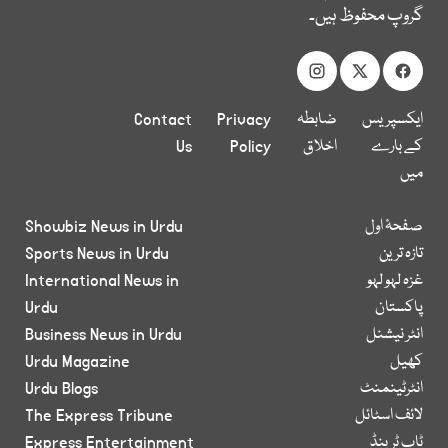
گروپ محفوظ ہیں۔
ایکسپریس
ضابطہ
Privacy
Contact
کے بارے
اخلاق
Policy
Us
میں
صفحۂ اول
Showbiz News in Urdu
تازہ ترین
Sports News in Urdu
غزہ لہو لہو
International News in
پاکستان
Urdu
انٹر نیشنل
Business News in Urdu
کھیل
Urdu Magazine
انٹرٹینمنٹ
Urdu Blogs
لائف اسٹائل
The Express Tribune
ٹاپ ٹرینڈ
Express Entertainment