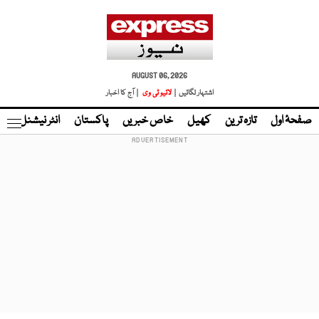
AUGUST 06, 2026
اشتہار لگائیں |
لائیو ٹی وی
| آج کا اخبار
صفحۂ اول
تازہ ترین
کھیل
خاص خبریں
پاکستان
انٹر نیشنل
ٹا