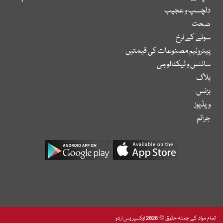
دلچسپ و عجیب
صحت
سونے کے نرخ
پیٹرولیم مصنوعات کی قیمتیں
سائنس و ٹیکنالوجی
بلاگ
بزنس
ویڈیوز
جرائم
تمام مواد کے جملہ حقوق © 2026 ایکسپریس اردو