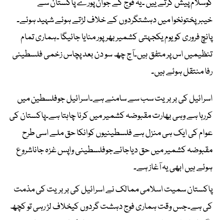
کوسلام پیش کرتے ییں ۔یہ فوج کے جوان پورے پاکستان سے
خیبرپختونخوا میں دہشتگردوں کے خلاف لڑتے ہوئے شہید ہوئے۔
پانچ فروری کو یوم یکجہتی کشمیر بھرپور منایا جائیگا ۔ہماری تمام
تنظیمیں اس پر متفق ہیں۔آج چھ سو دن بعد پچاس زخمی فلسطینی
رفا منتقل ہوئے ہیں۔
اسرائیل کی بربریت سب سے سامنے ہے۔اسرائیل جوفلسطین میں
کررہا ہے وہی بھارت مقبوضہ کشمیر میں کرنا چاہتا ہے۔پاکستان کی
عوام کی ایک ہی منزل ہے فلسطینیوں کوانکا حق ملے اسی طرح
مقبوضہ کشمیر میں حق دیاجائےجوفلسطینی واپس غزہ جاناشروع
ہوئے ہیں ابھی یہ آغاز ہے۔
پاکستان سمیت اسلامی ممالک نے اسرائیل کی بربریت کی مذمت
کی ہے۔جس وقت ہماری فوج دہشت گردوں کیخلاف لڑ رہی تو کچھ