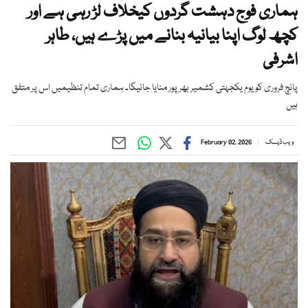
ہماری فوج دہشت گردوں کیخلاف لڑ رہی ہے اور
کچھ لوگ اپنا بیانیہ بنانے میں پڑے ہیں، طاہر
اشرفی
پانچ فروری کو یوم یکجہتی کشمیر بھرپور منایا جائیگا۔ ہماری تمام تنظیمیں اس پر متفق
ہیں
ویب ڈیسک
February 02, 2026