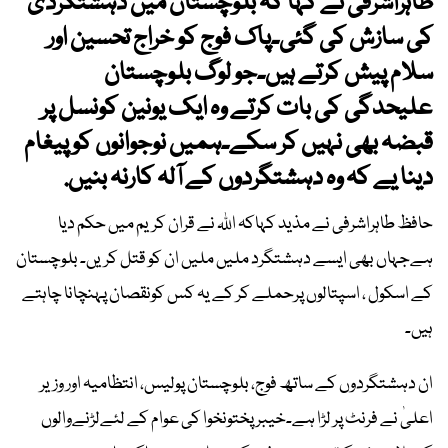
طاہراشرفی نے کہا کہ بلوچستان میں دہشتگردی
کی سازش کی گئی۔پاک فوج کو خراج تحسین اور
سلام پیش کرتے ہیں۔جو لوگ بلوچستان
علیحدگی کی بات کرتے وہ ایک یونین کونسل پر
قبضہ بھی نہیں کر سکے۔ہمیں نوجوانوں کو پیغام
دینا یے کہ وہ دہشتگردوں کے آلہ کارنہ بنیں.
حافظ طاہراشرفی نے مذید کہاکہ اللہ نے قران کریم میں حکم دیا
ہےجہاں بھی ایسے دہشتگرد ملیں ملیں ان کو قتل کریں۔ بلوچستان
کے اسکول ، اسپتالوں پرحملے کر کے یہ کس کونقصان پہنچانا چاہتے
ہیں۔
ان دہشتگردوں کے ساتھ فوج، بلوچستان پولیس، انتظامیہ اور وزیر
اعلیٰ نے فرنٹ پر لڑا ہے۔خیبر پختونخوا کی عوام کے لئےلڑنےوالوں