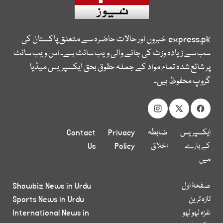
express.pk
خبروں اور حالات حاضرہ سے متعلق پاکستان کی
سب سے زیادہ وزٹ کی جانے والی ویب سائٹ ہے۔ اس ویب سائٹ
پر شائع شدہ تمام مواد کے جملہ حقوق بحق ایکسپریس میڈیا
گروپ محفوظ ہیں۔
ایکسپریس
ضابطہ
Privacy
Contact
کے بارے
اخلاق
Policy
Us
میں
صفحۂ اول
Showbiz News in Urdu
تازہ ترین
Sports News in Urdu
غزہ لہو لہو
International News in