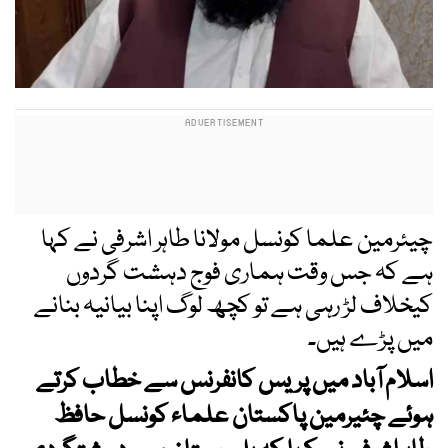
چیئرمین علما کونسل مولانا طاہر اشرفی نے کہا
ہے کہ جس وقت ہماری فوج دہشت گردوں
کیخلاف لڑ رہی ہے تو کچھ لوگ اپنا بیانیہ بنانے
میں پڑے ہیں۔
اسلام آباد میں پریس کانفرنس سے خطاب کرتے
ہوئے چئیرمین پاکستان علماء کونسل حافظ