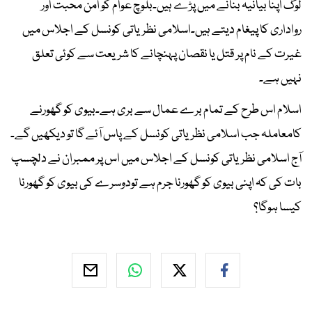
لوگ اپنا بیانیہ بنانے میں پڑے ہیں۔بلوچ عوام کو امن محبت اور
رواداری کا پیغام دیتے ہیں۔اسلامی نظریاتی کونسل کے اجلاس میں
غیرت کے نام پر قتل یا نقصان پہنچانے کا شریعت سے کوئی تعلق
نہیں ہے۔
اسلام اس طرح کے تمام برے عمال سے بری ہے۔بیوی کو گھورنے
کامعاملہ جب اسلامی نظریاتی کونسل کے پاس آئے گا تو دیکھیں گے۔
آج اسلامی نظریاتی کونسل کے اجلاس میں اس پر ممبران نے دلچسپ
بات کی کہ اپنی بیوی کو گھورنا جرم ہے تودوسرے کی بیوی کو گھورنا
کیسا ہوگا؟