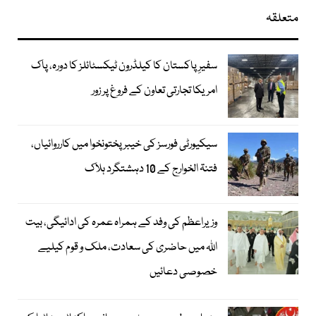
متعلقہ
سفیرِ پاکستان کا کیلڈرون ٹیکسٹائلز کا دورہ، پاک
امریکا تجارتی تعاون کے فروغ پر زور
سیکیورٹی فورسز کی خیبر پختونخوا میں کارروائیاں،
فتنۃ الخوارج کے 10 دہشتگرد ہلاک
وزیراعظم کی وفد کے ہمراہ عمرہ کی ادائیگی، بیت
اللہ میں حاضری کی سعادت، ملک و قوم کیلیے
خصوصی دعائیں