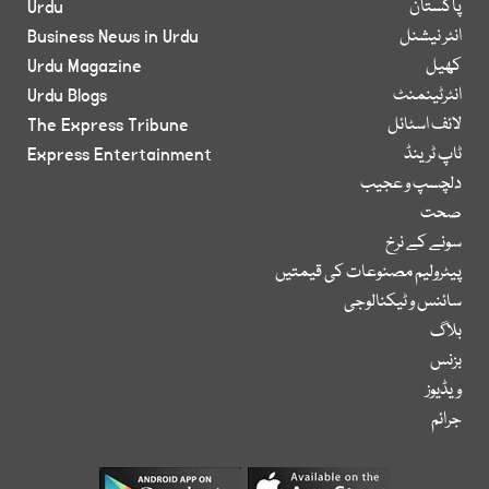
پاکستان
Urdu
انٹر نیشنل
Business News in Urdu
کھیل
Urdu Magazine
انٹرٹینمنٹ
Urdu Blogs
لائف اسٹائل
The Express Tribune
ٹاپ ٹرینڈ
Express Entertainment
دلچسپ و عجیب
صحت
سونے کے نرخ
پیٹرولیم مصنوعات کی قیمتیں
سائنس و ٹیکنالوجی
بلاگ
بزنس
ویڈیوز
جرائم