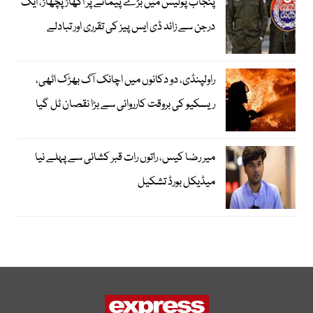
پنجاب پولیس میں بڑے پیمانے پر اکھاڑ پچھاڑ، ایک
درجن سے زائد ڈی ایس پیز کی تقرری اور تبادلے
راولپنڈی، دو دکانوں میں اچانک آگ بھڑک اٹھی،
ریسکیو کی بروقت کارروائی سے بڑا نقصان ٹل گیا
میر رضا کیس، راتوں رات قبر کشائی سے پہلے نیا
میڈیکل بورڈ تشکیل