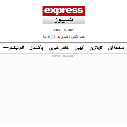
AUGUST 10, 2026
اشتہار لگائیں |
لائیو ٹی وی
| آج کا اخبار
صفحۂ اول
تازہ ترین
کھیل
خاص خبریں
پاکستان
انٹر نیشنل
ٹا