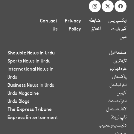
ایکسپریس
ضابطہ
Privacy
Contact
کے بارے
اخلاق
Policy
Us
میں
صفحۂ اول
Showbiz News in Urdu
تازہ ترین
Sports News in Urdu
غزہ لہو لہو
International News in
پاکستان
Urdu
انٹر نیشنل
Business News in Urdu
کھیل
Urdu Magazine
انٹرٹینمنٹ
Urdu Blogs
لائف اسٹائل
The Express Tribune
ٹاپ ٹرینڈ
Express Entertainment
دلچسپ و عجیب
صحت