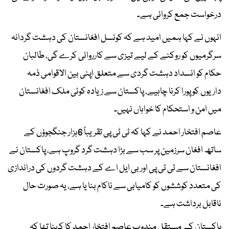
درخواست جمع کروائی ہے۔
انہوں نے کہا ہمیں امید ہے کہ کونسل افغانستان کی دہشت گردانہ
سرگرمیوں کو روکنے کے لیے تیزی سے کارروائی کرے گی، طالبان
حکام کو انسداد دہشت گردی سے متعلق اپنی بین الاقوامی ذمہ
داریوں کو پورا کرنا چاہیے، پاکستان سے زیادہ کوئی ملک افغانستان
میں امن و استحکام کا خواہاں نہیں۔
عاصم افتخار احمد نے کہا کہ ٹی ٹی پی تقریباً 6ہزار جنگجوؤں کے
ساتھ افغان سرزمین پر سب سے بڑا دہشت گرد گروپ ہے، پاکستان نے
افغانستان سے ٹی ٹی پی اور بی ایل اے کے دہشت گردوں کی دراندازی
کی متعدد کوششوں کو کامیابی سے ناکام بنا یا ہے، یہ صورت حال
ناقابل برداشت ہے۔
پاکستان کے مستقل مندوب عاصم افتخار احمد کا کہنا تھا کہ