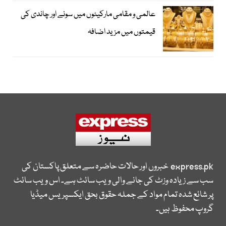
عالمی و مقامی مارکیٹوں میں سونے اور چاندی کی
قیمتوں میں مزید اضافہ
express.pk
خبروں اور حالات حاضرہ سے متعلق پاکستان کی
سب سے زیادہ وزٹ کی جانے والی ویب سائٹ ہے۔ اس ویب سائٹ
پر شائع شدہ تمام مواد کے جملہ حقوق بحق ایکسپریس میڈیا
گروپ محفوظ ہیں۔