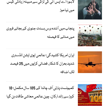
لاہور؛ اے ایس آئی کی لڑکی سے مبینہ زیادتی کیس
میں نیا موڑ
پنجاب میں آئندہ برس بسنت جنوری کے بجائے فروری
میں منانے کا فیصلہ
ایران امریکا کشیدگی؛ عالمی ایوی ایشن انڈسٹری
شدید بحران کا شکار، فضائی کرایوں میں 35 فیصد
تک اضافہ
کمیونسٹ پارٹی آف چائنا کے 105 سال مکمل؛ 10
کروڑ سے زائد ارکان، چین عالمی معاشی طاقت بن گیا