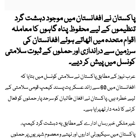
پاکستان نے افغانستان میں موجود دہشت گرد
تنظیموں کے لیے محفوظ پناہ گاہوں کا معاملہ
اقوام متحدہ میں اٹھاتے ہوئے افغانستان کی
سرزمین سے دراندازی اور حملوں کے ثبوت سلامتی
کونسل میں پیش کر دیے۔
عرب نیوز کے مطابق پاکستان نے سلامتی کونسل میں بتایا کہ
افغانستان میں 60 سے زائد عسکریت پسند کیمپ قومی سلامتی کے
لیے خطرہ ہیں، پاکستان نے افغان طالبان کو سرحد پار حملوں کو فعال
کرنے کا ذمہ دار ٹھہرایا ہے۔
غیر ملکی خبر رساں ادارے کے مطابق یہ دہشت گرد کیمپ،
پاکستان میں سیکیورٹی اداروں اور نہتے و معصوم شہریوں پر حملوں