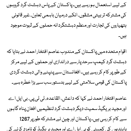
کے لیے استعمال ہو رہے ہیں۔ پاکستان کے پاس دہشت گرد گروہوں
کی مشترکہ تربیتی مشقوں، انکے درمیان باہمی تعاون، غیر قانونی
ہتھیاروں کی تجارت اور منظم دہشتگردانہ حملوں کے ثبوت موجود
ہیں۔
اقوام متحدہ میں پاکستان کے مندوب عاصم افتخار احمد نے بتایا کہ
دہشت گرد کیمپ سرحد پار سے دراندازی اور حملوں کے لیے مرکز
کے طور پر کام کر رہے ہیں۔ افغانستان سے پنپنے والی دہشت گردی
پاکستان کی قومی سلامتی کے لیے بدستور سب سے بڑا خطرہ ہے۔
عاصم افتخار احمد نے کہا کہ داعش، القاعدہ، ٹی ٹی پی، بی ایل اے
اور مجید بریگیڈ سمیت دیگر دہشت گرد تنظیمیں افغان پناہ گاہوں
سے کام کر رہی ہیں۔ پاکستان اور چین نے مشترکہ طور پر 1267
پابندیوں کی کمیٹی کو بی ایل اے اور مجید بریگیڈ کو نامزد کرنے کی