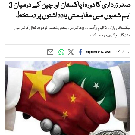
صدر زرداری کا دورہ؛ پاکستان اور چین کے درمیان 3
اہم شعبوں میں مفاہمتی یادداشتوں پر دستخط
ٹیکسٹائل پارک کا قیام برآمدات بڑھانے اور صنعتی شعبے کو مزید فعال کرنے میں
مددگار ہوگا، صدر مملکت
ویب ڈیسک
September 19, 2025