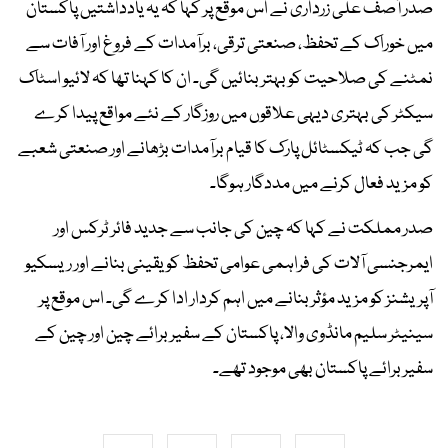
صدر آصف علی زرداری نے اس موقع پر کہا کہ یہ یادداشتیں پاکستان
میں خوراک کے تحفظ، صنعتی ترقی، برآمدات کے فروغ اور آفات سے
نمٹنے کی صلاحیت کو بہتر بنائیں گی۔ ان کا کہنا تھا کہ لائیو اسٹاک
سیکٹر کی بہتری دیہی علاقوں میں روزگار کے نئے مواقع پیدا کرے
گی جب کہ ٹیکسٹائل پارک کا قیام برآمدات بڑھانے اور صنعتی شعبے
کو مزید فعال کرنے میں مددگار ہوگا۔
صدر مملکت نے کہا کہ چین کی جانب سے جدید فائر ٹرکس اور
ایمرجنسی آلات کی فراہمی عوامی تحفظ کو یقینی بنانے اور ریسکیو
آپریشنز کو مزید مؤثر بنانے میں اہم کردار ادا کرے گی۔ اس موقع پر
سینیٹر سلیم مانڈوی والا، پاکستان کے سفیر برائے چین اور چین کے
سفیر برائے پاکستان بھی موجود تھے۔