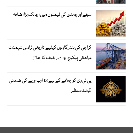
سونے اور چاندی کی قیمتوں میں اچانک بڑا اضافہ
کراچی کی بندرگاہوں کیلیے تاریخی ٹرانس شپمنٹ
مراعاتی پیکیج، بڑے ریلیف کا اعلان
پی ٹی وی کو چلانے کے لیے 13 ارب روپے کی ضمنی
گرانٹ منظور