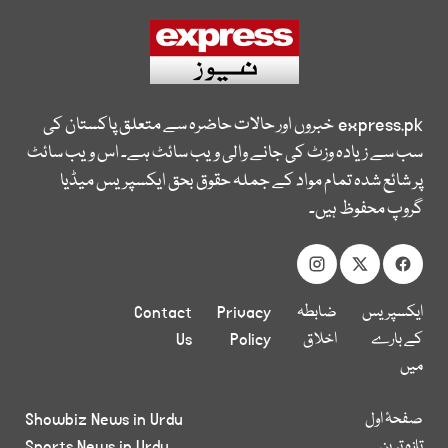
express.pk
خبروں اور حالات حاضرہ سے متعلق پاکستان کی
سب سے زیادہ وزٹ کی جانے والی ویب سائٹ ہے۔ اس ویب سائٹ
پر شائع شدہ تمام مواد کے جملہ حقوق بحق ایکسپریس میڈیا
گروپ محفوظ ہیں۔
ایکسپریس
ضابطہ
Privacy
Contact
کے بارے
اخلاق
Policy
Us
میں
صفحۂ اول
Showbiz News in Urdu
تازہ ترین
Sports News in Urdu