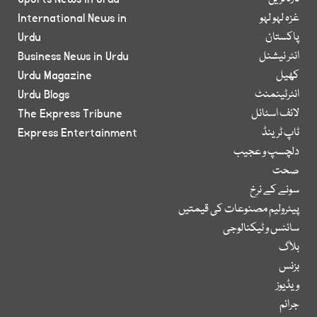
غزہ لہو لہو
International News in
پاکستان
Urdu
انٹر نیشنل
Business News in Urdu
کھیل
Urdu Magazine
انٹرٹینمنٹ
Urdu Blogs
لائف اسٹائل
The Express Tribune
ٹاپ ٹرینڈ
Express Entertainment
دلچسپ و عجیب
صحت
سونے کے نرخ
پیٹرولیم مصنوعات کی قیمتیں
سائنس و ٹیکنالوجی
بلاگ
بزنس
ویڈیوز
جرائم