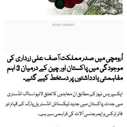
اُرومچی میں صدر مملکت آصف علی زرداری کی
موجودگی میں پاکستان اور چین کے درمیان 3 اہم
مفاہمتی یادداشتوں پر دستخط کیے گئے۔
ایکسپریس نیوز کے مطابق ان معاہدوں کا تعلق لائیو اسٹاک انڈسٹری
میں جدت، پاکستان میں جدید ٹیکسٹائل انڈسٹریل پارک کے قیام اور
فائر ٹرکس و ایمرجنسی آلات کی فراہمی سے ہے۔