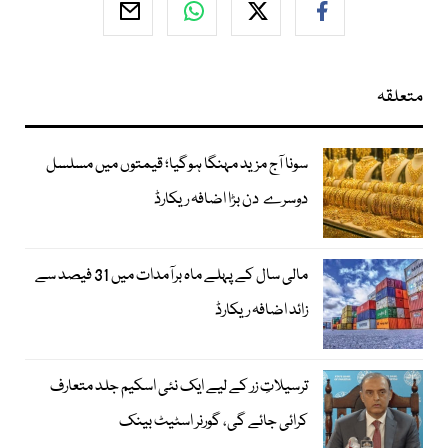
متعلقہ
سونا آج مزید مہنگا ہوگیا؛ قیمتوں میں مسلسل
دوسرے دن بڑا اضافہ ریکارڈ
مالی سال کے پہلے ماہ برآمدات میں 31 فیصد سے
زائد اضافہ ریکارڈ
ترسیلاتِ زر کے لیے ایک نئی اسکیم جلد متعارف
کرائی جائے گی، گورنر اسٹیٹ بینک