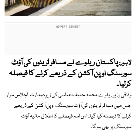
پاکستان ریلوے نے مسافر ٹرینوں کی آؤٹ
لاہور:
سورسنگ اوپن آکشن کے ذریعے کرنے کا فیصلہ
کرلیا۔
وفاقی وزیر ریلوے محمد حنیف عباسی کی زیرِ صدارت اجلاس ہوا،
جس میں مسافر ٹرینوں کی آؤٹ سورسنگ اوپن آکشن کے ذریعے
کرنے کا فیصلہ کیا گیا۔ اس اہم فیصلے کا اطلاق حالیہ آؤٹ
سورسنگ پر بھی ہو گا۔