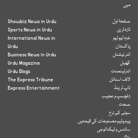
میں
صفحۂ اول
Showbiz News in Urdu
تازہ ترین
Sports News in Urdu
غزہ لہو لہو
International News in
پاکستان
Urdu
انٹر نیشنل
Business News in Urdu
کھیل
Urdu Magazine
انٹرٹینمنٹ
Urdu Blogs
لائف اسٹائل
The Express Tribune
ٹاپ ٹرینڈ
Express Entertainment
دلچسپ و عجیب
صحت
سونے کے نرخ
پیٹرولیم مصنوعات کی قیمتیں
سائنس و ٹیکنالوجی