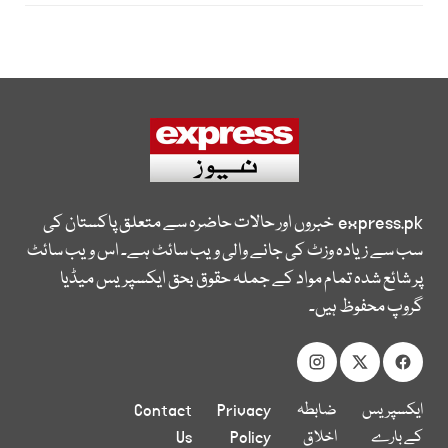
express.pk
خبروں اور حالات حاضرہ سے متعلق پاکستان کی
سب سے زیادہ وزٹ کی جانے والی ویب سائٹ ہے۔ اس ویب سائٹ
پر شائع شدہ تمام مواد کے جملہ حقوق بحق ایکسپریس میڈیا
گروپ محفوظ ہیں۔
ایکسپریس
ضابطہ
Privacy
Contact
کے بارے
اخلاق
Policy
Us