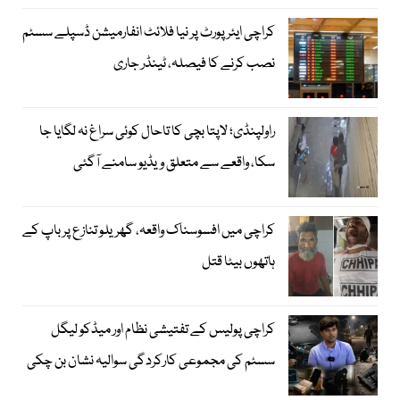
کراچی ایئرپورٹ پر نیا فلائٹ انفارمیشن ڈسپلے سسٹم
نصب کرنے کا فیصلہ، ٹینڈر جاری
راولپنڈی؛ لاپتا بچی کا تاحال کوئی سراغ نہ لگایا جا
سکا، واقعے سے متعلق ویڈیو سامنے آگئی
کراچی میں افسوسناک واقعہ، گھریلو تنازع پر باپ کے
ہاتھوں بیٹا قتل
کراچی پولیس کے تفتیشی نظام اور میڈکو لیگل
سسٹم کی مجموعی کارکردگی سوالیہ نشان بن چکی