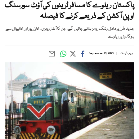
پاکستان ریلوے کا مسافر ٹرینوں کی آؤٹ سورسنگ
اوپن آکشن کے ذریعے کرنے کا فیصلہ
جدید طرز پر ماڈل رننگ رومز بنائے جائیں گے، جن کا آغاز روہڑی، خان پور اور خانیوال سے
ہوگا، وزیر ریلوے
ویب ڈیسک
September 19, 2025