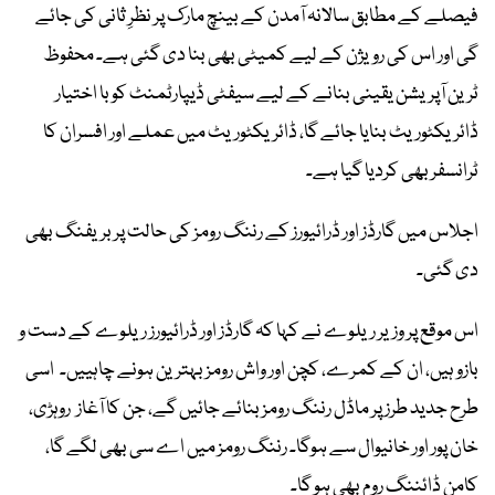
فیصلے کے مطابق سالانہ آمدن کے بینچ مارک پر نظرِ ثانی کی جائے
گی اور اس کی رویژن کے لیے کمیٹی بھی بنا دی گئی ہے۔ محفوظ
ٹرین آپریشن یقینی بنانے کے لیے سیفٹی ڈیپارٹمنٹ کو با اختیار
ڈائریکٹوریٹ بنایا جائے گا، ڈائریکٹوریٹ میں عملے اور افسران کا
ٹرانسفر بھی کردیا گیا ہے۔
اجلاس میں گارڈز اور ڈرائیورز کے رننگ رومز کی حالت پر بریفنگ بھی
دی گئی۔
اس موقع پر وزیر ریلوے نے کہا کہ گارڈز اور ڈرائیورز ریلوے کے دست و
بازو ہیں، ان کے کمرے، کچن اور واش رومز بہترین ہونے چاہییں۔ اسی
طرح جدید طرز پر ماڈل رننگ رومز بنائے جائیں گے، جن کا آغاز روہڑی،
خان پور اور خانیوال سے ہوگا۔ رننگ رومز میں اے سی بھی لگے گا،
کامن ڈائننگ روم بھی ہو گا۔