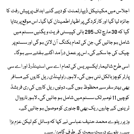
اجلاس میں مکینیکل ڈیپارٹمنٹ کو دیے گئے اہداف پر پیش رفت کا
جائزہ لیا گیا اور کارکردگی پر اظہارِ اطمینان کیا گیا۔ اس موقع پر بتایا
گیا کہ 30 مارچ تک 295 ہائی کپیسٹی فریٹ ویگنیں سسٹم میں
شامل ہو جائیں گی، جن کی تمام بکنگ آن لائن ہو گی اور سسٹم پر
چیک کی جا سکے گی۔ اس پر عمل درآمد اگلے ہفتے سے ہوگا۔
اسی طرح شالیمار ایکسپریس کی تمام اے سی اسٹینڈرڈ اور اے سی
پارلر کوچز بالکل نئی ہوں گی۔ لاہور، راولپنڈی ریل کاروں کے مسافر
بھی بہتر سفر سے محظوظ ہوں گے۔ دونوں ریل کاروں کی ری فربشڈ
کوچیں 11 نومبر تک سسٹم میں شامل ہو جائیں گی۔ لاہور نارووال
ٹرینوں کے چاروں ریک بھی 8 جنوری کو موصول ہو جائیں گے۔
وزیر ریلوے محمد حنیف عباسی نے کہا کہ وسائل کم لیکن عزم بڑا
ہے، ریلوے درست سمت کی طرف گامزن ہے۔