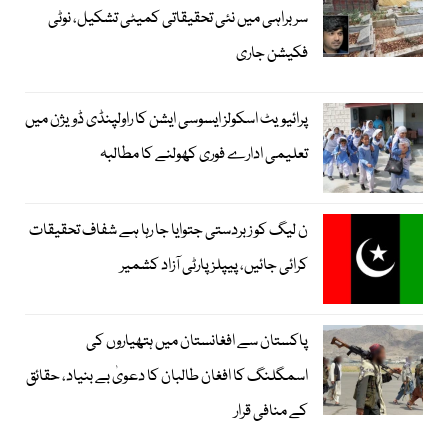
سربراہی میں نئی تحقیقاتی کمیٹی تشکیل، نوٹی
فکیشن جاری
پرائیویٹ اسکولز ایسوسی ایشن کا راولپنڈی ڈویژن میں
تعلیمی ادارے فوری کھولنے کا مطالبہ
ن لیگ کو زبردستی جتوایا جا رہا ہے شفاف تحقیقات
کرائی جائیں، پیپلز پارٹی آزاد کشمیر
پاکستان سے افغانستان میں ہتھیاروں کی
اسمگلنگ کا افغان طالبان کا دعویٰ بے بنیاد، حقائق
کے منافی قرار