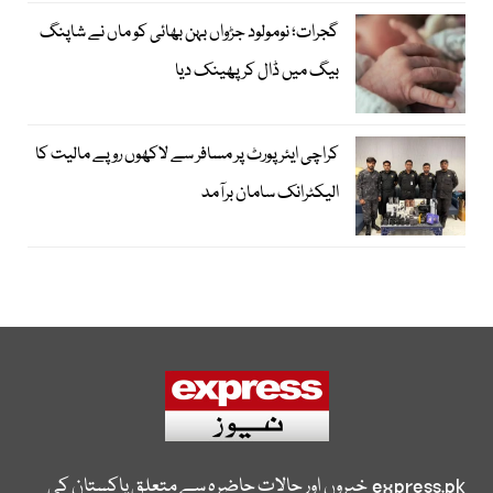
گجرات؛ نومولود جڑواں بہن بھائی کو ماں نے شاپنگ
بیگ میں ڈال کر پھینک دیا
کراچی ایئرپورٹ پر مسافر سے لاکھوں روپے مالیت کا
الیکٹرانک سامان برآمد
express.pk
خبروں اور حالات حاضرہ سے متعلق پاکستان کی