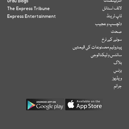
انٹرٹینمنٹ
Urdu Blogs
لائف اسٹائل
The Express Tribune
ٹاپ ٹرینڈ
Express Entertainment
دلچسپ و عجیب
صحت
سونے کے نرخ
پیٹرولیم مصنوعات کی قیمتیں
سائنس و ٹیکنالوجی
بلاگ
بزنس
ویڈیوز
جرائم