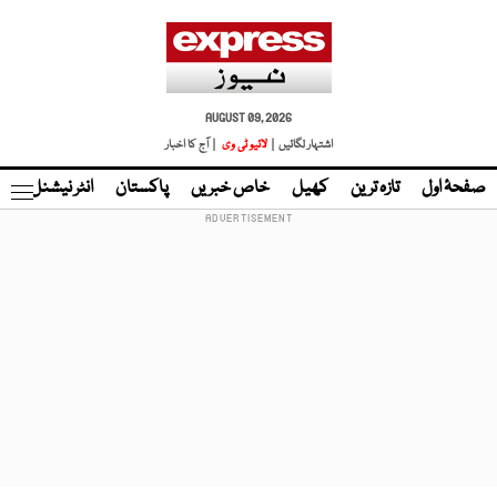
AUGUST 09, 2026
اشتہار لگائیں |
لائیو ٹی وی
| آج کا اخبار
صفحۂ اول
تازہ ترین
کھیل
خاص خبریں
پاکستان
انٹر نیشنل
ٹا