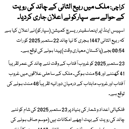
ملک میں ربیع الثانی کے چاند کی رویت
کراچی:
کے حوالے سے سپارکو نے اعلان جاری کردیا۔
اسپیس اینڈ اپر ایٹماسفیئر ریسرچ کمیشن (سپارکو) نے اعلان کیا ہے
کہ ربیع الثانی 1447 ہجری کا نیا چاند 22 ستمبر 2025 کو رات
00:54 بجے (پاکستان معیاری وقت) پیدا ہونے کی توقع ہے۔
23 ستمبر 2025 کو غروب آفتاب کے وقت نئے چاند کی عمر تقریباً
41 گھنٹے اور 54 منٹ ہوگی۔ ملک کے ساحلی علاقوں میں غروب
آفتاب اور غروب ماہتاب کے درمیان دورانیہ تقریباً 46 منٹ ہونے کی
توقع ہے۔
فلکیاتی اعداد و شمار کی بنیاد پر 23 ستمبر 2025 کی شام کو نئے
چاند کی رویت کے بہت اچھے امکانات ہیں (موسم صاف ہونے کی