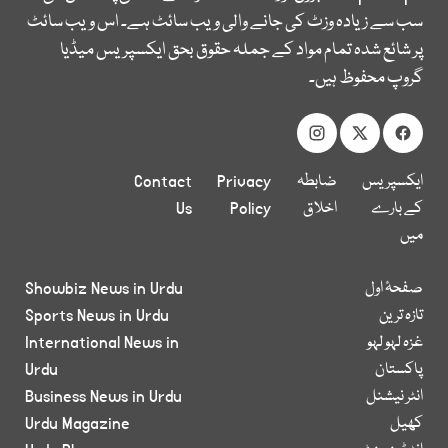
سب سے زیادہ وزٹ کی جانے والی ویب سائٹ ہے۔ اس ویب سائٹ
پر شائع شدہ تمام مواد کے جملہ حقوق بحق ایکسپریس میڈیا
گروپ محفوظ ہیں۔
ایکسپریس
ضابطہ
Privacy
Contact
کے بارے
اخلاق
Policy
Us
میں
صفحۂ اول
Showbiz News in Urdu
تازہ ترین
Sports News in Urdu
غزہ لہو لہو
International News in
پاکستان
Urdu
انٹر نیشنل
Business News in Urdu
کھیل
Urdu Magazine