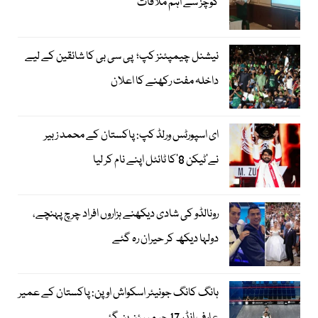
کوچز سے اہم ملاقات
نیشنل چیمپئنز کپ؛ پی سی بی کا شائقین کے لیے
داخلہ مفت رکھنے کا اعلان
ای اسپورٹس ورلڈ کپ: پاکستان کے محمد زبیر
نے’ٹیکن 8‘کا ٹائٹل اپنے نام کر لیا
رونالڈو کی شادی دیکھنے ہزاروں افراد چرچ پہنچے،
دولہا دیکھ کر حیران رہ گئے
ہانگ کانگ جونیئر اسکواش اوپن: پاکستان کے عمیر