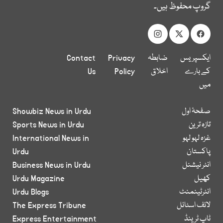
گروپ محفوظ ہیں۔
ایکسپریس
ضابطہ
Privacy
Contact
کے بارے
اخلاق
Policy
Us
میں
صفحۂ اول
Showbiz News in Urdu
تازہ ترین
Sports News in Urdu
غزہ لہو لہو
International News in
پاکستان
Urdu
انٹر نیشنل
Business News in Urdu
کھیل
Urdu Magazine
انٹرٹینمنٹ
Urdu Blogs
لائف اسٹائل
The Express Tribune
ٹاپ ٹرینڈ
Express Entertainment