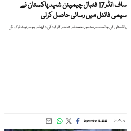
ساف انڈر17 فٹبال چیمپئن شپ، پاکستان نے
سیمی فائنل میں رسائی حاصل کرلی
پاکستان کی جانب سے منصور احمد نے شاندار کارکردگی دکھاتے ہوئے ہیٹ ٹرک کی
زبیر نذیر خان
September 19, 2025