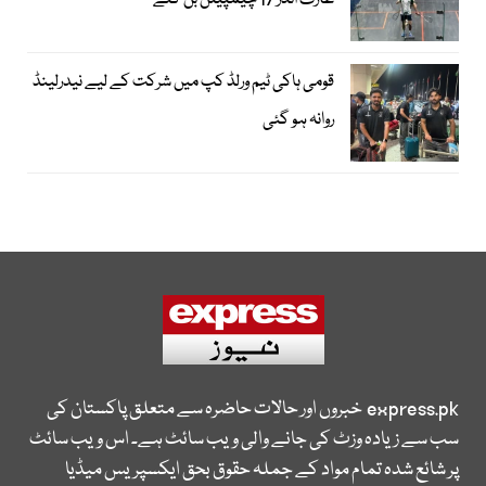
عارف انڈر 17 چیمپیئن بن گئے
قومی ہاکی ٹیم ورلڈ کپ میں شرکت کے لیے نیدرلینڈ
روانہ ہو گئی
express.pk
خبروں اور حالات حاضرہ سے متعلق پاکستان کی
سب سے زیادہ وزٹ کی جانے والی ویب سائٹ ہے۔ اس ویب سائٹ
پر شائع شدہ تمام مواد کے جملہ حقوق بحق ایکسپریس میڈیا