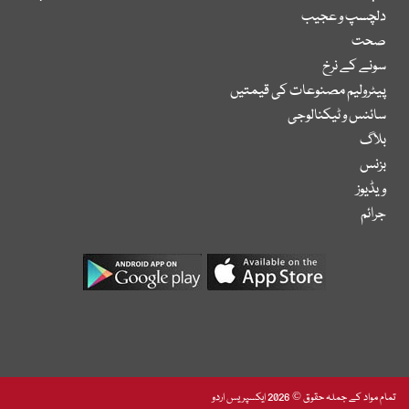
دلچسپ و عجیب
صحت
سونے کے نرخ
پیٹرولیم مصنوعات کی قیمتیں
سائنس و ٹیکنالوجی
بلاگ
بزنس
ویڈیوز
جرائم
تمام مواد کے جملہ حقوق © 2026 ایکسپریس اردو