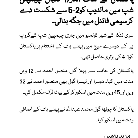
پاکستان نے ساف انڈر17 فٹبال چیمپئن
شپ میں مالدیپ کو2-5 سے شکست دے
کر سیمی فائنل میں جگہ بنالی۔
سری لنکا کے شہر کولمبو میں جاری چیمپین شپ کےگروپ
بی کے دوسرے میچ میں پہلے ہاف کے اختتام پر پاکستان
کو1-4 کی برتری حاصل تھی۔
پاکستان کی جانب سے پہلا گول منصور احمد نے 12 ویں
منٹ میں کیا۔ دوسرا اور تیسرا گول بھی منصور احمد نے 32
ویں اور 45 ویں منٹ میں اسکور کر کے ہیٹ ٹرک مکمل کی۔
پاکستان کا چوتھا گول محمد عبداللہ نے پہلے ہاف کے اضافی
وقت میں اسکور کیا۔
مزید پڑھیں