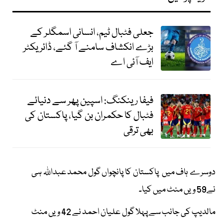
جعلی فٹبال ٹیم، انسانی اسمگلر کے
بڑے انکشاف سامنے آ گئے، ڈائریکٹر
ایف آئی اے
فیفا رینکنگ: اسپین پھر سے دنیائے
فٹبال کا حکمران بن گیا، پاکستان کی
بھی ترقی
دوسرے ہاف میں پاکستان کا پانچواں گول محمد عبداللہ ہی
نے59 ویں منٹ میں کیا۔
مالدیپ کی جانب سے پہلا گول علیان احمد نے 42 ویں منٹ