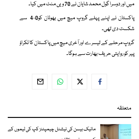
میں اور دوسرا گول محمد شایان نے 70 ویں منٹ میں کیا۔
پاکستان نے اپنے پہلے گروپ میچ میں بھوٹان کو0-4 سے
شکست دی تھی۔
گروپ مرحلے کے تیسرے اور آخری میچ میں پاکستان کا ٹکراؤ
پیر کو روایتی حریف بھارت سے ہوگا۔
متعلقہ
مائیک ہیسن کی نیشنل چیمپئنز کپ کی ٹیموں کے