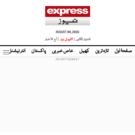
AUGUST 09, 2026
اشتہار لگائیں |
لائیو ٹی وی
| آج کا اخبار
صفحۂ اول
تازہ ترین
کھیل
خاص خبریں
پاکستان
انٹر نیشنل
ٹا