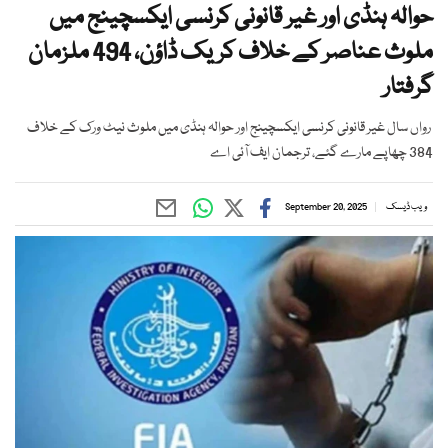
حوالہ ہنڈی اور غیر قانونی کرنسی ایکسچینج میں
ملوث عناصر کے خلاف کریک ڈاؤن، 494 ملزمان
گرفتار
رواں سال غیر قانونی کرنسی ایکسچینج اور حوالہ ہنڈی میں ملوث نیٹ ورک کے خلاف
384 چھاپے مارے گئے، ترجمان ایف آئی اے
ویب ڈیسک
September 20, 2025