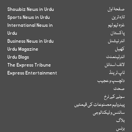
صفحۂ اول
Showbiz News in Urdu
تازہ ترین
Sports News in Urdu
غزہ لہو لہو
International News in
پاکستان
Urdu
انٹر نیشنل
Business News in Urdu
کھیل
Urdu Magazine
انٹرٹینمنٹ
Urdu Blogs
لائف اسٹائل
The Express Tribune
ٹاپ ٹرینڈ
Express Entertainment
دلچسپ و عجیب
صحت
سونے کے نرخ
پیٹرولیم مصنوعات کی قیمتیں
سائنس و ٹیکنالوجی
بلاگ
بزنس