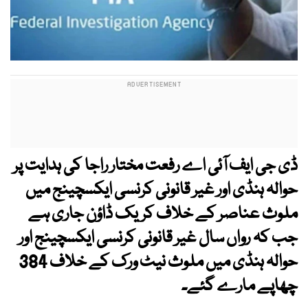
ڈی جی ایف آئی اے رفعت مختار راجا کی ہدایت پر
حوالہ ہنڈی اور غیر قانونی کرنسی ایکسچینج میں
ملوث عناصر کے خلاف کریک ڈاؤن جاری ہے
جب کہ رواں سال غیر قانونی کرنسی ایکسچینج اور
حوالہ ہنڈی میں ملوث نیٹ ورک کے خلاف 384
چھاپے مارے گئے۔