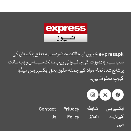
express.pk
خبروں اور حالات حاضرہ سے متعلق پاکستان کی
سب سے زیادہ وزٹ کی جانے والی ویب سائٹ ہے۔ اس ویب سائٹ
پر شائع شدہ تمام مواد کے جملہ حقوق بحق ایکسپریس میڈیا
گروپ محفوظ ہیں۔
ایکسپریس
ضابطہ
Privacy
Contact
کے بارے
اخلاق
Policy
Us
میں