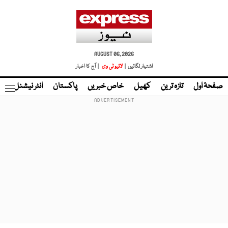
AUGUST 06, 2026
اشتہار لگائیں |
لائیو ٹی وی
| آج کا اخبار
صفحۂ اول
تازہ ترین
کھیل
خاص خبریں
پاکستان
انٹر نیشنل
ٹا