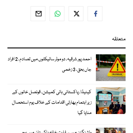
متعلقہ
احمد پور شرقیہ، دو موٹر سائیکلوں میں تصادم، 2 افراد
جاں بحق، 3 زخمی
کینیڈا، پاکستانی ہائی کمیشن، قونصل خانوں کے
زیر اہتمام بھارتی اقدامات کے خلاف یوم استحصال
منایا گیا
واشنگٹن میں سفارت خانہ پاکستان میں یوم