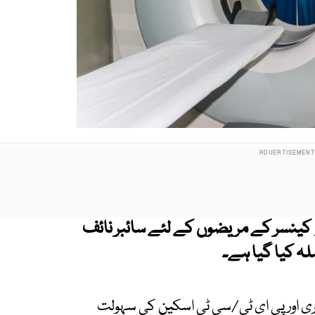
 کینسر کے مریضوں کے لئے سائبر نائف
لہ کیا گیا ہے۔
ی اور پی ای ٹی/سی ٹی اسکین کی سہولت