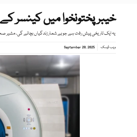
خیبرپختونخوا میں کینسر ک
یہ ایک تاریخی پیش رفت ہے جو بے شمار زندگیاں بچائے گی، مشیر 
ویب ڈیسک
September 20, 2025