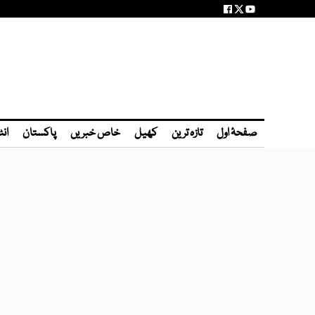
صفحۂ اول
تازہ ترین
کھیل
خاص خبریں
پاکستان
انٹ