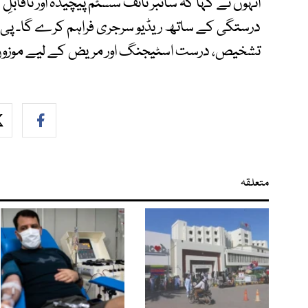
انہوں نے کہا کہ سائبر نائف سسٹم پیچیدہ اور ناقابلِ 
درستگی کے ساتھ ریڈیو سرجری فراہم کرے گا۔ پی 
تشخیص، درست اسٹیجنگ اور مریض کے لیے موزوں 
متعلقہ