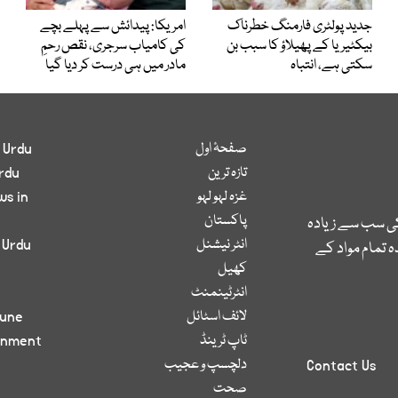
جدید پولٹری فارمنگ خطرناک
امریکا: پیدائش سے پہلے بچے
بیکٹیریا کے پھیلاؤ کا سبب بن
کی کامیاب سرجری، نقص رحمِ
سکتی ہے، انتباہ
مادر میں ہی درست کر دیا گیا
صفحۂ اول
 Urdu
تازہ ترین
rdu
غزہ لہو لہو
ws in
پاکستان
کی سب سے زیادہ
انٹر نیشنل
 Urdu
 تمام مواد کے
کھیل
انٹرٹینمنٹ
لائف اسٹائل
bune
ٹاپ ٹرینڈ
inment
دلچسپ و عجیب
Contact Us
صحت