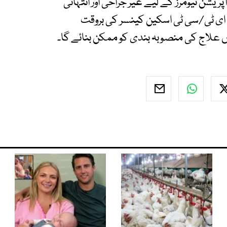
آپریشن ٹیومرز کے لیے غیر جراحی اور انتہائی
ای ٹی/سی ٹی اسکین کینسر کی بروقت
علاج کی منصوبہ بندی کو ممکن بنائے گا۔