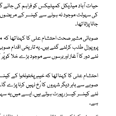
حیات آباد میڈیکل کمپلیکس کو فراہم کی جائے گ
کی سہولت موجود نہ ہونے سے کینسر کے مریضوں ک
جانا پڑتا تھا۔
صوبائی مشیر صحت احتشام علی کا کہنا تھا کہ
پروپوزل طلب کرلئے گئے ہیں۔ یہ تاریخی اقدام ص
نئے دور کا آغاز اور برسوں سے موجود بڑے خلا کو پُ
احتشام علی کا کہنا تھا کہ خیبرپختونخوا کے کین
صوبے سے باہر دیگر شہروں کا رُخ نہیں کرنا پڑے گا۔
نئے کینسر کیسز رپورٹ ہوتے ہیں، ایسے میں یہ سہولت
ہے۔