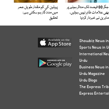
جگر 80 فیصد تک متاثر ہونے پر
پروٹین کی کم مقدار طویل عمر
بھی علامات ظاہر نہیں ہوتیں،
میں مددگار ہو سکتی ہے:
ماہرین نے خبردار کردیا
تحقیق
Showbiz News in
Sports News in U
International Ne
Urdu
Business News in
Urdu Magazine
Urdu Blogs
The Express Tri
Express Enterta