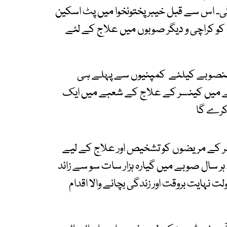
ی۔ اس سے قبل خیبرپختونخوا میں پٹ اسکین
و کراچی و دیگر صوبوں میں علاج کے لئے
 منصوبے کیلئے کمپنیوں سے پہلے ہی
وبے میں کینسر کے علاج کے شعبے میں ایک
ر کرے گا
سر کے مریضوں کو تشخیص اور علاج کے لیے
 ہر سال صوبے میں گیارہ ہزار سات سو سے زائد
 نہایت بروقت اور زندگی بچانے والا اقدام