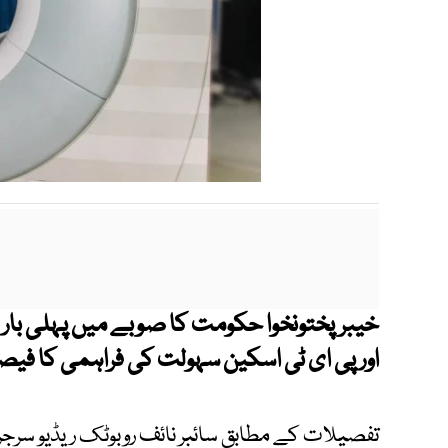
خیبرپختونخوا حکومت کا صوبے میں پہلی بار
اور پی ای ٹی اسکین سہولت کی فراہمی کا فیص
تفصیلات کے مطابق سائبر نائف روبوٹک ریڈیو سرجر