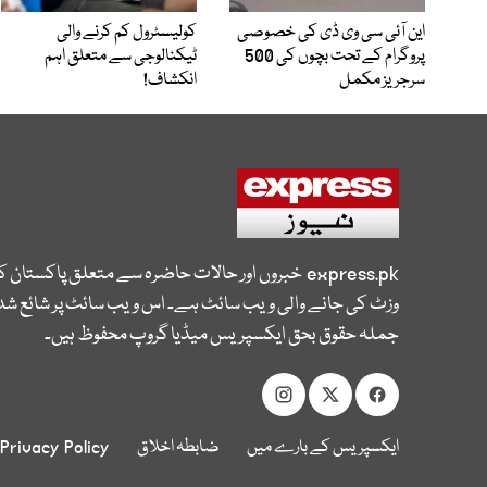
این آئی سی وی ڈی کی خصوصی
کولیسٹرول کم کرنے والی
پروگرام کے تحت بچوں کی 500
ٹیکنالوجی سے متعلق اہم
سرجریز مکمل
انکشاف!
express.pk
خبروں اور حالات حاضرہ سے متعلق پاکستان 
وزٹ کی جانے والی ویب سائٹ ہے۔ اس ویب سائٹ پر شائع شدہ
جملہ حقوق بحق ایکسپریس میڈیا گروپ محفوظ ہیں۔
ایکسپریس کے بارے میں
ضابطہ اخلاق
Privacy Policy