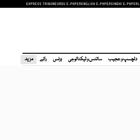
EXPRESS TRIBUNE
URDU E-PAPER
ENGLISH E-PAPER
SINDHI E-PAPER
L
دلچسپ و عجیب
سائنس و ٹیکنالوجی
بزنس
رائے
مزید