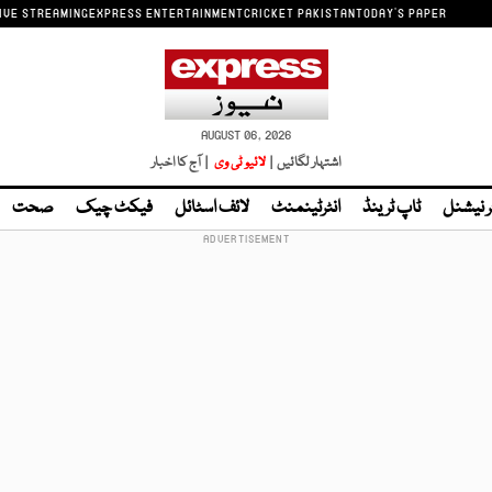
IVE STREAMING
EXPRESS ENTERTAINMENT
CRICKET PAKISTAN
TODAY'S PAPER
AUGUST 06, 2026
اشتہار لگائیں |
لائیو ٹی وی
| آج کا اخبار
ر نیشنل
ٹاپ ٹرینڈ
انٹرٹینمنٹ
لائف اسٹائل
فیکٹ چیک
صحت