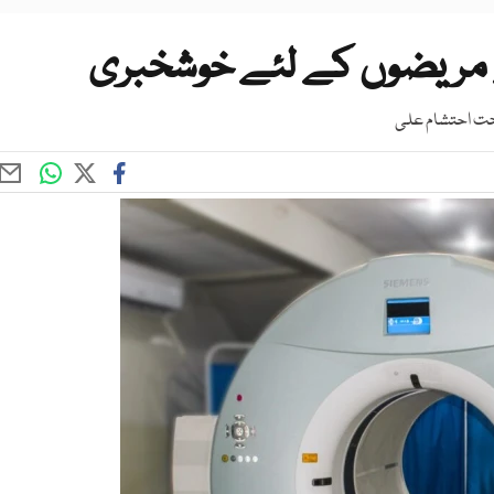
ے مریضوں کے لئے خوشخبری
صحت احتشام علی