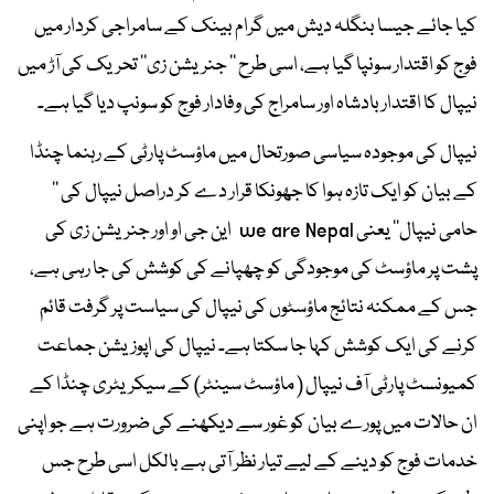
کیا جائے جیسا بنگلہ دیش میں گرام بینک کے سامراجی کردار میں
فوج کو اقتدار سونپا گیا ہے، اسی طرح ’’ جنریشن زی‘‘ تحریک کی آڑ میں
نیپال کا اقتدار بادشاہ اور سامراج کی وفادار فوج کو سونپ دیا گیا ہے۔
نیپال کی موجودہ سیاسی صورتحال میں ماؤسٹ پارٹی کے رہنما چنڈا
کے بیان کو ایک تازہ ہوا کا جھونکا قرار دے کر دراصل نیپال کی ’’
حامی نیپال‘‘ یعنی we are Nepal این جی او اور جنریشن زی کی
پشت پر ماؤسٹ کی موجودگی کو چھپانے کی کوشش کی جا رہی ہے،
جس کے ممکنہ نتائج ماؤسٹوں کی نیپال کی سیاست پر گرفت قائم
کرنے کی ایک کوشش کہا جا سکتا ہے۔ نیپال کی اپوزیشن جماعت
کمیونسٹ پارٹی آف نیپال ( ماؤسٹ سینٹر) کے سیکریٹری چنڈا کے
ان حالات میں پورے بیان کو غور سے دیکھنے کی ضرورت ہے جو اپنی
خدمات فوج کو دینے کے لیے تیار نظر آتی ہے بالکل اسی طرح جس