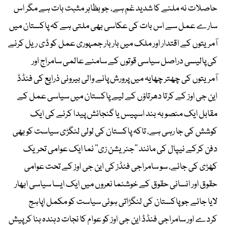
حاصلات نہ ملنے کا شدید غم ہے، جو بظاہر مثبت بات ہے مگر اس
سارے عمل سے اس بات کی عکاسی بھی ملتی ہے کہ پاکستان میں
آمریتوں کے اقتدار اور ملک میں بار بار جمہوری عمل کو ڈی ریل کرنے
کی پالیسی دراصل سیاسی قوتوں کے سامنے عالمی سامراج اور
آمریتوں کی چھتر چھایہ میں پرورش پانے والی بیرونی ذرایع کی فنڈڈ
این جی اوز کے کرتا دھرتاؤں کے لیے پاکستان میں سیاسی عمل کے
مقابل ایک منصوبہ بند اسپیس یا گنجائش پیدا کرنے کی ایک
کوشش کی جا رہی ہے، تاکہ پاکستان کی لولی لنگڑی سیاست کو بھی
دفن کرکے نیپال کی مانند ’’جنریشن زی‘‘ نما ایک عوامی تحریک
کھڑی کی جائے، سو سامراجی فنڈز کی این جی اوز کے تحت عوامی
حقوق اور انسانی حقوق کے خوشنما نعروں میں ایک ایسا سیاسی ابھار
لایا جائے جو پاکستان کی لنگڑاتی ہوئی سیاست کو مکمل اپاہج
کردے اور سامراجی فنڈڈ این جی اوز کو عوام کا نجات دہندہ بنا کر پیش