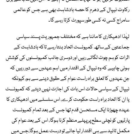
رکاوٹ نیپال کے دھرم کا حصہ بادشاہت بھی ہے جس کو عالمی
سامراج کسی نہ کسی طور سپورٹ کرتا رہے گا۔
لہٰذا ادھیکاری کا ماننا ہے کہ مختلف جمہوریت پسند سیاسی
جماعتوں کے ساتھ کمیونسٹ اتحاد بنتا رہے تاکہ بادشاہت کے
اثرات کو ہم چوٹ لگاتے رہیں اور دوسری جانب کمیونسٹوں کی کوشش
ہونی چاہیے کہ وہ نیپال کے اقتدار میں اہم عہدوں سے دور رہیں کہ
جن عہدوں کا تعلق براہ راست عوام کے حقوق دینے سے ہو،کیونکہ
نیپال کے سیاسی حالات اس بات کی اجازت نہیں دیتے کہ کمیونسٹ
یا ان کا اتحاد براہ راست حکومت کرے، اس سلسلے میں ادھیکاری کا
عہدہ چھوڑنا ایک مستحسن قدم تھا جس کے بعد تمام کمیونسٹ
پارٹیوں کو نچلی سطح پر پہلے منظم کرنا ہوگا، اس کے بعد عوام کی
مکمل تائید سے ہی اقتدار لیا جائے تو درست عمل ہوگا،جس میں