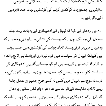
کرنا ہوگی کیونکہ بادشاہت کے خاتمے سے محلاتی و سامراجی
سازشیں یا جمہوریت کو کمزورکرنے کی کوششیں بہت جلد قابو میں
آنے والی نہیں۔
اے بی بردھان نے کہا کہ نیپال کے ادھیکاری نے یہ بات بہت جلد
سمجھ لی جو ایک اچھے کمیونسٹ کی نشانی ہے اور یہی وجہ ہے کہ
وہ نیپال میں بڑا ترقی پسند اتحاد جوڑنے کی کوششوں میں جتے ہوئے
ہیں کیونکہ نیپال کی سیاست میں فرمانبرداری اور بادشاہی لالچ و انعام
و اکرام کا اثر دہائیوں کے بعد ہی کم کیا جاسکے گا، یہی ادھیکاری کی
سیاست کا وہ محور ہے جس کو سمجھنا ضروری ہے، ادھیکاری کی یہ
درست سوچ ہے، نیپال میں کسی نہ کسی طرح جمہوری عمل چلتا
رہے تاکہ بادشاہت کے اثرات سے عام عوام باہر نکل سکیں، بردھان
گویا تھے کہ ادھیکاری اور وہاں کے جمہوری پسند مل کر پہلے نظام کو
مضبوط کر لیں جو کہ نہایت مشکل کام ہے کہ اس میں سب سے بڑی