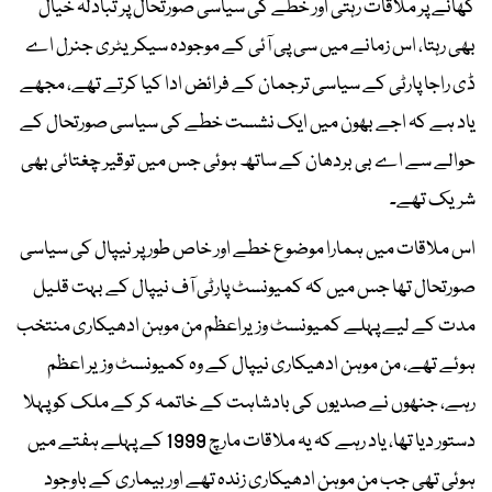
کھانے پر ملاقات رہتی اور خطے کی سیاسی صورتحال پر تبادلہ خیال
بھی رہتا، اس زمانے میں سی پی آئی کے موجودہ سیکریٹری جنرل اے
ڈی راجا پارٹی کے سیاسی ترجمان کے فرائض ادا کیا کرتے تھے، مجھے
یاد ہے کہ اجے بھون میں ایک نشست خطے کی سیاسی صورتحال کے
حوالے سے اے بی بردھان کے ساتھ ہوئی جس میں توقیر چغتائی بھی
شریک تھے۔
اس ملاقات میں ہمارا موضوع خطے اور خاص طور پر نیپال کی سیاسی
صورتحال تھا جس میں کہ کمیونسٹ پارٹی آف نیپال کے بہت قلیل
مدت کے لیے پہلے کمیونسٹ وزیراعظم من موہن ادھیکاری منتخب
ہوئے تھے، من موہن ادھیکاری نیپال کے وہ کمیونسٹ وزیر اعظم
رہے، جنھوں نے صدیوں کی بادشاہت کے خاتمہ کر کے ملک کو پہلا
دستور دیا تھا، یاد رہے کہ یہ ملاقات مارچ 1999 کے پہلے ہفتے میں
ہوئی تھی جب من موہن ادھیکاری زندہ تھے اور بیماری کے باوجود