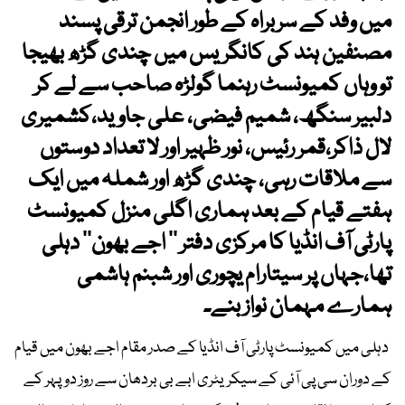
میں وفد کے سربراہ کے طور انجمن ترقی پسند
مصنفین ہند کی کانگریس میں چندی گڑھ بھیجا
تو وہاں کمیونسٹ رہنما گولڑہ صاحب سے لے کر
دلبیر سنگھ، شمیم فیضی، علی جاوید،کشمیری
لال ذاکر،قمر رئیس، نور ظہیر اور لا تعداد دوستوں
سے ملاقات رہی، چندی گڑھ اور شملہ میں ایک
ہفتے قیام کے بعد ہماری اگلی منزل کمیونسٹ
پارٹی آف انڈیا کا مرکزی دفتر ’’ اجے بھون‘‘ دہلی
تھا،جہاں پر سیتارام یچوری اور شبنم ہاشمی
ہمارے مہمان نواز بنے۔
دہلی میں کمیونسٹ پارٹی آف انڈیا کے صدر مقام اجے بھون میں قیام
کے دوران سی پی آئی کے سیکریٹری ابے بی بردھان سے روز دوپہر کے