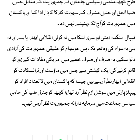
طرح کچھ مذہبی و سیاسی جاعتوں نے جمہوریت کے مقابل جنرل
ضیا الحق اور جنرل مشرف کے سہولت کارکا کردار ادا کیا اور پاکستان
میں جمہوریت کو آج تک پنپنے نہیں دیا۔
نیپال، بنگلہ دیش اور سری لنکا میں نہ کوئی انقلابی ابھار آیا ہے اور نہ
ہی یہ عوام کی وہ تحریک ہیں جو عوام کو حقیقی جمہوریت کی آزادی
دلوا سکے، یہ صرف اور صرف خطے میں امریکی مفادات کے زور کو
قائم کرنے کی ایک کوشش ہے جس میں ماؤسٹ اور ٹرائسکائٹ کو
انقلابی ابھار نظر آرہے ہیں جیسا کہ پاکستان میں لا تعداد افراد کو
پیپلز پارٹی میں سوشل ازم نظر آرہا تھا یا کچھ کو جنرل ضیا کی حامی
سیاسی جماعت میں سرمایہ دارانہ جمہوریت نظر آرہی تھی۔