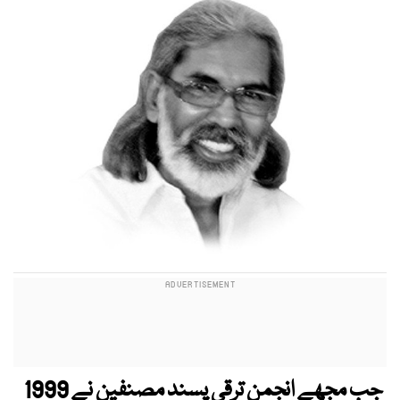
جب مجھے انجمن ترقی پسند مصنفین نے 1999