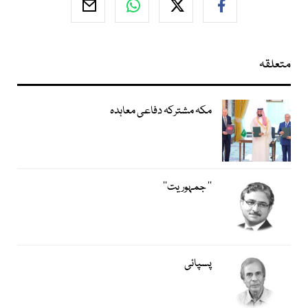
متعلقہ
مکہ مشترکہ دفاعی معاہدہ
’’ جمہوریت‘‘
پسپائی