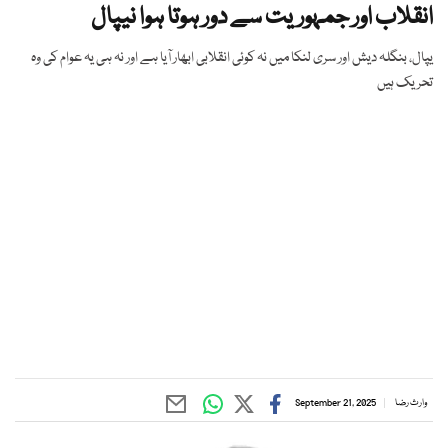
انقلاب اور جمہوریت سے دور ہوتا ہوا نیپال
یپال، بنگلہ دیش اور سری لنکا میں نہ کوئی انقلابی ابھار آیا ہے اور نہ ہی یہ عوام کی وہ
تحریک ہیں
وارث رضا
September 21, 2025