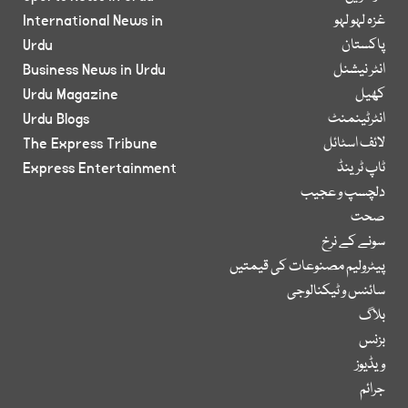
غزہ لہو لہو
International News in
پاکستان
Urdu
انٹر نیشنل
Business News in Urdu
کھیل
Urdu Magazine
انٹرٹینمنٹ
Urdu Blogs
لائف اسٹائل
The Express Tribune
ٹاپ ٹرینڈ
Express Entertainment
دلچسپ و عجیب
صحت
سونے کے نرخ
پیٹرولیم مصنوعات کی قیمتیں
سائنس و ٹیکنالوجی
بلاگ
بزنس
ویڈیوز
جرائم