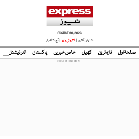
AUGUST 09, 2026
اشتہار لگائیں |
لائیو ٹی وی
| آج کا اخبار
صفحۂ اول
تازہ ترین
کھیل
خاص خبریں
پاکستان
انٹر نیشنل
ٹا