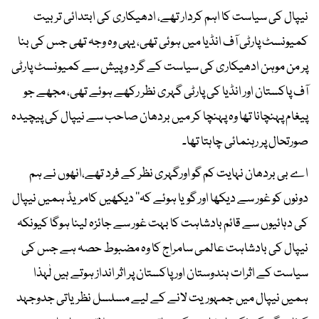
نیپال کی سیاست کا اہم کردار تھے، ادھیکاری کی ابتدائی تربیت
کمیونسٹ پارٹی آف انڈیا میں ہوئی تھی، یہی وہ وجہ تھی جس کی بنا
پر من موہن ادھیکاری کی سیاست کے گرد و پیش سے کمیونسٹ پارٹی
آف پاکستان اور انڈیا کی پارٹی گہری نظر رکھے ہوئے تھی، مجھے جو
پیغام پہنچانا تھا وہ پہنچا کر میں بردھان صاحب سے نیپال کی پیچیدہ
صورتحال پر رہنمائی چاہتا تھا۔
اے بی بردھان نہایت کم گو اورگہری نظر کے فرد تھے،انھوں نے ہم
دونوں کو غور سے دیکھا اور گویا ہوئے کہ’’ دیکھیں کامریڈ ہمیں نیپال
کی دہائیوں سے قائم بادشاہت کا بہت غور سے جائزہ لینا ہوگا کیونکہ
نیپال کی بادشاہت عالمی سامراج کا وہ مضبوط حصہ ہے جس کی
سیاست کے اثرات ہندوستان اور پاکستان پر اثر انداز ہوتے ہیں لٰہذا
ہمیں نیپال میں جمہوریت لانے کے لیے مسلسل نظریاتی جدوجہد