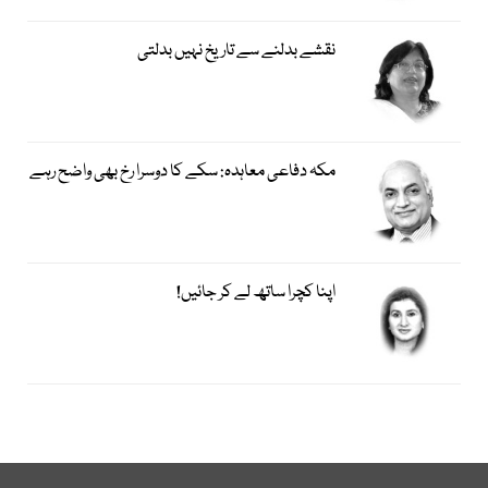
نقشے بدلنے سے تاریخ نہیں بدلتی
مکہ دفاعی معاہدہ: سکے کا دوسرا رخ بھی واضح رہے
اپنا کچرا ساتھ لے کر جائیں!