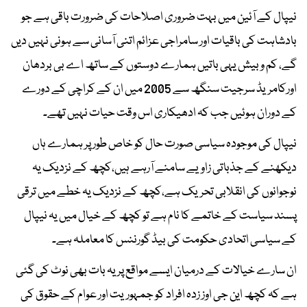
نیپال کے آئین میں بہت ضروری اصلاحات کی ضرورت باقی ہے جو
بادشاہت کی باقیات اور سامراجی عزائم اتنی آسانی سے ہونی نہیں دیں
گے، کم و بیش یہی باتیں ہمارے دوستوں کے ساتھ اے بی بردھان
اورکامریڈ سرجیت سنگھ سے 2005 میں ان کے کراچی کے دورے
کے دوران ہوئیں جب کہ ادھیکاری اس وقت حیات نہیں تھے۔
نیپال کی موجودہ سیاسی صورت حال کو خاص طور پر ہمارے ہاں
دیکھنے کے جذباتی زاویے سامنے آرہے ہیں،کچھ کے نزدیک یہ
نوجوانوں کی انقلابی تحریک ہے،کچھ کے نزدیک یہ خطے میں ترقی
پسند سیاست کے خاتمے کا نام ہے تو کچھ کے خیال میں یہ نیپال
کے سیاسی اتحادی حکومت کی بیڈ گورننس کا معاملہ ہے۔
ان سارے خیالات کے درمیان ایسے مواقع پر یہ بات بھی نوٹ کی گئی
ہے کہ کچھ این جی اوز زدہ افراد کو جمہوریت اور عوام کے حقوق کی