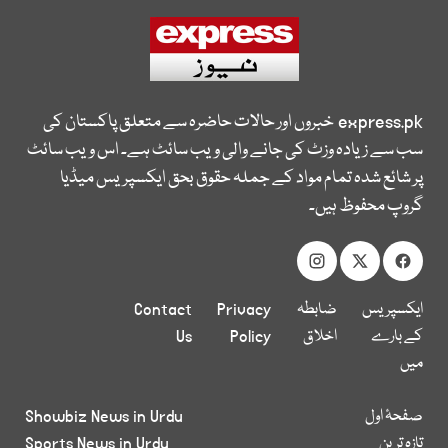
express.pk
خبروں اور حالات حاضرہ سے متعلق پاکستان کی
سب سے زیادہ وزٹ کی جانے والی ویب سائٹ ہے۔ اس ویب سائٹ
پر شائع شدہ تمام مواد کے جملہ حقوق بحق ایکسپریس میڈیا
گروپ محفوظ ہیں۔
ایکسپریس
ضابطہ
Privacy
Contact
کے بارے
اخلاق
Policy
Us
میں
صفحۂ اول
Showbiz News in Urdu
تازہ ترین
Sports News in Urdu