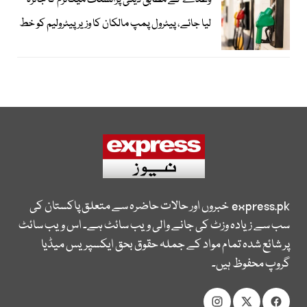
وعدے کے مطابق ڈیلی پرائسنگ میکانزم کا جائزہ
لیا جائے، پیٹرول پمپ مالکان کا وزیرپیٹرولیم کو خط
express.pk
خبروں اور حالات حاضرہ سے متعلق پاکستان کی
سب سے زیادہ وزٹ کی جانے والی ویب سائٹ ہے۔ اس ویب سائٹ
پر شائع شدہ تمام مواد کے جملہ حقوق بحق ایکسپریس میڈیا
گروپ محفوظ ہیں۔