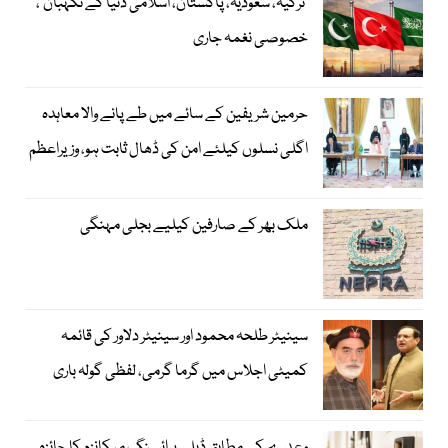
‘ترکیہ، سعودیہ، پاکستان، اسلامی دنیا کے نگہبان’،
خصوصی نغمہ جاری
حرمین شریفین کے سائے میں طے پانے والا معاہدہ
اگلی نسلوں کیلئے امن کی ڈھال ثابت ہو، وزیراعظم
ملک بھر کے صارفین کیلیے بجلی مہنگی
سینیٹر طلحہ محمود اور سینیٹر دلاور کی قائمہ
کمیٹی اجلاس میں گرما گرمی، لفظی گولہ باری