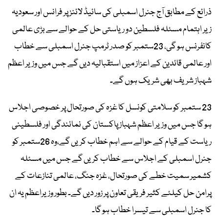
ذرائع کے مطابق آج جنرل اسمبلی کی سائیڈ لائنز پر فرانس اور سعودیہ
زیر اہتمام مسئلہ فلسطین دو ریاستی حل کے حوالے سے بڑی عالمی
کانفرنس ہو گی، 23ستمبر کو صدر ٹرمپ جنرل اسمبلی سے خطاب
اور عالمی قائدین کے اعزاز میں استقبالیہ دیں گے جس میں وزیر اعظم
شہباز شریف بھی شریک ہوں گے۔
23 ستمبر کو سلامتی کونسل کا غزہ کی صورتحال پر خصوصی اجلاس
ہو گا جس میں وزیر اعظم شہباز پاکستان کی نمائندگی اور فلسطینی
ریاست کے قیام کے حوالے سے اہم خطاب کریں گے،وہ 26ستمبر کو
جنرل اسمبلی کے اجلاس سے خطاب کریں گے جس میں مسئلہ
کشمیر سمیت خطے کی صورتحال، غزہ جنگ، عالمی تنازعات کے
پرامن حل کیلئے کثیر فریقی تعاون پر زور دیں گے۔ بطور وزیراعظم یہ ان
کا جنرل اسمبلی سے تیسرا خطاب ہو گا۔