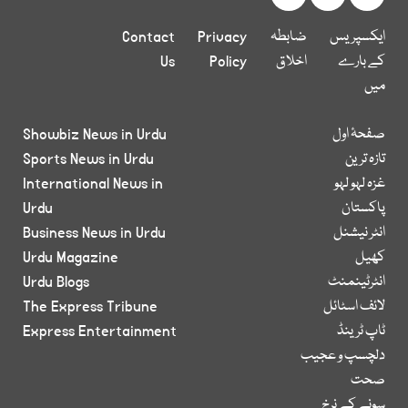
ایکسپریس
ضابطہ
Privacy
Contact
کے بارے
اخلاق
Policy
Us
میں
صفحۂ اول
Showbiz News in Urdu
تازہ ترین
Sports News in Urdu
غزہ لہو لہو
International News in
پاکستان
Urdu
انٹر نیشنل
Business News in Urdu
کھیل
Urdu Magazine
انٹرٹینمنٹ
Urdu Blogs
لائف اسٹائل
The Express Tribune
ٹاپ ٹرینڈ
Express Entertainment
دلچسپ و عجیب
صحت
سونے کے نرخ