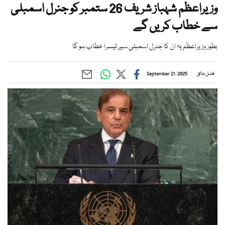
وزیراعظم شہباز شریف 26 ستمبر کو جنرل اسمبلی
سے خطاب کریں گے
بطور وزیراعظم یہ ان کا جنرل اسمبلی سے تیسرا خطاب ہو گا
فضل خالق
September 21, 2025