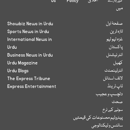
کے بارے
اخلاق
Policy
Us
میں
صفحۂ اول
Showbiz News in Urdu
تازہ ترین
Sports News in Urdu
غزہ لہو لہو
International News in
پاکستان
Urdu
انٹر نیشنل
Business News in Urdu
کھیل
Urdu Magazine
انٹرٹینمنٹ
Urdu Blogs
لائف اسٹائل
The Express Tribune
ٹاپ ٹرینڈ
Express Entertainment
دلچسپ و عجیب
صحت
سونے کے نرخ
پیٹرولیم مصنوعات کی قیمتیں
سائنس و ٹیکنالوجی