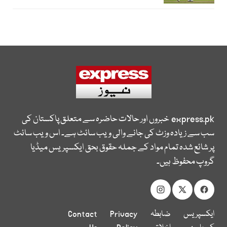
express.pk
خبروں اور حالات حاضرہ سے متعلق پاکستان کی
سب سے زیادہ وزٹ کی جانے والی ویب سائٹ ہے۔ اس ویب سائٹ
پر شائع شدہ تمام مواد کے جملہ حقوق بحق ایکسپریس میڈیا
گروپ محفوظ ہیں۔
ایکسپریس
ضابطہ
Privacy
Contact