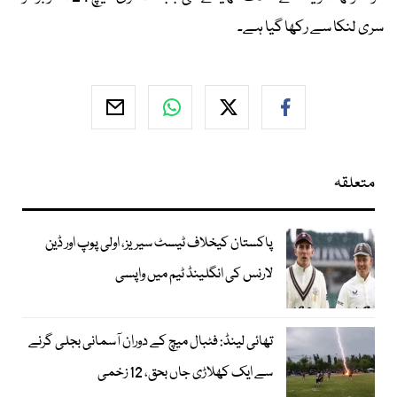
سری لنکا سے رکھا گیا ہے۔
متعلقہ
پاکستان کیخلاف ٹیسٹ سیریز، اولی پوپ اور ڈین
لارنس کی انگلینڈ ٹیم میں واپسی
تھائی لینڈ: فٹبال میچ کے دوران آسمانی بجلی گرنے
سے ایک کھلاڑی جاں بحق، 12 زخمی