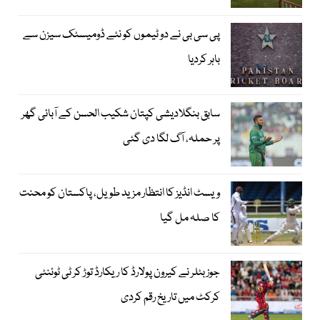
پی سی بی نے دو ٹیموں کو نئے ڈومیسٹک سیزن سے
باہر کردیا
سابق بنگلادیشی کپتان شکیب الحسن کے آبائی گھر
پر حملہ، آگ لگا دی گئی
ویسٹ انڈیز کا انتظار مزید طویل، پاکستان کو محنت
کا صلہ مل گیا
جوز بٹلر نے کیرون پولارڈ کا ریکارڈ توڑ کر ٹی ٹوئنٹی
کرکٹ میں تاریخ رقم کردی