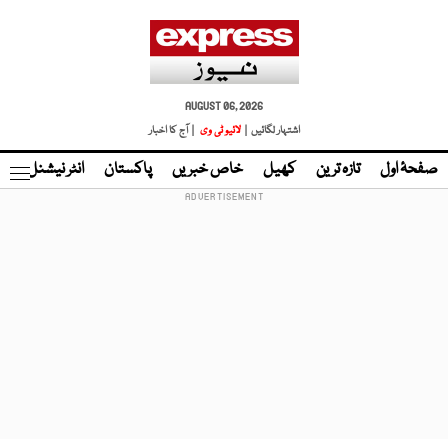
AUGUST 06, 2026
اشتہار لگائیں |
لائیو ٹی وی
| آج کا اخبار
صفحۂ اول
تازہ ترین
کھیل
خاص خبریں
پاکستان
انٹر نیشنل
ٹا