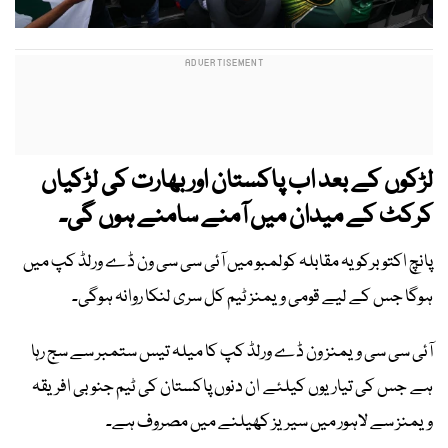
لڑکوں کے بعد اب پاکستان اور بھارت کی لڑکیاں
کرکٹ کے میدان میں آمنے سامنے ہوں گی۔
پانچ اکتوبرکو یہ مقابلہ کولمبو میں آئی سی سی ون ڈے ورلڈ کپ میں
ہوگا جس کے لیے قومی ویمنز ٹیم کل سری لنکا روانہ ہوگی۔
آئی سی سی ویمنز ون ڈے ورلڈ کپ کا میلہ تیس ستمبر سے سج رہا
ہے جس کی تیاریوں کیلئے ان دنوں پاکستان کی ٹیم جنوبی افریقہ
ویمنز سے لاہور میں سیریز کھیلنے میں مصروف ہے۔