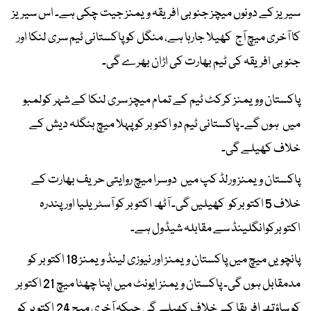
سیریز کے دونوں میچز جنوبی افریقہ ویمنز جیت چکی ہے۔ اس سیریز
کا آخری میچ آج کھیلا جارہا ہے، منگل کو پاکستانی ٹیم سری لنکا اور
جنوبی افریقہ کی ٹیم بھارت کی اڑان بھرے گی۔
پاکستان وویمنز کرکٹ ٹیم کے تمام میچز سری لنکا کے شہر کولمبو
میں ہوں گے۔ پاکستانی ٹیم دو اکتوبر کو پہلا میچ بنگلہ دیش کے
خلاف کھیلے گی۔
پاکستان ویمنز ورلڈ کپ میں دوسرا میچ روایتی حریف بھارت کے
خلاف 5 اکتوبرکو کھیلیں گی۔ آٹھ اکتوبر کو آسٹریلیا اورپندرہ
اکتوبرکوانگلینڈ سے مقابلہ شیڈول ہے۔
پانچویں میچ میں پاکستان ویمنز اور نیوزی لینڈ ویمنز 18 اکتوبر کو
مدمقابل ہوں گی۔ پاکستان ویمنز ایونٹ میں اپنا چھٹا میچ 21 اکتوبر
کو ساؤتھ افریقا کے خلاف کھیلے گی جبکہ آخری میچ 24 اکتوبر کو