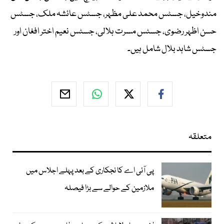
مندوخیل، جسٹس محمد علی مظہر، جسٹس عائشہ ملک، جسٹس
حسن اظہر رضوی، جسٹس مسرت ہلالی، جسٹس نعیم اختر افغان اور
جسٹس شاہد بلال شامل ہیں۔
متعلقہ
پی آئی اے کا نجکاری کے بعد پہلے اجلاس میں
ملازمین کے حوالے سے بڑا فیصلہ