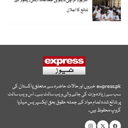
انٹر بورڈ کراچی بارہویں جماعت آرٹس ریگولر کے
نتائج کا اعلان
express.pk
خبروں اور حالات حاضرہ سے متعلق پاکستان کی
سب سے زیادہ وزٹ کی جانے والی ویب سائٹ ہے۔ اس ویب سائٹ
پر شائع شدہ تمام مواد کے جملہ حقوق بحق ایکسپریس میڈیا
گروپ محفوظ ہیں۔