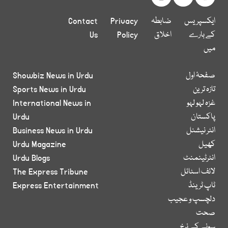
ایکسپریس
ضابطہ
Privacy
Contact
کے بارے
اخلاق
Policy
Us
میں
صفحۂ اول
Showbiz News in Urdu
تازہ ترین
Sports News in Urdu
غزہ لہو لہو
International News in
پاکستان
Urdu
انٹر نیشنل
Business News in Urdu
کھیل
Urdu Magazine
انٹرٹینمنٹ
Urdu Blogs
لائف اسٹائل
The Express Tribune
ٹاپ ٹرینڈ
Express Entertainment
دلچسپ و عجیب
صحت
سونے کے نرخ