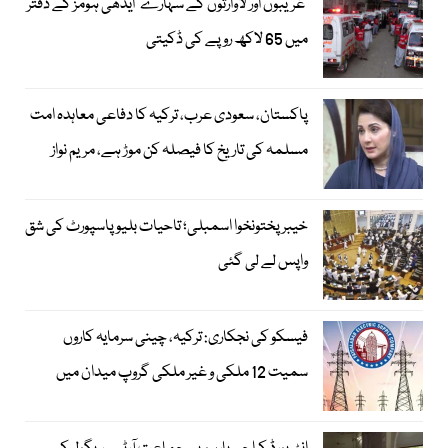
’غریبوں اور لاوارثوں کے سہارے‘ ایدھی ہومز کے دفتر
میں 65 لاکھ روپے کی ڈکیتی
پاکستان، سعودی عرب، ترکیہ کا دفاعی معاہدہ امت
مسلمہ کی تاریخ کا فیصلہ کن موڑ ہے، مریم نواز
خیبرپختونخوا اسمبلی؛ تاحیات بلیو پاسپورٹ کی شق
واپس لے لی گئی
فیسکو کی نجکاری: ترکیہ، چینی سرمایہ کاروں
سمیت 12 ملکی و غیر ملکی گروپ میدان میں