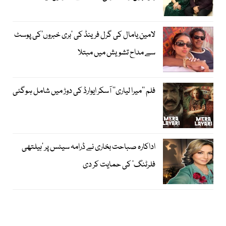
لامین یامال کی گرل فرینڈ کی ’بری خبروں‘کی پوسٹ
سے مداح تشویش میں مبتلا
فلم ’’میرا لیاری‘‘ آسکر ایوارڈ کی دوڑ میں شامل ہوگئی
اداکارہ صباحت بخاری نے ڈرامہ سیٹس پر ’ہیلتھی
فلرٹنگ‘ کی حمایت کر دی