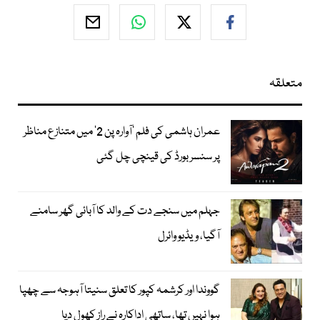
متعلقہ
عمران ہاشمی کی فلم ’آوارہ پن 2‘ میں متنازع مناظر
پر سنسر بورڈ کی قینچی چل گئی
جہلم میں سنجے دت کے والد کا آبائی گھر سامنے
آگیا، ویڈیو وائرل
گووندا اور کرشمہ کپور کا تعلق سنیتا آہوجہ سے چھپا
ہوا نہیں تھا، ساتھی اداکارہ نے راز کھول دیا