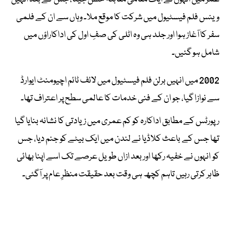
وینس فلم فیسٹیول میں شرکت کا موقع ملا۔ وہاں سے ان کے فلمی
سفر کا آغاز ہوا اور جلد ہی وہ اٹلی کی صفِ اول کی اداکاراؤں میں
شامل ہو گئیں۔
2002 میں انہیں برلن فلم فیسٹیول میں لائف ٹائم اچیومنٹ ایوارڈ
سے نوازا گیا، جو ان کے فنی خدمات کا عالمی سطح پر اعتراف تھا۔
رپورٹس کے مطابق اداکارہ کو کم عمری میں زیادتی کا نشانہ بنایا گیا
تھا جس کے باعث کلاڈیا نے لندن میں ایک بیٹے کو جنم دیا، جس
کو انہوں نے خفیہ رکھا اور بعد ازاں طویل عرصے تک اسے اپنا بھائی
ظاہر کرتی رہیں تاہم کچھ ہی وقت بعد حقیقت منظرِ عام پر آگئی۔