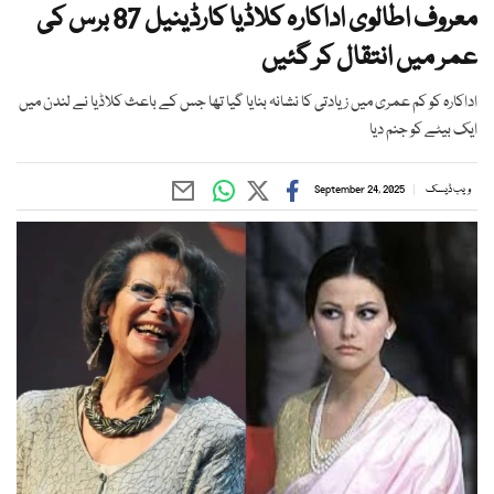
معروف اطالوی اداکارہ کلاڈیا کارڈینیل 87 برس کی
عمر میں انتقال کر گئیں
اداکارہ کو کم عمری میں زیادتی کا نشانہ بنایا گیا تھا جس کے باعث کلاڈیا نے لندن میں
ایک بیٹے کو جنم دیا
ویب ڈیسک
September 24, 2025