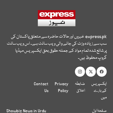
express.pk
خبروں اور حالات حاضرہ سے متعلق پاکستان کی
سب سے زیادہ وزٹ کی جانے والی ویب سائٹ ہے۔ اس ویب سائٹ
پر شائع شدہ تمام مواد کے جملہ حقوق بحق ایکسپریس میڈیا
گروپ محفوظ ہیں۔
ایکسپریس
ضابطہ
Privacy
Contact
کے بارے
اخلاق
Policy
Us
میں
صفحۂ اول
Showbiz News in Urdu