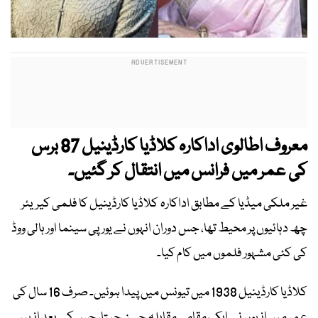
معروف اطالوی اداکارہ کلاڈیا کارڈینیل 87 برس
کی عمر میں فرانس میں انتقال کر گئیں۔
غیر ملکی میڈیا کے مطابق اداکارہ کلاڈیا کارڈینیل کا فلمی کیریئر
چھ دہائیوں پر محیط تھا، جس دوران انہوں نے یورپی سینما اور ہالی ووڈ
کی کئی مشہور فلموں میں کام کیا۔
کلاڈیا کارڈینیل 1938 میں تیونس میں پیدا ہوئیں۔ صرف 16 سال کی
عمر میں انہوں نے ایک مقامی مقابلہ حسن جیتا، جس کے بعد انہیں