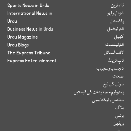
تازہ ترین
Sports News in Urdu
غزہ لہو لہو
International News in
پاکستان
Urdu
انٹر نیشنل
Business News in Urdu
کھیل
Urdu Magazine
انٹرٹینمنٹ
Urdu Blogs
لائف اسٹائل
The Express Tribune
ٹاپ ٹرینڈ
Express Entertainment
دلچسپ و عجیب
صحت
سونے کے نرخ
پیٹرولیم مصنوعات کی قیمتیں
سائنس و ٹیکنالوجی
بلاگ
بزنس
ویڈیوز