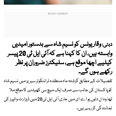
وقار یونس کو نسیم شاہ سے بدستور امیدیں
دبئی:
وابستہ ہیں، ان کا کہنا ہے کہ آئی ایل ٹی 20 پیسر
کیلیے اچھا موقع ہے، سلیکٹرز ضروران پر نظر
رکھے ہوں گے۔
تفصیلات کے مطابق گزشتہ ماہ منعقدہ ٹرائنگولر سیریز میں نسیم شاہ
کو پاکستان کی جانب سے صرف ایک میچ ہی کھیلنے کا موقع ملا
تھا،وہ ان دنوں یو اے ای میں جاری آئی ایل ٹی20 میں ڈیزارٹ وائپرز کی
نمائندگی کر رہے ہیں۔