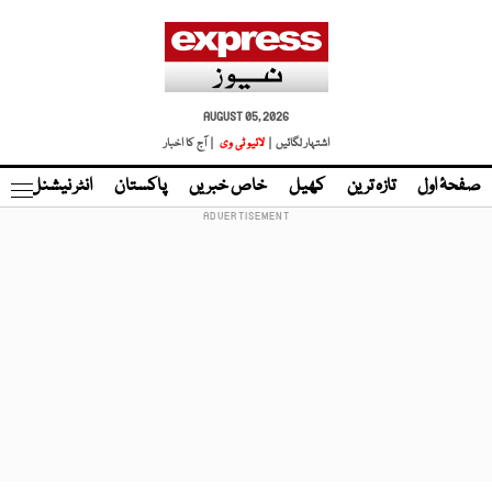
AUGUST 05, 2026
اشتہار لگائیں |
لائیو ٹی وی
| آج کا اخبار
صفحۂ اول
تازہ ترین
کھیل
خاص خبریں
پاکستان
انٹر نیشنل
ٹا