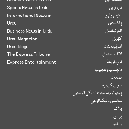
صفحۂ اول
Showbiz News in Urdu
تازہ ترین
Sports News in Urdu
غزہ لہو لہو
International News in
پاکستان
Urdu
انٹر نیشنل
Business News in Urdu
کھیل
Urdu Magazine
انٹرٹینمنٹ
Urdu Blogs
لائف اسٹائل
The Express Tribune
ٹاپ ٹرینڈ
Express Entertainment
دلچسپ و عجیب
صحت
سونے کے نرخ
پیٹرولیم مصنوعات کی قیمتیں
سائنس و ٹیکنالوجی
بلاگ
بزنس
ویڈیوز