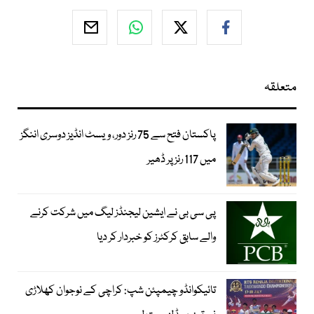
متعلقہ
پاکستان فتح سے 75 رنز دور، ویسٹ انڈیز دوسری اننگز
میں 117 رنز پر ڈھیر
پی سی بی نے ایشین لیجنڈز لیگ میں شرکت کرنے
والے سابق کرکٹرز کو خبردار کر دیا
تائیکوانڈو چیمپئن شپ: کراچی کے نوجوان کھلاڑی