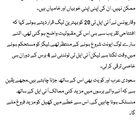
ممکن نہیں، ان کی اپنی اپنی خوبیاں اور خامیاں ہیں۔
وقار یونس نے آئی ایل ٹی 20 کو بہترین لیگ قرار دیتے ہوئے کہا کہ
افتتاحی تقریب سے ہی اس کی مقبولیت واضح ہو گئی تھی، اتنے
سارے لوگ ایونٹ شروع ہونے کے منتظر تھے،لیگز کو مستحکم ہونے
میں وقت لگتا ہے لیکن آئی ایل ٹی ٹوئنٹی نے 4 برس کے دوران ہی
خاصی ترقی کر لی۔
سعودی عرب اور کویت بھی اس کے ساتھ جڑنا چاہتے ہیں،مجھے یقین
ہے کہ آنے والے برسوں میں مزید کئی ممالک آئی ایل کے ساتھ
منسلک ہونا چاہیں گے، اس سے خطے میں کھیل کو مزید فروغ ملے
گا۔