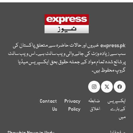
express.pk
خبروں اور حالات حاضرہ سے متعلق پاکستان کی
سب سے زیادہ وزٹ کی جانے والی ویب سائٹ ہے۔ اس ویب سائٹ
پر شائع شدہ تمام مواد کے جملہ حقوق بحق ایکسپریس میڈیا
گروپ محفوظ ہیں۔
ایکسپریس
ضابطہ
Privacy
Contact
کے بارے
اخلاق
Policy
Us
میں