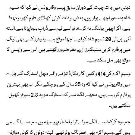
دبئی میں بات چیت کے دوران سابق پیسر وقار یونس نے کہا کہ نسیم
شاہ بدستور اچھے بولر ہیں، بعض اوقات کوئی کھلاڑی فارم کھو بیٹھتا
ہے ، اگر اچھی بولنگ نہ کرے تو اسے ٹیم سے ڈراپ ہونا پڑتا ہے،البتہ
آئی ایل ٹی 20 نسیم شاہ کیلیے اچھا موقع ہے۔ پلیئرز کسی بھی لیگ
میں پرفارم کریں سلیکٹرز ان پر نظر ضرور رکھتے ہیں،اس سے واپسی کا
موقع بھی مل سکتا ہے۔
وسیم اکرم کی414 وکٹوں کا ریکارڈ توڑنے والے مچل اسٹارک کے بارے
میں وقار یونس نے کہا کہ وہ 35 سال کے ہو چکے مگر اب بھی بہترین
پرفارم کر رہے ہیں، مجھے لگتا ہے کہ اسٹارک مزید 2،3 سیزنز کھیل
سکتے ہیں۔
جب وہ کرکٹ سے الگ ہوئے تو لیفٹ آرم پیسرز میں سب سے آگے ہی
ہوں گے، وسیم اکرم بھی خطرناک بولر تھے،البتہ دونوں کا کوئی موازنہ