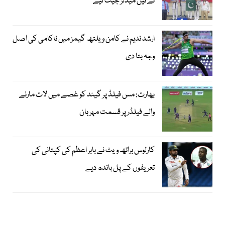
نے تین میڈلز جیت لیے
ارشد ندیم نے کامن ویلتھ گیمز میں ناکامی کی اصل
وجہ بتا دی
بھارت: مس فیلڈ پر گیند کو غصے میں لات مارنے
والے فیلڈر پر قسمت مہربان
کارلوس براتھ ویٹ نے بابر اعظم کی کپتانی کی
تعریفوں کے پل باندھ دیے