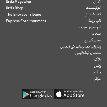
کھیل
Urdu Magazine
انٹرٹینمنٹ
Urdu Blogs
لائف اسٹائل
The Express Tribune
ٹاپ ٹرینڈ
Express Entertainment
دلچسپ و عجیب
صحت
سونے کے نرخ
پیٹرولیم مصنوعات کی قیمتیں
سائنس و ٹیکنالوجی
بلاگ
بزنس
ویڈیوز
جرائم