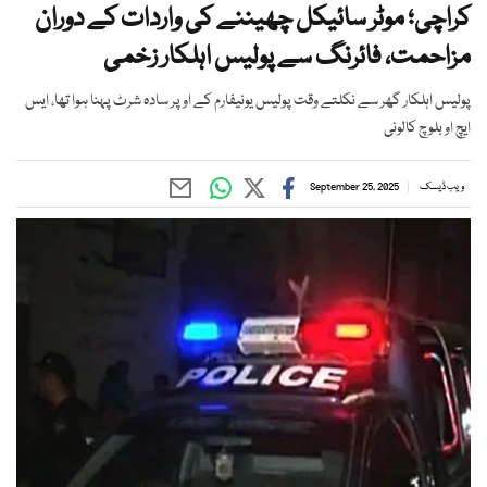
کراچی؛ موٹر سائیکل چھیننے کی واردات کے دوران
مزاحمت، فائرنگ سے پولیس اہلکار زخمی
پولیس اہلکار گھر سے نکلتے وقت پولیس یونیفارم کے اوپر سادہ شرٹ پہنا ہوا تھا، ایس
ایچ او بلوچ کالونی
ویب ڈیسک
September 25, 2025