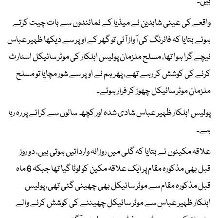
ہیں۔
واقعے کی عینی شاہدین نے میڈیا کے نمائندوں سے بات چیت کرتے
ہوئے بتایا کہ فائرنگ کی آواز آئی تو گھر کے اوپر سے دیکھا ظہیر عباس
نیچے گرا ہوا تھا، مسلح ملزمان پولیس اہلکار کی موٹر سائیکل اسٹارٹ
کرنے کی کوشش کر رہے تھے، پھر ہم نے اوپر سے شور مچایا تو مسلح
ملزمان موٹر سائیکل چھوڑ کر فرار ہوئے۔
پولیس اہلکار ظہیر عباس شادی شدہ اور کچھ سالوں سے کرائے پر رہ رہا
ہے۔
علاقہ مکینوں نے بتایا کہ گلی میں روزانہ وارداتیں ہوتی ہیں، دو روز
قبل بھی مذکورہ مقام پر ایک علاقہ مکین کو لوٹا گیا تھا جبکہ 6 ماہ
قبل مذکورہ مقام سے موٹر سائیکل بھی چھینی گئی تھی، پولیس
اہلکار ظہیر عباس سے موٹر سائیکل چھیننے کی کوشش کرنے والے