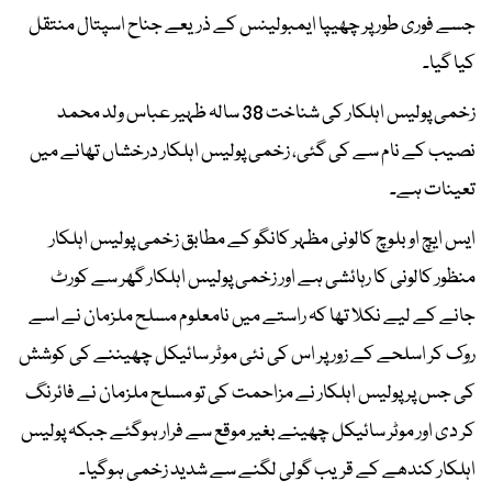
جسے فوری طور پر چھیپا ایمبولینس کے ذریعے جناح اسپتال منتقل
کیا گیا۔
زخمی پولیس اہلکار کی شناخت 38 سالہ ظہیر عباس ولد محمد
نصیب کے نام سے کی گئی، زخمی پولیس اہلکار درخشاں تھانے میں
تعینات ہے۔
ایس ایچ او بلوچ کالونی مظہر کانگو کے مطابق زخمی پولیس اہلکار
منظور کالونی کا رہائشی ہے اور زخمی پولیس اہلکار گھر سے کورٹ
جانے کے لیے نکلا تھا کہ راستے میں نامعلوم مسلح ملزمان نے اسے
روک کر اسلحے کے زور پر اس کی نئی موٹر سائیکل چھیننے کی کوشش
کی جس پر پولیس اہلکار نے مزاحمت کی تو مسلح ملزمان نے فائرنگ
کر دی اور موٹر سائیکل چھینے بغیر موقع سے فرار ہوگئے جبکہ پولیس
اہلکار کندھے کے قریب گولی لگنے سے شدید زخمی ہوگیا۔