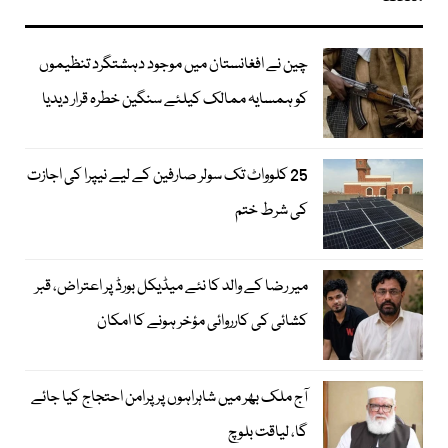
چین نے افغانستان میں موجود دہشتگرد تنظیموں
کو ہمسایہ ممالک کیلئے سنگین خطرہ قرار دیدیا
25 کلوواٹ تک سولر صارفین کے لیے نیپرا کی اجازت
کی شرط ختم
میر رضا کے والد کا نئے میڈیکل بورڈ پر اعتراض، قبر
کشائی کی کارروائی مؤخر ہونے کا امکان
آج ملک بھر میں شاہراہوں پر پرامن احتجاج کیا جائے
گا، لیاقت بلوچ