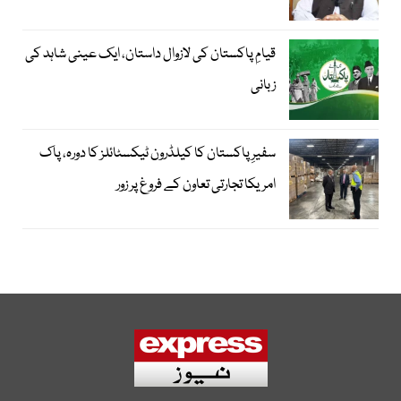
قیامِ پاکستان کی لازوال داستان، ایک عینی شاہد کی
زبانی
سفیرِ پاکستان کا کیلڈرون ٹیکسٹائلز کا دورہ، پاک
امریکا تجارتی تعاون کے فروغ پر زور