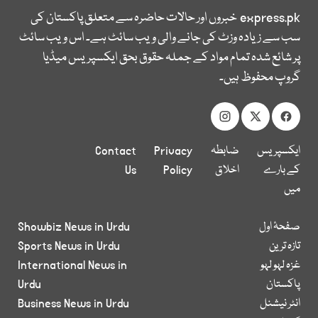
express.pk
خبروں اور حالات حاضرہ سے متعلق پاکستان کی
سب سے زیادہ وزٹ کی جانے والی ویب سائٹ ہے۔ اس ویب سائٹ
پر شائع شدہ تمام مواد کے جملہ حقوق بحق ایکسپریس میڈیا
گروپ محفوظ ہیں۔
ایکسپریس
ضابطہ
Privacy
Contact
کے بارے
اخلاق
Policy
Us
میں
صفحۂ اول
Showbiz News in Urdu
تازہ ترین
Sports News in Urdu
غزہ لہو لہو
International News in
پاکستان
Urdu
انٹر نیشنل
Business News in Urdu