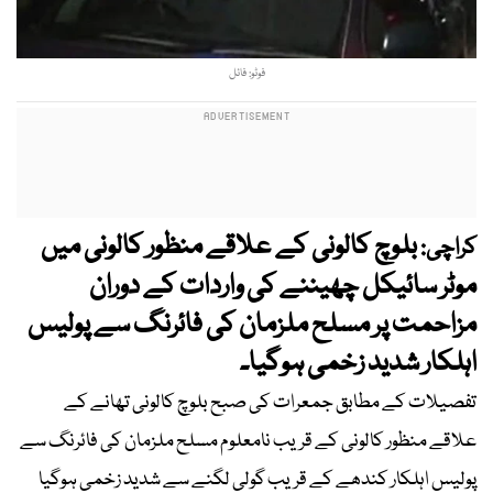
فوٹو: فائل
بلوچ کالونی کے علاقے منظور کالونی میں
کراچی:
موٹر سائیکل چھیننے کی واردات کے دوران
مزاحمت پر مسلح ملزمان کی فائرنگ سے پولیس
اہلکار شدید زخمی ہوگیا۔
تفصیلات کے مطابق جمعرات کی صبح بلوچ کالونی تھانے کے
علاقے منظور کالونی کے قریب نامعلوم مسلح ملزمان کی فائرنگ سے
پولیس اہلکار کندھے کے قریب گولی لگنے سے شدید زخمی ہوگیا