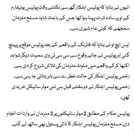
انہوں نے بتایا کہ پولیس اہلکار گھر سے نکلتے وقت پولیس یونیفارم
کے اوپر سادہ شرٹ پہنا ہوا تھا جس کے باعث شاید مسلح ملزمان
سمجھے کہ کوئی عام شہری ہے۔
ایس ایچ او نے بتایا کہ فائرنگ کے واقعے کے بعد پولیس موقع پر پہنچ
گئی اور پولیس نے جائے وقوع سے سی سی ٹی وی سمیت دیگر شواہد
اکٹھا کرکے واقعے میں ملوث ملزمان کی تلاش شروع کر دی ہے،
زخمی پولیس اہلکار کی حالت خطرے سے باہر بتائی جا رہی ہے۔
زخمی پولیس اہلکار نے دو ہفتے قبل ہی نئی موٹر سائیکل خریدی
تھی۔
پولیس حکام کے مطابق 2 موٹر سائیکلوں پر 3 ملزمان نے واردات انجام
دی، مسلح ملزمان پولیس اہلکار کا ذاتی پستول بھی ساتھ لے گئے