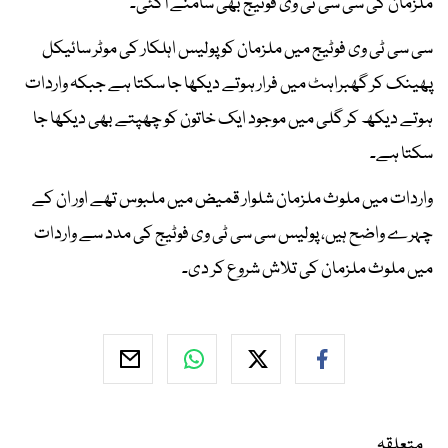
ملزمان کی سی سی ٹی وی فوٹیج بھی سامنے آگئی۔
سی سی ٹی وی فوٹیج میں ملزمان کو پولیس اہلکار کی موٹر سائیکل
پھینک کر گھبراہٹ میں فرار ہوتے دیکھا جا سکتا ہے جبکہ واردات
ہوتے دیکھ کر گلی میں موجود ایک خاتون کو چھپتے بھی دیکھا جا
سکتا ہے۔
واردات میں ملوث ملزمان شلوار قمیض میں ملبوس تھے اور ان کے
چہرے واضح ہیں، پولیس سی سی ٹی وی فوٹیج کی مدد سے واردات
میں ملوث ملزمان کی تلاش شروع کر دی۔
متعلقہ