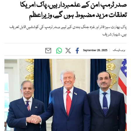
صدر ٹرمپ امن کے علمبردار ہیں، پاک امریکا
تعلقات مزید مضبوط ہوں گے، وزیراعظم
پاک بھارت سیز فائر اور غزہ جنگ بندی کے لیے صدر ٹرمپ کی کوششیں قابل تعریف
ہیں، شہباز شریف
ویب ڈیسک
September 26, 2025