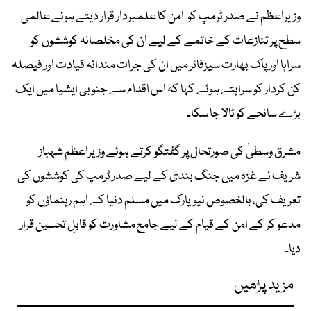
وزیراعظم نے صدر ٹرمپ کو امن کا علمبردار قرار دیتے ہوئے عالمی
سطح پر تنازعات کے خاتمے کے لیے ان کی مخلصانہ کوششوں کو
سراہا اور پاک بھارت سیزفائر میں ان کی جرات مندانہ قیادت اور فیصلہ
کن کردار کو سراہتے ہوئے کہا کہ اس اقدام سے جنوبی ایشیا میں ایک
بڑے سانحے کو ٹالا جا سکا۔
مشرق وسطیٰ کی صورتحال پر گفتگو کرتے ہوئے وزیراعظم شہباز
شریف نے غزہ میں جنگ بندی کے لیے صدر ٹرمپ کی کوششوں کی
تعریف کی، بالخصوص نیویارک میں مسلم دنیا کے اہم رہنماؤں کو
مدعو کر کے امن کے قیام کے لیے جامع مشاورت کو قابلِ تحسین قرار
دیا۔
مزید پڑھیں