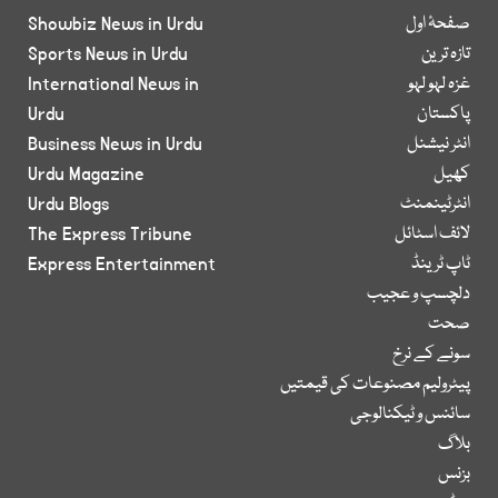
صفحۂ اول
Showbiz News in Urdu
تازہ ترین
Sports News in Urdu
غزہ لہو لہو
International News in
پاکستان
Urdu
انٹر نیشنل
Business News in Urdu
کھیل
Urdu Magazine
انٹرٹینمنٹ
Urdu Blogs
لائف اسٹائل
The Express Tribune
ٹاپ ٹرینڈ
Express Entertainment
دلچسپ و عجیب
صحت
سونے کے نرخ
پیٹرولیم مصنوعات کی قیمتیں
سائنس و ٹیکنالوجی
بلاگ
بزنس