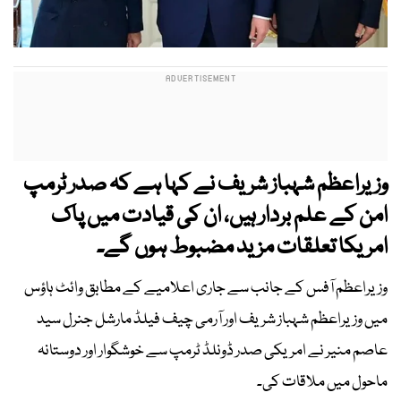
وزیراعظم شہباز شریف نے کہا ہے کہ صدر ٹرمپ
امن کے علم بردار ہیں، ان کی قیادت میں پاک
امریکا تعلقات مزید مضبوط ہوں گے۔
وزیراعظم آفس کے جانب سے جاری اعلامیے کے مطابق وائٹ ہاؤس
میں وزیراعظم شہباز شریف اور آرمی چیف فیلڈ مارشل جنرل سید
عاصم منیر نے امریکی صدر ڈونلڈ ٹرمپ سے خوشگوار اور دوستانہ
ماحول میں ملاقات کی۔