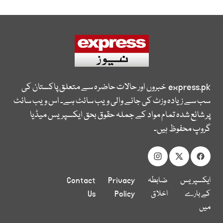
express.pk
خبروں اور حالات حاضرہ سے متعلق پاکستان کی
سب سے زیادہ وزٹ کی جانے والی ویب سائٹ ہے۔ اس ویب سائٹ
پر شائع شدہ تمام مواد کے جملہ حقوق بحق ایکسپریس میڈیا
گروپ محفوظ ہیں۔
ایکسپریس
ضابطہ
Privacy
Contact
کے بارے
اخلاق
Policy
Us
میں