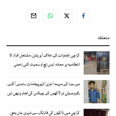
متعلقہ
کراچی: تجاوزات کے خلاف آپریشن، مشتعل افراد کا
انتظامیہ پر حملہ، ایس ایچ او سمیت کئی زخمی
میر رضا کے مبینہ آخری آڈیو پیغامات سامنے آگئے،
رقم وصولی اور لاکھوں کے چیکس کی تجاویز بھی دیں
کراچی میں ڈاکوؤں کی فائرنگ سے شہری جاں بحق،