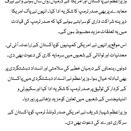
وزیراعظم نے پاکستان اور امریکا کے درمیان رواں سال ہونے والے ٹیرف
معاہدے پر بھی صدر ٹرمپ کا شکریہ ادا کیا۔ انہوں نے پاک امریکا
دیرینہ شراکت داری کو سراہتے ہوئے کہا کہ صدر ٹرمپ کی قیادت
میں یہ تعلقات مزید مضبوط ہوں گے۔
اس موقع پر انہوں نے امریکی کمپنیوں کو پاکستان کے زراعت، آئی ٹی،
معدنیات اور توانائی کے شعبوں میں سرمایہ کاری کی دعوت بھی دی۔
دونوں رہنماؤں کے درمیان خطے کی سلامتی اور انسداد دہشتگردی پر
بھی تبادلہ خیال ہوا۔ وزیراعظم نے انسداد دہشتگردی میں پاکستان
کے کردار کی توثیق پر صدر ٹرمپ کا شکریہ ادا کیا اور سکیورٹی و
انٹیلیجنس کے شعبوں میں تعاون کو مزید بڑھانے پر زور دیا۔
وزیراعظم شہباز شریف نے امریکی صدر ڈونلڈ ٹرمپ کو پاکستان کے
سرکاری دورے کی دعوت بھی دی۔