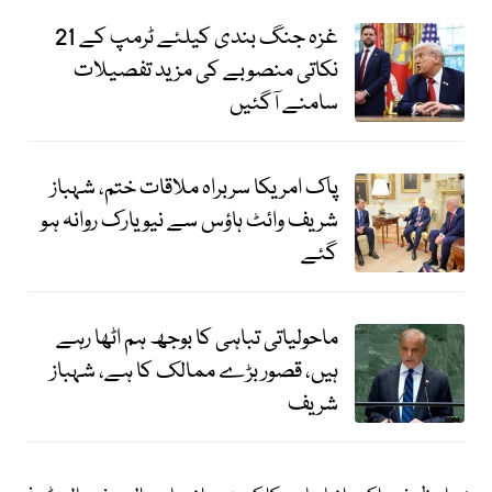
غزہ جنگ بندی کیلئے ٹرمپ کے 21
نکاتی منصوبے کی مزید تفصیلات
سامنے آگئیں
پاک امریکا سربراہ ملاقات ختم، شہباز
شریف وائٹ ہاؤس سے نیویارک روانہ ہو
گئے
ماحولیاتی تباہی کا بوجھ ہم اٹھا رہے
ہیں، قصور بڑے ممالک کا ہے، شہباز
شریف