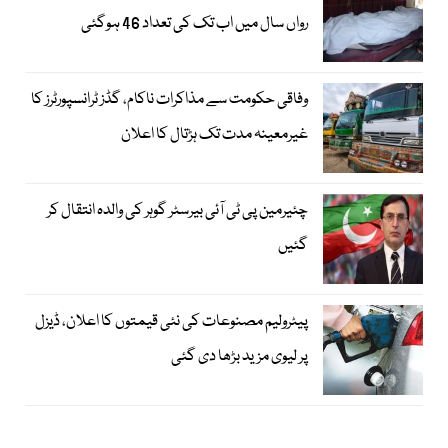
رواں سال میں اب تک کی تعداد 46 ہوگئی
وفاقی حکومت سے مذاکرات ناکام، گڈز ٹرانسپورٹرز کا
غیرمعینہ مدت تک ہڑتال کا اعلان
چئیرمین پی ٹی آئی بیرسٹر گوہر کی والدہ انتقال کر
گئیں
پیٹرولیم مصنوعات کی نئی قیمتوں کا اعلان، ڈیزل
پر لیوی مزید بڑھا دی گئی