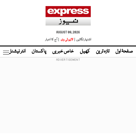
AUGUST 08, 2026
اشتہار لگائیں |
لائیو ٹی وی
| آج کا اخبار
صفحۂ اول
تازہ ترین
کھیل
خاص خبریں
پاکستان
انٹر نیشنل
ٹا