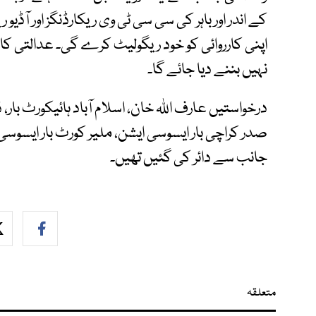
کے اندر اور باہر کی سی سی ٹی وی ریکارڈنگز اور آڈی
اپنی کارروائی کو خود ریگولیٹ کرے گی۔ عدالتی ک
نہیں بننے دیا جائے گا۔
درخواستیں عارف اللہ خان، اسلام آباد ہائیکورٹ بار، ڈا
صدر کراچی بار ایسوسی ایشن، ملیر کورٹ بار ایسوس
جانب سے دائر کی گئیں تھیں۔
متعلقہ