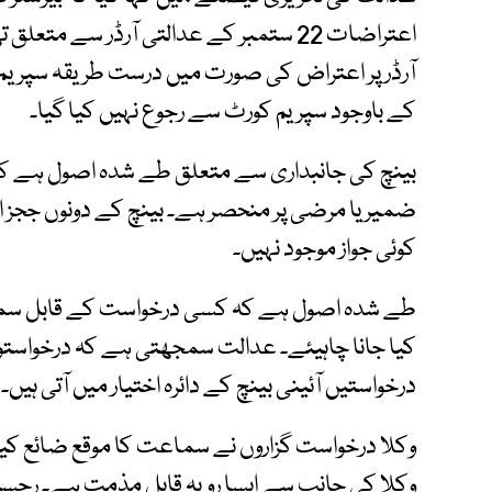
اعتراضات 22 ستمبر کے عدالتی آرڈر سے متع
آرڈر پر اعتراض کی صورت میں درست طریقہ سپریم ک
کے باوجود سپریم کورٹ سے رجوع نہیں کیا گیا۔
بینچ کی جانبداری سے متعلق طے شدہ اصول ہے کہ یہ 
ضمیر یا مرضی پر منحصر ہے۔ بینچ کے دونوں ججز ا
کوئی جواز موجود نہیں۔
طے شدہ اصول ہے کہ کسی درخواست کے قابل سماع
کیا جانا چاہیئے۔ عدالت سمجھتی ہے کہ درخواستوں
درخواستیں آئینی بینچ کے دائرہ اختیار میں آتی ہیں۔
وکلا درخواست گزاروں نے سماعت کا موقع ضائع کیا ا
وکلا کی جانب سے ایسا رویہ قابل مذمت ہے۔ رجسٹ