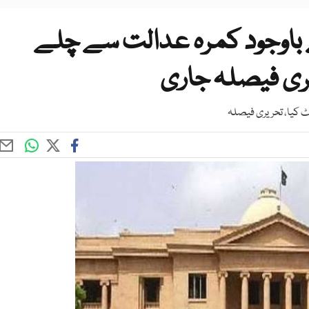
باوجود کمرہ عدالت سے چلے
یری فیصلہ جاری
وٹ کیا، تحریری فیصلہ