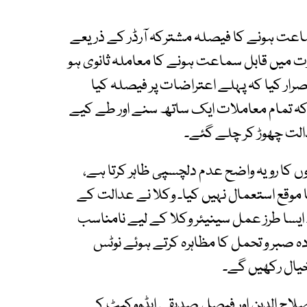
سماعت ہونے کا فیصلہ مشترکہ آرڈر کے ذریعے
 میں قابل سماعت ہونے کا معاملہ ثانوی ہو
رار کیا کہ پہلے اعتراضات پر فیصلہ کیا
ا کہ تمام معاملات ایک ساتھ سنے اور طے کیے
الت چھوڑ کر چلے گئے۔
ں کا رویہ واضح عدم دلچسپی ظاہر کرتا ہے،
موقع استعمال نہیں کیا۔ وکلا نے عدالت کے
 ایسا طرز عمل سینیئر وکلا کے لیے نامناسب
دہ صبر و تحمل کا مظاہرہ کرتے ہوئے نوٹس
 خیال رکھیں گے۔
صلاح الدین اور فیصل صدیقی ایڈووکیٹ کے