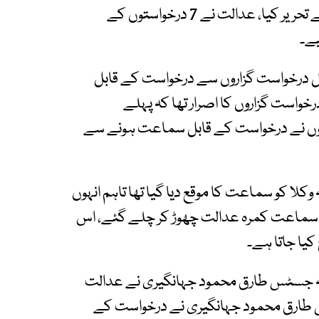
فیصلہ آئینی بینچ کے سربراہ جسٹس کے کے آغا نے تحریر کیا، عدالت نے 7 درخواستوں کے
ے۔
ل درخواست گزاروں سے درخواست کے قابل
است گزاروں کا اصرار تھا کہ پہلے
اروں نے درخواست کے قابل سماعت ہونے سے
ا کو سماعت کا موقع دیا گیا تھا تاہم انہوں
ان سماعت کمرہ عدالت چھوڑ کر چلے گئے، اس
کیا جاتا ہے۔
 جسٹس طارق محمود جہانگیری نے عدالت
س طارق محمود جہانگیری نے درخواست کے