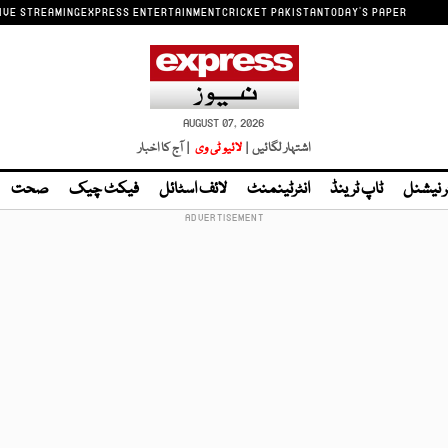
IVE STREAMING
EXPRESS ENTERTAINMENT
CRICKET PAKISTAN
TODAY'S PAPER
AUGUST 07, 2026
اشتہار لگائیں |
لائیو ٹی وی
| آج کا اخبار
ر نیشنل
ٹاپ ٹرینڈ
انٹرٹینمنٹ
لائف اسٹائل
فیکٹ چیک
صحت