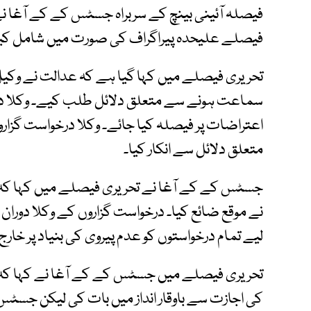
فیصلے علیحدہ پیراگراف کی صورت میں شامل کی
تحریری فیصلے میں کہا گیا ہے کہ عدالت نے وکی
سماعت ہونے سے متعلق دلائل طلب کیے۔ وکلا درخو
اعتراضات پر فیصلہ کیا جائے۔ وکلا درخواست گز
متعلق دلائل سے انکار کیا۔
جسٹس کے کے آغا نے تحریری فیصلے میں کہا کہ وکل
نے موقع ضائع کیا۔ درخواست گزاروں کے وکلا دور
لیے تمام درخواستوں کو عدم پیروی کی بنیاد پر خارج 
تحریری فیصلے میں جسٹس کے کے آغا نے کہا کہ
کی اجازت سے باوقار انداز میں بات کی لیکن جسٹ