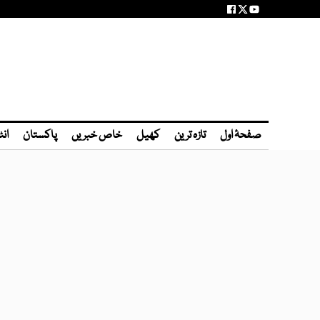
صفحۂ اول
تازہ ترین
کھیل
خاص خبریں
پاکستان
انٹ