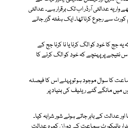
لق تھے وار یہ عدالتی آرڈر اب تک برقرار ہے۔ عدالتی
ورٹ سے رجوع کرنا تھا۔ ایک ہفتہ گزر جانے
جج کا خود کو الگ کرنا یا نا کرنا جج کے
س نتیجے پر پہنچے کہ خود کو الگ کرنے کا
ت کا سوال موجود ہو تو پہلے اس کا فیصلہ
 میں مانگے گئے ریلیف کی بنیاد پر
ور عدالت کے باہر جاتے ہوئے شور شرابہ کیا۔
رار ہائیکورٹ سماعت کے دوران کمرہ عدالت