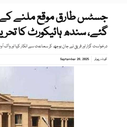
جسٹس طارق موقع ملنے کے 
گئے، سندھ ہائیکورٹ کا تحر
درخواست گزار اور فریق نے جان بوجھ کر سماعت سے انکار کیا اور واک آ
کورٹ رپورٹر
September 26, 2025