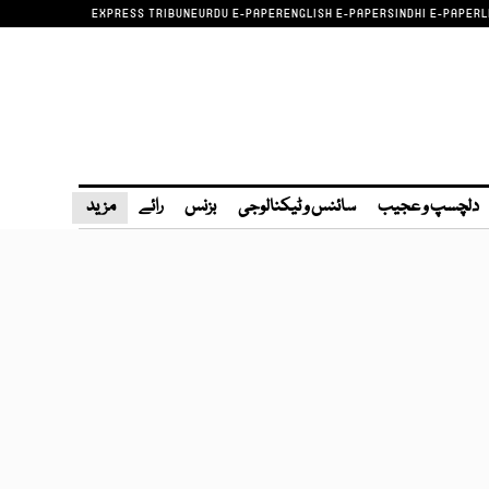
EXPRESS TRIBUNE
URDU E-PAPER
ENGLISH E-PAPER
SINDHI E-PAPER
L
دلچسپ و عجیب
سائنس و ٹیکنالوجی
بزنس
رائے
مزید