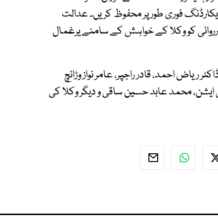
و ریکارڈنگ فوری طور پر محفوظ کریں۔ عدالت
ارروائی کو وکلا کے خواہش کے سامنے یرغمال
کٹر ریاض احمد، قادر راجپر، عامر نواز وڑائچ
ی ایشن، محمد عابد حسین ساقی و دیگر وکلا کی