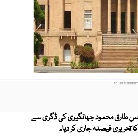
سٹس طارق محمود جہانگیری کی ڈگری سے
 تحریری فیصلہ جاری کر دیا۔