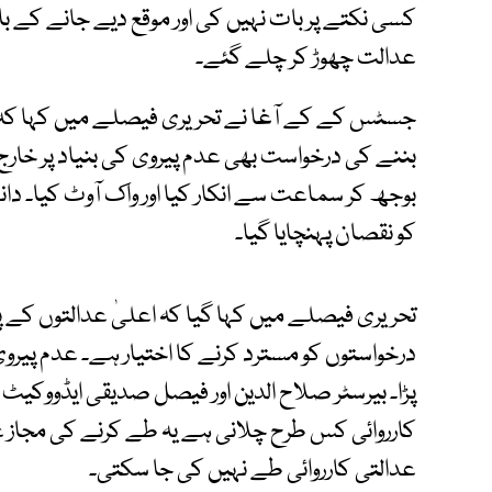
کسی نکتے پر بات نہیں کی اور موقع دیے جانے کے
عدالت چھوڑ کر چلے گئے۔
جسٹس کے کے آغا نے تحریری فیصلے میں کہا ک
بننے کی درخواست بھی عدم پیروی کی بنیاد پر خارج 
بوجھ کر سماعت سے انکار کیا اور واک آوٹ کیا۔ دان
کو نقصان پہنچایا گیا۔
تحریری فیصلے میں کہا گیا کہ اعلیٰ عدالتوں کے
درخواستوں کو مسترد کرنے کا اختیار ہے۔ عدم پیروی 
پڑا۔ بیرسٹر صلاح الدین اور فیصل صدیقی ایڈووکیٹ 
کارروائی کس طرح چلانی ہے یہ طے کرنے کی مجاز
عدالتی کارروائی طے نہیں کی جا سکتی۔