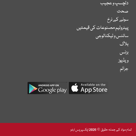
دلچسپ و عجیب
صحت
سونے کے نرخ
پیٹرولیم مصنوعات کی قیمتیں
سائنس و ٹیکنالوجی
بلاگ
بزنس
ویڈیوز
جرائم
تمام مواد کے جملہ حقوق © 2026 ایکسپریس اردو