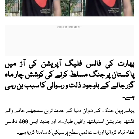
بھارت کی فالس فلیگ آپریشن کی آڑ میں
پاکستان پر جنگ مسلط کرنے کی کوشش چار ماہ
گزر جانے کے باوجود ذلت و رسوائی کا سبب بن رہی
ہے۔
پہلے پہل جنگ کے دوران دنیا کے جدید ترین سمجھے جانے والے
ففتھ جنریشن اسٹیلتھ رافیل طیارے اور جدید ایس 400 دفاعی
نظام تباہ کروالیا اور اب عالمی سطح پر سبکی کا سامنا کررہا ہے۔