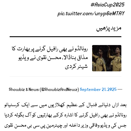
#AsiaCup2025
pic.twitter.com/unyp6eMTAY
مزید پڑھیں
رونالڈو نے بھی رافیل گرنے پر بھارت کا
مذاق بناڈالا، محسن نقوی نے ویڈیو
شیئر کردی
September 21, 2025
— Showbiz & News (@ShowbizAndNewz)
بعد ازاں دنیائے فٹبال کے عظیم کھلاڑیوں میں سے ایک کرسٹیانو
رونالڈو نے بھی رافیل گرنے کا اشارہ کرکے بھارتیوں کو آگ بگولہ کردیا
جس کی ویڈیو وفاقی وزیر داخلہ اور چیئرمین پی سی بی محسن نقوی