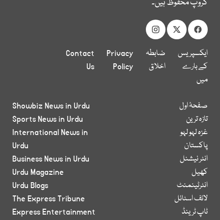
گروپ محفوظ ہیں۔
ایکسپریس
ضابطہ
Privacy
Contact
کے بارے
اخلاق
Policy
Us
میں
صفحۂ اول
Showbiz News in Urdu
تازہ ترین
Sports News in Urdu
غزہ لہو لہو
International News in
پاکستان
Urdu
انٹر نیشنل
Business News in Urdu
کھیل
Urdu Magazine
انٹرٹینمنٹ
Urdu Blogs
لائف اسٹائل
The Express Tribune
ٹاپ ٹرینڈ
Express Entertainment