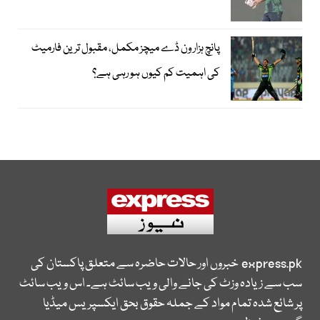
پانچ ہزار ون ڈے میچز مکمل، مقبول ترین فارمیٹ
کی اہمیت کم کیوں ہو رہی ہے؟
express.pk
خبروں اور حالات حاضرہ سے متعلق پاکستان کی
سب سے زیادہ وزٹ کی جانے والی ویب سائٹ ہے۔ اس ویب سائٹ
پر شائع شدہ تمام مواد کے جملہ حقوق بحق ایکسپریس میڈیا