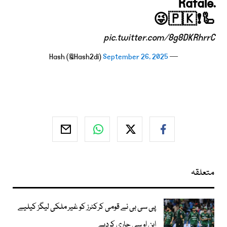
Rafale.
😜🇵🇰❗️🦾
pic.twitter.com/8g8DKRhrrC
September 26, 2025
— Hash (@Hash2di)
متعلقہ
پی سی بی نے قومی کرکٹرز کو غیر ملکی لیگز کیلیے
این او سی جاری کردیے