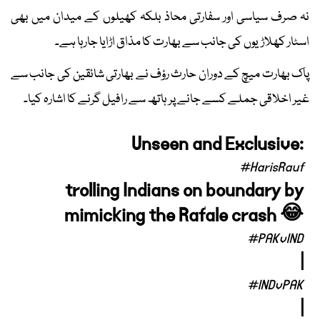
نہ صرف سیاسی اور سفارتی محاذ بلکہ کھیلوں کے میدان میں بھی
اسٹار کھلاڑیوں کی جانب سے بھارت کا مذاق اڑایا جارہا ہے۔
پاک بھارت میچ کے دوران حارث رؤف نے بھارتی شائقین کی جانب سے
غیر اخلاقی جملے کسے جانے پر ہاتھ سے رافیل گرنے کا اشارہ کیا۔
Unseen and Exclusive:
#HarisRauf
trolling Indians on boundary by
mimicking the Rafale crash 😂
#PAKvIND
|
#INDvPAK
|