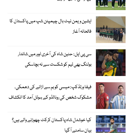
ایشین ویمن نیٹ بال چیمپئن شپ میں پاکستان کا
فاتحانہ آغاز
سی پی ایل: حنین شاہ کی آخری اوور میں شاندار
بولنگ بھی ٹیم کو شکست سے نہ بچاسکی
فیفا ورلڈکپ: میسی کو بم سے اڑانے کی دھمکی،
مشکوک شخص کی رونالڈو کے ہوٹل آمد کا انکشاف
کیا خوشدل شاہ پاکستان کرکٹ چھوڑنے والے ہیں؟
بیان سامنے آگیا