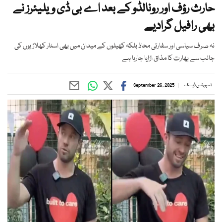
حارث رؤف اور رونالڈو کے بعد اے بی ڈی ویلیئرز نے
بھی رافیل گرادیے
نہ صرف سیاسی اور سفارتی محاذ بلکہ کھیلوں کے میدان میں بھی اسٹار کھلاڑیوں کی
جانب سے بھارت کا مذاق اڑایا جارہا ہے
اسپورٹس ڈیسک
September 26, 2025