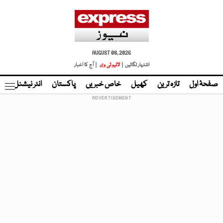
AUGUST 08, 2026
اشتہار لگائیں |
لائیو ٹی وی
| آج کا اخبار
صفحۂ اول
تازہ ترین
کھیل
خاص خبریں
پاکستان
انٹر نیشنل
ٹا