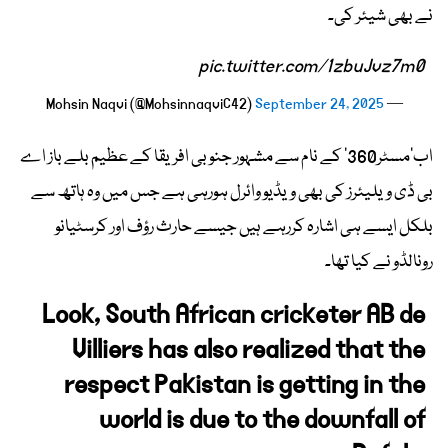
نے بھی شیئر کی۔
pic.twitter.com/1zbuJvz7m0
September 24, 2025
— Mohsin Naqvi (@MohsinnaqviC42)
اب’مسٹر360’ کے نام سے مشہور جنوبی افریقا کے عظیم بلے باز اے
بی ڈی ویلیئرز کی بھی ویڈیو وائرل ہورہی ہے جس میں وہ ہاتھ سے
بلکل ایسے ہی اشارہ کررہے ہیں جیسے حارث رؤف اور کرسٹیانو
رونالڈو نے کیا تھا۔
Look, South African cricketer AB de
Villiers has also realized that the
respect Pakistan is getting in the
world is due to the downfall of