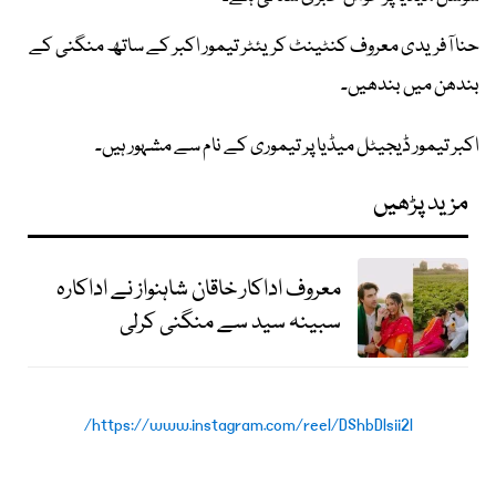
حنا آفریدی معروف کنٹینٹ کریئٹر تیمور اکبر کے ساتھ منگنی کے
بندھن میں بندھیں۔
اکبر تیمور ڈیجیٹل میڈیا پر تیموری کے نام سے مشہور ہیں۔
مزید پڑھیں
معروف اداکار خاقان شاہنواز نے اداکارہ
سبینہ سید سے منگنی کرلی
https://www.instagram.com/reel/DShbDlsii2l/