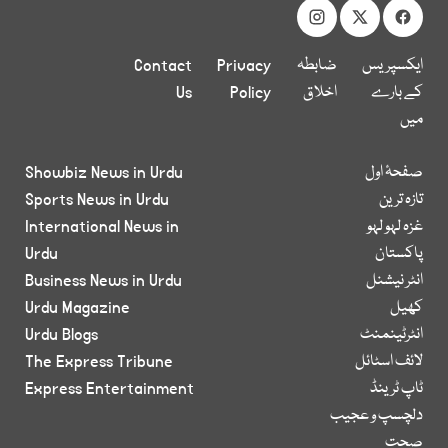
ایکسپریس
ضابطہ
Privacy
Contact
کے بارے
اخلاق
Policy
Us
میں
صفحۂ اول
Showbiz News in Urdu
تازہ ترین
Sports News in Urdu
غزہ لہو لہو
International News in
پاکستان
Urdu
انٹر نیشنل
Business News in Urdu
کھیل
Urdu Magazine
انٹرٹینمنٹ
Urdu Blogs
لائف اسٹائل
The Express Tribune
ٹاپ ٹرینڈ
Express Entertainment
دلچسپ و عجیب
صحت