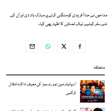
مداحوں نے حنا آفریدی کو منگنی کرنے پر مبارک باد دی اور اُن کے
نئے سفر کیلیے نیک تمناؤں کا اظہار بھی کیا۔
متعلقہ
’اسپائیڈر مین: نو وے ہوم‘ کی معروف اداکارہ انتقال
کرگئیں