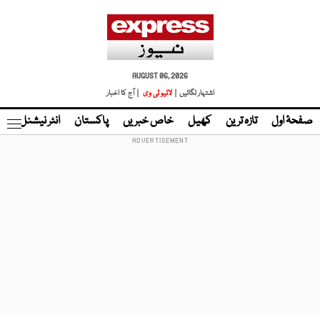
AUGUST 06, 2026
اشتہار لگائیں |
لائیو ٹی وی
| آج کا اخبار
صفحۂ اول
تازہ ترین
کھیل
خاص خبریں
پاکستان
انٹر نیشنل
ٹا