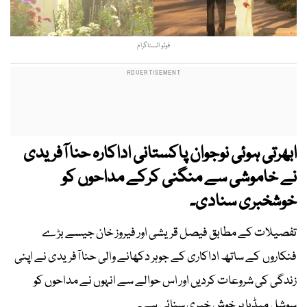
فوٹو انسٹاگرام
ابھرتی ہوئی نوجوان پاکستانی اداکارہ حنا آفریدی
نے خاموشی سے منگنی کرکے مداحوں کو
خوشخبری سنادی۔
تفصیلات کے مطابق فیصل قریشی اور فیروز خان جیسے بڑے
فنکاروں کے ساتھ اداکاری کے جوہر دکھانے والی حنا آفریدی نے اپنی
زندگی کی شروعات کردیں اور اس حوالے سے انہوں نے مداحوں کو
سوشل میڈیا پر خوش خبری سنائی ہے۔