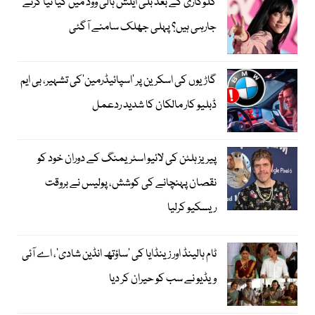
گلوکاری کے بعد بلی ایلش ہالی ووڈ میں کیا نیا کرنے
جارہی ہیں؟ پہلی جھلک سامنے آگئی
گاڑیوں کی اسکرین پر ’اسپائیڈرمین‘کی تشہیر، بی ایم
ڈبلیو کار مالکان کا شدید ردعمل
پیریز ہلٹن کی لائیو اسٹریمنگ کے دوران خود کو
نقصان پہنچانے کی کوشش، پولیس نے بروقت
ریسکیو کرلیا
ٹام ہالینڈ اور زینڈایا کی ’ساؤتھ انڈین شادی‘، اے آئی
ویڈیو نے سب کو حیران کر دیا