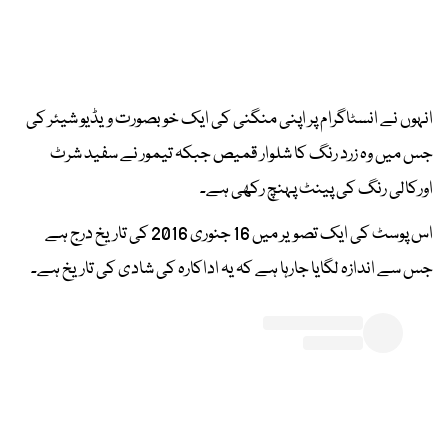
انہوں نے انسٹاگرام پر اپنی منگنی کی ایک خوبصورت ویڈیو شیئر کی
جس میں وہ زرد رنگ کا شلوار قمیص جبکہ تیمور نے سفید شرٹ
اورکالی رنگ کی پینٹ پہنچ رکھی ہے۔
اس پوسٹ کی ایک تصویر میں 16 جنوری 2016 کی تاریخ درج ہے
جس سے اندازہ لگایا جارہا ہے کہ یہ اداکارہ کی شادی کی تاریخ ہے۔