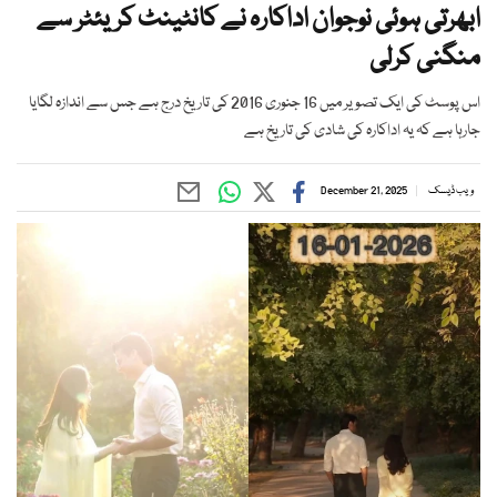
ابھرتی ہوئی نوجوان اداکارہ نے کانٹینٹ کریئٹر سے
منگنی کرلی
اس پوسٹ کی ایک تصویر میں 16 جنوری 2016 کی تاریخ درج ہے جس سے اندازہ لگایا
جارہا ہے کہ یہ اداکارہ کی شادی کی تاریخ ہے
ویب ڈیسک
December 21, 2025