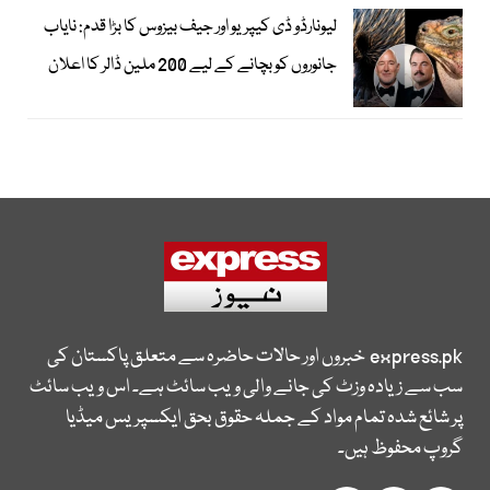
لیونارڈو ڈی کیپریو اور جیف بیزوس کا بڑا قدم: نایاب
جانوروں کو بچانے کے لیے 200 ملین ڈالر کا اعلان
express.pk
خبروں اور حالات حاضرہ سے متعلق پاکستان کی
سب سے زیادہ وزٹ کی جانے والی ویب سائٹ ہے۔ اس ویب سائٹ
پر شائع شدہ تمام مواد کے جملہ حقوق بحق ایکسپریس میڈیا
گروپ محفوظ ہیں۔