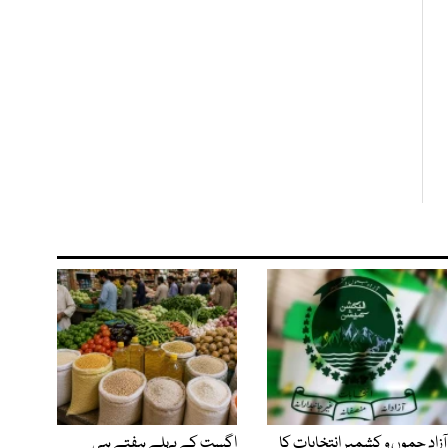
آزاد جموں و کشمیر انتخابات کا
اگست کے پہلے ہفتے ہی