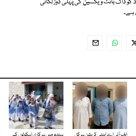
راد کو ڈاگ بائٹ ویکسین کی پہلی ڈوز لگائی
 ہے۔
ایف آئی اے اینٹی کرپشن سرکل
سندھ میں سرکاری اسکولوں کے