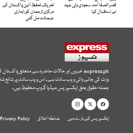
قصر الصفا آمد، سعودی ولی عہد
تحریک تحفظ آئین پاکستان کے
نے استقبال کیا
مرکزی ترجمان کو راہداری
ضمانت مل گئی
express.pk
خبروں اور حالات حاضرہ سے متعلق پاکستان 
وزٹ کی جانے والی ویب سائٹ ہے۔ اس ویب سائٹ پر شائع شدہ
جملہ حقوق بحق ایکسپریس میڈیا گروپ محفوظ ہیں۔
ایکسپریس کے بارے میں
ضابطہ اخلاق
Privacy Policy