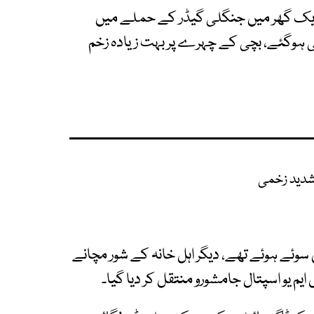
 ایک گھر میں جنگلی گیڈر کے حملے میں
خمی ہوگئے، بچی کے چہرے پر بہت زیادہ زخم
 شدید زخمی
وئے ہوئے تھے، دیگر اہل خانہ کے شور مچانے
یم یو اسپتال جامشورو منتقل کر دیا گیا۔