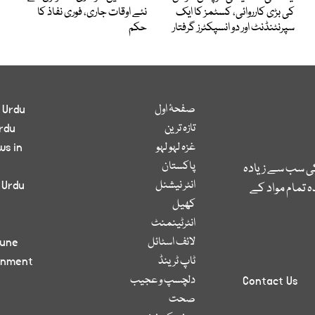
کی بڑی کارروائی، کسٹمز کا ایک
نئے اوقات جاری، فوری نفاذ کا
سپرنٹنڈنٹ اور دو انسپکٹرز گرفتار
حکم
صفحۂ اول
 Urdu
تازہ ترین
rdu
غزہ لہو لہو
ws in
پاکستان
کی سب سے زیادہ
انٹر نیشنل
 Urdu
 تمام مواد کے
کھیل
انٹرٹینمنٹ
لائف اسٹائل
bune
ٹاپ ٹرینڈ
inment
دلچسپ و عجیب
Contact Us
صحت