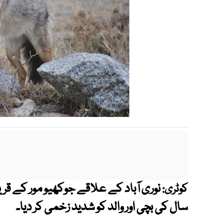
نوری آباد کے علاقے جوکھیو مور کے ق
کوٹری:
سال کی بچی اور والد کو شدید زخمی کر دیا۔