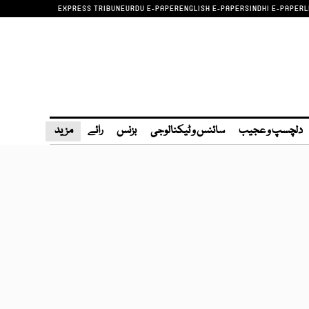
EXPRESS TRIBUNE
URDU E-PAPER
ENGLISH E-PAPER
SINDHI E-PAPER
L
دلچسپ و عجیب
سائنس و ٹیکنالوجی
بزنس
رائے
مزید