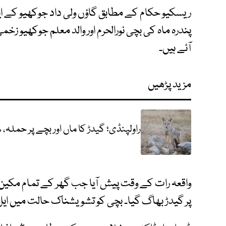
ریسکیو حکام کے مطابق گاؤں ولی داد جوکھیو کے
پندرہ ماہ کی بچی نورالحرم اور والد معلم جوکھیو ز
آئے ہیں۔
مزید پڑھیں
راولپنڈی؛ گیدڑ کا ماں اور بچے پر حملہ،
واقعہ رات کے وقت پیش آیا جب گھر کے تمام مکین س
پر گیدڑ بھاگ گیا۔ بچی کو تشویشناک حالت میں ایل ا