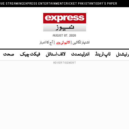
IVE STREAMING
EXPRESS ENTERTAINMENT
CRICKET PAKISTAN
TODAY'S PAPER
AUGUST 07, 2026
اشتہار لگائیں |
لائیو ٹی وی
| آج کا اخبار
ر نیشنل
ٹاپ ٹرینڈ
انٹرٹینمنٹ
لائف اسٹائل
فیکٹ چیک
صحت