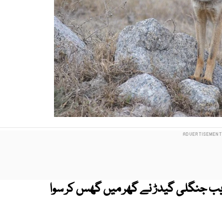
ریب جنگلی گیدڑ نے گھر میں گھس کر سوا