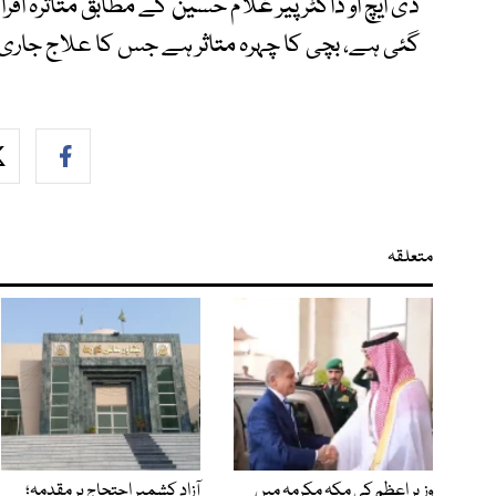
ڈی ایچ او ڈاکٹر پیر غلام حسین کے مطابق متاثرہ اف
گئی ہے، بچی کا چہرہ متاثر ہے جس کا علاج جاری
متعلقہ
وزیرِ اعظم کی مکہ مکرمہ میں
آزاد کشمیر احتجاج پر مقدمہ؛