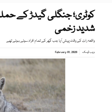
کوٹری؛ جنگلی گیدڑ کے حملے 
شدید زخمی
واقعہ رات کے وقت پیش آیا جب گھر کے تمام افراد سوئے ہوئے تھے
ویب ڈیسک
February 01, 2026