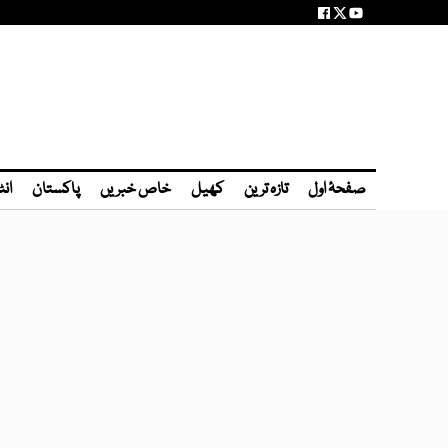
صفحۂ اول
تازہ ترین
کھیل
خاص خبریں
پاکستان
انٹ