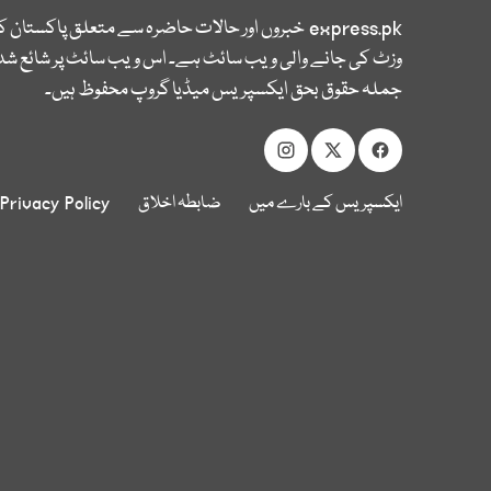
express.pk
خبروں اور حالات حاضرہ سے متعلق پاکستان 
وزٹ کی جانے والی ویب سائٹ ہے۔ اس ویب سائٹ پر شائع شدہ
جملہ حقوق بحق ایکسپریس میڈیا گروپ محفوظ ہیں۔
ایکسپریس کے بارے میں
ضابطہ اخلاق
Privacy Policy