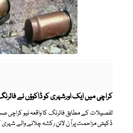
کراچی میں ایک اورشہری کو ڈاکوؤں نے فائرنگ
تفصیلات کے مطابق فائرنگ کا واقعہ نیو کراچی صبا
ڈکیتی مزاحمت پرآن لائن رکشہ چلانے والے شہری کو