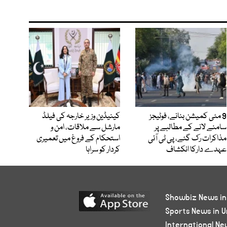
9 مئی کمیشن بنانے، فوٹیجز
کینیڈین وزیر خارجہ کی فیلڈ
سامنے لانے کے مطالبے پر
مارشل سے ملاقات، امن و
مذاکرات رک گئے، پی ٹی آئی
استحکام کے فروغ میں تعمیری
عہدے دارکا انکشاف
کردار کو سراہا
Showbiz News in
Sports News in U
International Ne