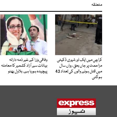
متعلقہ
کراچی میں ایک اور شہری ڈکیتی
وفاقی وزرا کے غیر ذمہ دارانہ
مزاحمت پر جاں بحق، رواں سال
بیانات سے آزاد کشمیر کا معاملہ
میں قتل ہونے والوں کی تعداد 43
پیچیدہ ہورہا ہے، بلاول بھٹو
ہوگئی