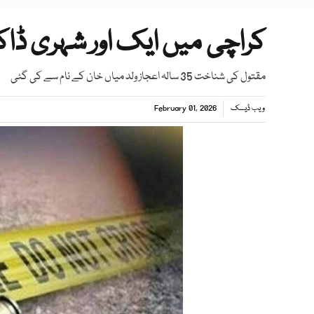
کراچی میں ایک اور شہری ڈاکو
مقتول کی شناخت 35 سالہ اعجاز ولد میاں خان کے نام سے کی گئی
ویب ڈیسک
February 01, 2026