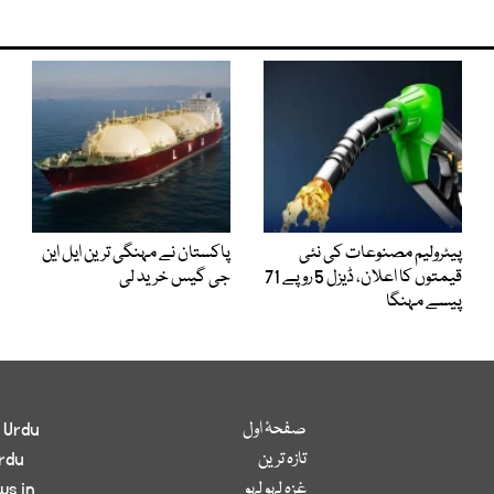
پیٹرولیم مصنوعات کی نئی
پاکستان نے مہنگی ترین ایل این
قیمتوں کا اعلان، ڈیزل 5 روپے 71
جی گیس خرید لی
پیسے مہنگا
صفحۂ اول
 Urdu
تازہ ترین
rdu
غزہ لہو لہو
ws in