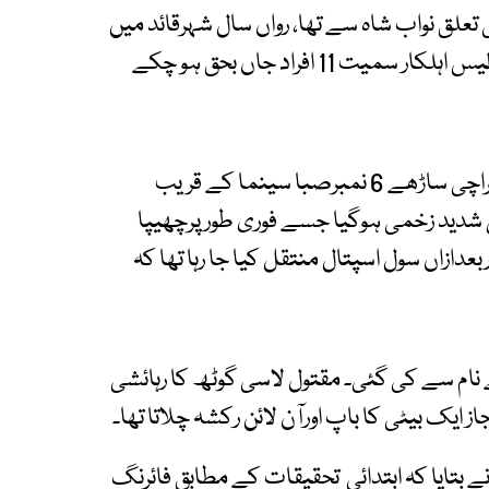
ی تعلق نواب شاہ سے تھا، رواں سال شہرقائد میں
ڈاکوؤں کی فائرنگ اور ڈکیتی مزاحمت پرطالبہ اور پولیس اہلکار سمیت 11 افراد جاں بحق ہو چکے
اتوارکونیوکراچی صنعتی ایریا تھانے کے علاقے نیو کراچی ساڑھے 6 نمبرصبا سینما کے قریب
دید زخمی ہوگیا جسے فوری طورپرچھیپا
ازاں سول اسپتال منتقل کیا جا رہا تھا کہ
میاں خان کے نام سے کی گئی۔ مقتول لاسی گوٹھ کا رہائشی
از ایک بیٹی کا باپ اورآن لائن رکشہ چلاتا تھا۔
 نے بتایا کہ ابتدائی تحقیقات کے مطابق فائرنگ