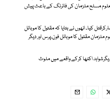
امعلوم مسلح ملزمان کی فائرنگ کے باعث پیش
رقتل کیا۔ انھوں نے بتایا کہ مقتول کا موبائل
م ملزمان مقتول کا موبائل فون،پرس اور دیگر
گرشواہد اکٹھا کرکے واقعے میں ملوث