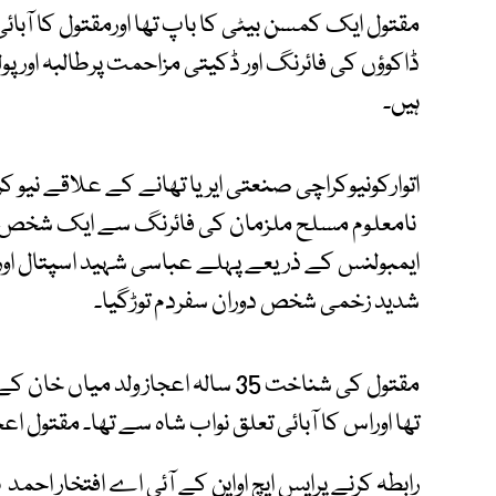
مقتول ایک کمسن بیٹی کا باپ تھا اورمقتول کا آبائ
ہیں۔
نامعلوم مسلح ملزمان کی فائرنگ سے ایک شخص ش
ایمبولنس کے ذریعے پہلے عباسی شہید اسپتال اوربعد
شدید زخمی شخص دوران سفردم توڑگیا۔
مقتول کی شناخت 35 سالہ اعجاز ولد 
تھا اوراس کا آبائی تعلق نواب شاہ سے تھا۔ مقتول اعج
رابطہ کرنے پرایس ایچ اواین کے آئی اے افتخار احمد