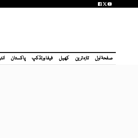
صفحۂ اول
تازہ ترین
کھیل
فیفا ورلڈکپ
پاکستان
انٹ