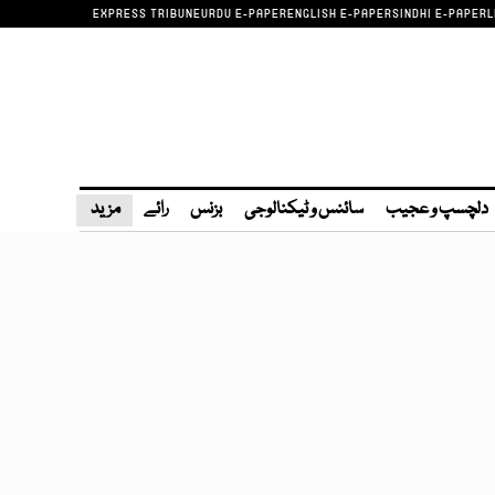
EXPRESS TRIBUNE
URDU E-PAPER
ENGLISH E-PAPER
SINDHI E-PAPER
L
دلچسپ و عجیب
سائنس و ٹیکنالوجی
بزنس
رائے
مزید