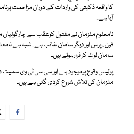
کا واقعہ ڈکیتی کی واردات کے دوران مزاحمت پرن
آیا ہے۔
نامعلوم ملزمان نے مقتول کوعقب سے چارگولیاں مارک
فون ، پرس اور دیگر سامان غائب ہے۔ شبہ ہے نامعلو
سامان لوٹ کر فرارہوئے ہیں۔
پولیس وقوع پرموجود ہے اور سی سی ٹی وی سمیت دی
ملزمان کی تلاش شروع کردی گئی ہے ہیں۔