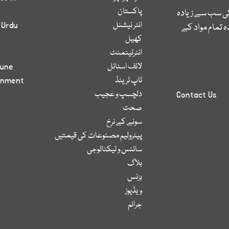
پاکستان
کی سب سے زیادہ
انٹر نیشنل
 Urdu
 تمام مواد کے
کھیل
انٹرٹینمنٹ
لائف اسٹائل
bune
ٹاپ ٹرینڈ
inment
دلچسپ و عجیب
Contact Us
صحت
سونے کے نرخ
پیٹرولیم مصنوعات کی قیمتیں
سائنس و ٹیکنالوجی
بلاگ
بزنس
ویڈیوز
جرائم