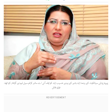
پیپلز پارٹی سیالکوٹ کے رہنما زاہد بشیر کے بیٹے حسیب زاہد کو ایف آئی اے سائبر کرائم سیل ٹیم نے گرفتار کیا تھا۔
فوٹو: فائل