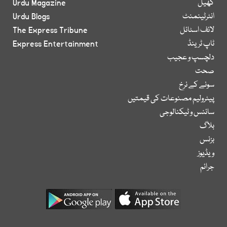
کھیل
Urdu Magazine
انٹرٹینمنٹ
Urdu Blogs
لائف اسٹائل
The Express Tribune
ٹاپ ٹرینڈ
Express Entertainment
دلچسپ و عجیب
صحت
سونے کے نرخ
پیٹرولیم مصنوعات کی قیمتیں
سائنس و ٹیکنالوجی
بلاگ
بزنس
ویڈیوز
جرائم