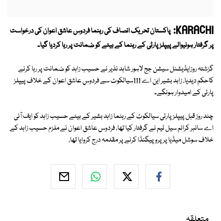
KARACHI:
پاکستان تحریک انصاف کی رہنما فردوس عاشق اعوان کی درخواست
پر گرفتار ہونیوالے پیپلز پارٹی کے رہنما کے بیٹے کو ضمانت پر رہا کردیا گیا۔
گزشتہ روزایڈیشنل سیشن جج لاہور شاہد نذیر نے حسیب زاہد کو ضمانت پر رہا کرنے
کاحکم دیدیا، زاہد بشیر این اے 111سیالکوٹ سے فردوس عاشق اعوان کے خلاف پیپلز
پارٹی کے امیدوار ہونگے۔
چند روز قبل پیپلز پارٹی سیالکوٹ کے رہنما زاہد بشیر کے بیٹے حسیب زاہد کو ایف آئی
اے سائبر کرائم سیل ٹیم نے گرفتار کیا تھا، فردوس عاشق اعوان نے ملزم حسیب زاہد کے
خلاف سوشل میڈیا پر پروپیگنڈا کرنے پر مقدمہ درج کروایا تھا،
متعلقہ