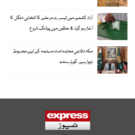
آزاد کشمیر میں تیسرے مرحلے کا انتخابی دنگل کا
آغاز ہو گیا، 4 حلقوں میں پولنگ شروع
مکہ دفاعی معاہدہ امت مسلمہ کے لیے مضبوط
دیوار ہے، گورنر سندھ