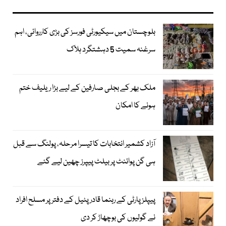
بلوچستان میں سیکیورٹی فورسز کی بڑی کارروائی، اہم
سرغنہ سمیت 5 دہشتگرد ہلاک
ملک بھر کے بجلی صارفین کے لیے بڑا ریلیف ختم
ہونے کا امکان
آزاد کشمیر انتخابات کا تیسرا مرحلہ، پولنگ سے قبل
ہی گن پوائنٹ پر بیلٹ پیپرز چھین لیے گئے
پیپلز پارٹی کے رہنما قادر پٹیل کے دفتر پر مسلح افراد
نے گولیوں کی بوچھاڑ کر دی