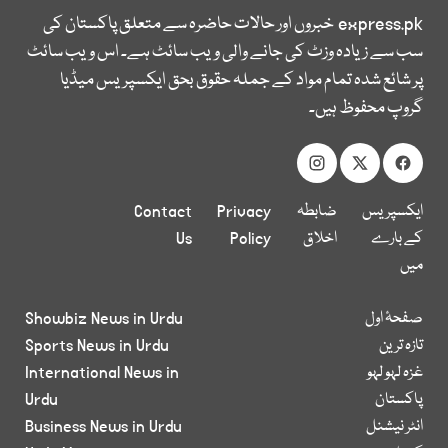
express.pk
خبروں اور حالات حاضرہ سے متعلق پاکستان کی
سب سے زیادہ وزٹ کی جانے والی ویب سائٹ ہے۔ اس ویب سائٹ
پر شائع شدہ تمام مواد کے جملہ حقوق بحق ایکسپریس میڈیا
گروپ محفوظ ہیں۔
ایکسپریس
ضابطہ
Privacy
Contact
کے بارے
اخلاق
Policy
Us
میں
صفحۂ اول
Showbiz News in Urdu
تازہ ترین
Sports News in Urdu
غزہ لہو لہو
International News in
پاکستان
Urdu
انٹر نیشنل
Business News in Urdu