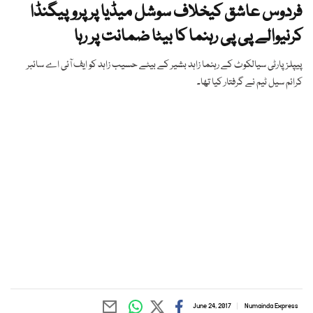
فردوس عاشق کیخلاف سوشل میڈیا پر پروپیگنڈا
کرنیوالے پی پی رہنما کا بیٹا ضمانت پر رہا
پیپلز پارٹی سیالکوٹ کے رہنما زاہد بشیر کے بیٹے حسیب زاہد کو ایف آئی اے سائبر
کرائم سیل ٹیم نے گرفتار کیا تھا۔
June 24, 2017
Numainda Express