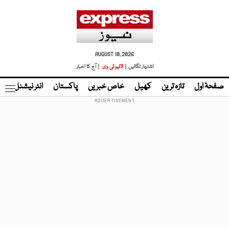
AUGUST 10, 2026
اشتہار لگائیں |
لائیو ٹی وی
| آج کا اخبار
صفحۂ اول
تازہ ترین
کھیل
خاص خبریں
پاکستان
انٹر نیشنل
ٹا