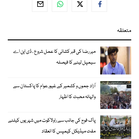
متعلقہ
میر رضا کی قبر کشائی کا عمل شروع ، ڈی این اے
سیمپل لینے کا فیصلہ
آزاد جموں و کشمیر کے غیور عوام کا پاکستان سے
والہانہ محبت کا اظہار
پاک فوج کی جانب سے راولاکوٹ میں شہریوں کیلئے
مفت میڈیکل کیمپس کا انعقاد