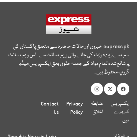
express.pk
خبروں اور حالات حاضرہ سے متعلق پاکستان کی
سب سے زیادہ وزٹ کی جانے والی ویب سائٹ ہے۔ اس ویب سائٹ
پر شائع شدہ تمام مواد کے جملہ حقوق بحق ایکسپریس میڈیا
گروپ محفوظ ہیں۔
ایکسپریس
ضابطہ
Privacy
Contact
کے بارے
اخلاق
Policy
Us
میں
صفحۂ اول
Showbiz News in Urdu