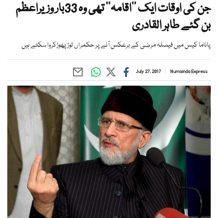
جن کی اوقات ایک ’’اقامہ‘‘ تھی وہ 33بار وزیراعظم
بن گئے طاہر القادری
پاناما کیس میں فیصلہ مرضی کے برعکس آنے پر حکمراں توڑ پھوڑکروا سکتے ہیں
July 27, 2017
Numainda Express