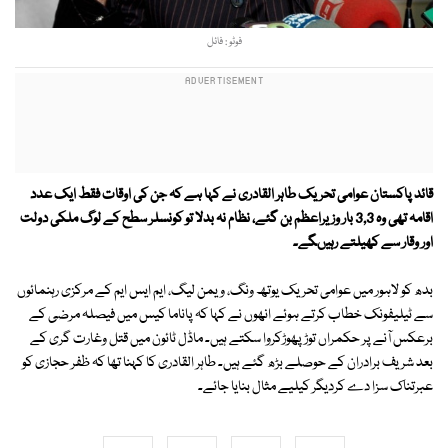
فوٹو : فائل
قائد پاکستان عوامی تحریک طاہر القادری نے کہا ہے کہ جن کی اوقات فقط ایک عدد
اقامہ تھی وہ 3,3 بار وزیراعظم بن گئے، نظام نہ بدلا تو کونسلر سطح کے لوگ ملکی دولت
اور وقار سے کھیلتے رہیںگے۔
بدھ کو لاہور میں عوامی تحریک یوتھ ونگ، ویمن لیگ، ایم ایس ایم کے مرکزی رہنمائوں
سے ٹیلیفونک خطاب کرتے ہوئے انھوں نے کہا کہ پاناما کیس میں فیصلہ مرضی کے
برعکس آنے پر حکمراں توڑ پھوڑکروا سکتے ہیں۔ ماڈل ٹائون میں قتل وغارت گری کے
بعد شریف برادران کے حوصلے بڑھ گئے ہیں۔ طاہر القادری کا کہنا تھا کہ ظفر حجازی کو
عبرتناک سزا دے کردیگر کیلیے مثال بنایا جائے۔