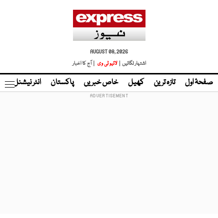
AUGUST 08, 2026
اشتہار لگائیں |
لائیو ٹی وی
| آج کا اخبار
صفحۂ اول
تازہ ترین
کھیل
خاص خبریں
پاکستان
انٹر نیشنل
ٹا