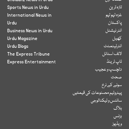
تازہ ترین
Sports News in Urdu
غزہ لہو لہو
International News in
پاکستان
Urdu
انٹر نیشنل
Business News in Urdu
کھیل
Urdu Magazine
انٹرٹینمنٹ
Urdu Blogs
لائف اسٹائل
The Express Tribune
ٹاپ ٹرینڈ
Express Entertainment
دلچسپ و عجیب
صحت
سونے کے نرخ
پیٹرولیم مصنوعات کی قیمتیں
سائنس و ٹیکنالوجی
بلاگ
بزنس
ویڈیوز