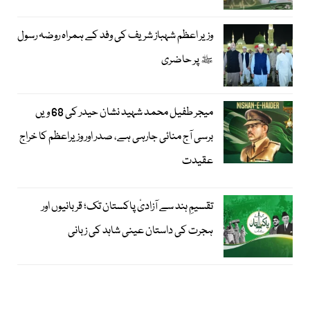
وزیر اعظم شہباز شریف کی وفد کے ہمراہ روضہ رسول
ﷺ پر حاضری
میجر طفیل محمد شہید نشان حیدر کی 68 ویں
برسی آج منائی جارہی ہے، صدر اور وزیراعظم کا خراج
عقیدت
تقسیمِ ہند سے آزادیٔ پاکستان تک؛ قربانیوں اور
ہجرت کی داستان عینی شاہد کی زبانی