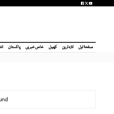
صفحۂ اول
تازہ ترین
کھیل
خاص خبریں
پاکستان
انٹ
und