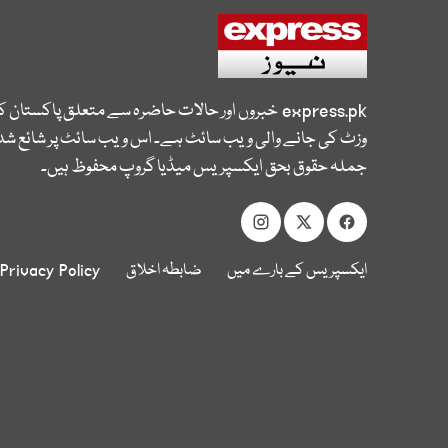
express.pk
خبروں اور حالات حاضرہ سے متعلق پاکستان 
وزٹ کی جانے والی ویب سائٹ ہے۔ اس ویب سائٹ پر شائع شدہ
جملہ حقوق بحق ایکسپریس میڈیا گروپ محفوظ ہیں۔
ایکسپریس کے بارے میں
ضابطہ اخلاق
Privacy Policy