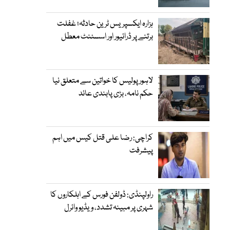
ہزارہ ایکسپریس ٹرین حادثہ؛ غفلت
برتنے پر ڈرائیور اور اسسٹنٹ معطل
لاہور پولیس کا خواتین سے متعلق نیا
حکم نامہ، بڑی پابندی عائد
کراچی: رضا علی قتل کیس میں اہم
پیشرفت
راولپنڈی: ڈولفن فورس کے اہلکاروں کا
شہری پر مبینہ تشدد، ویڈیو وائرل