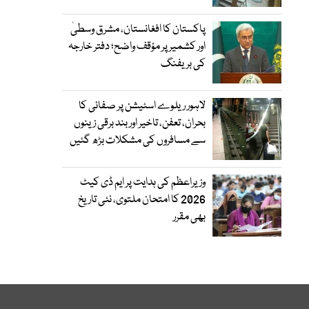
پاکستان کا افغانستان، مشرق وسطیٰ
اور کشمیر پر مؤقف واضح؛ دفتر خارجہ
کی بریفنگ
لاہور ریلوے اسٹیشن پر صفائی کا
بحران، تعفن، تاخیر اور بند برقی زینوں
سے مسافروں کی مشکلات بڑھ گئیں
وزیراعظم کی ہدایت پر ایم ڈی کیٹ
2026 کا امتحان ملتوی، نئی تاریخ
بھی مقرر