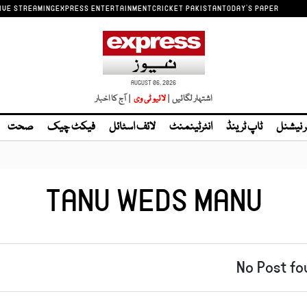
IVE STREAMING
EXPRESS ENTERTAINMENT
CRICKET PAKISTAN
TODAY'S PAPER
AUGUST 06, 2026
اشتہار لگائیں |
| آج کا اخبار
ر نیشنل
ٹاپ ٹرینڈ
انٹرٹینمنٹ
لائف اسٹائل
فیکٹ چیک
صحت
TANU WEDS MANU
No Post fo