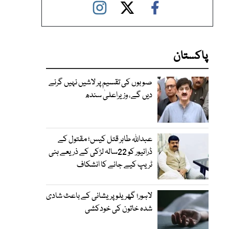
پاکستان
صوبوں کی تقسیم پر لاشیں نہیں گرنے
دیں گے، وزیراعلیٰ سندھ
عبداللہ طاہر قتل کیس؛ مقتول کے
ڈرائیور کو 22سالہ لڑکی کے ذریعے ہنی
ٹریپ کیے جانے کا انشکاف
لاہور؛ گھریلو پریشانی کے باعث شادی
شدہ خاتون کی خودکشی