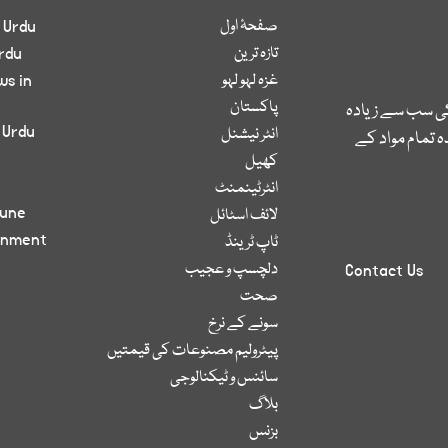
صفحۂ اول
 Urdu
تازہ ترین
rdu
غزہ لہو لہو
ws in
پاکستان
کی سب سے زیادہ
 Urdu
انٹر نیشنل
 تمام مواد کے
کھیل
انٹرٹینمنٹ
bune
لائف اسٹائل
inment
ٹاپ ٹرینڈ
دلچسپ و عجیب
Contact Us
صحت
سونے کے نرخ
پیٹرولیم مصنوعات کی قیمتیں
سائنس و ٹیکنالوجی
بلاگ
بزنس