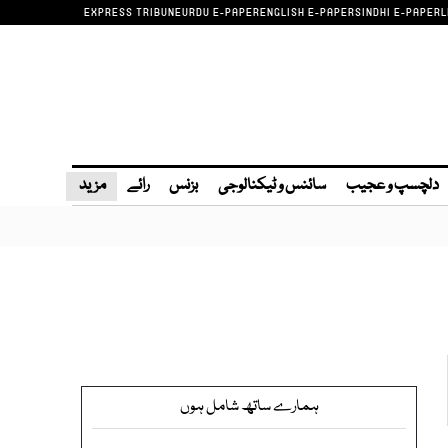
EXPRESS TRIBUNE
URDU E-PAPER
ENGLISH E-PAPER
SINDHI E-PAPER
L
دلچسپ و عجیب
سائنس و ٹیکنالوجی
بزنس
رائے
مزید
ہمارے ساتھ شامل ہوں