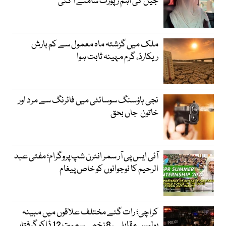
جیل کی اہم رپورٹ سامنے آ گئی
ملک میں گزشتہ ماہ معمول سے کم بارش
ریکارڈ، گرم مہینہ ثابت ہوا
نجی ہاؤسنگ سوسائٹی میں فائرنگ سے مرد اور
خاتون جاں بحق
آئی ایس پی آر سمر انٹرن شپ پروگرام؛ مفتی عبد
الرحیم کا نوجوانوں کو خاص پیغام
کراچی؛ رات گئے مختلف علاقوں میں مبینہ
پولیس مقابلے، 8 زخمی سمیت 12 ڈاکو گرفتار