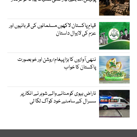
قیامِ پاکستان لاکھوں مسلمانوں کی قربانیوں اور
عزم کی لازوال داستان
ننھی آوازوں کا بڑا پیغام؛ روشن اور خوبصورت
پاکستان کا خواب
ناراض بیوی کو منانے والے شوہر نے انکار پر
سسرال کے سامنے خود کو آگ لگا لی