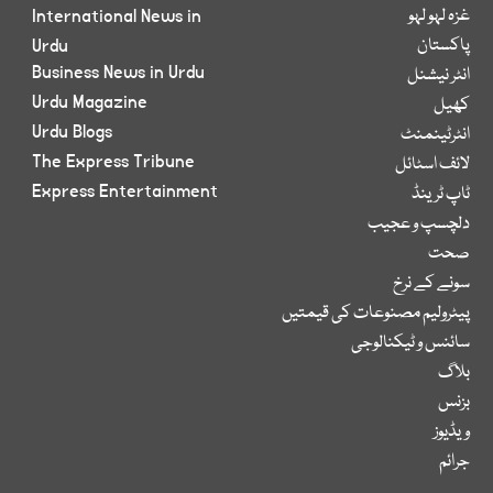
غزہ لہو لہو
International News in
پاکستان
Urdu
Business News in Urdu
انٹر نیشنل
Urdu Magazine
کھیل
Urdu Blogs
انٹرٹینمنٹ
The Express Tribune
لائف اسٹائل
Express Entertainment
ٹاپ ٹرینڈ
دلچسپ و عجیب
صحت
سونے کے نرخ
پیٹرولیم مصنوعات کی قیمتیں
سائنس و ٹیکنالوجی
بلاگ
بزنس
ویڈیوز
جرائم