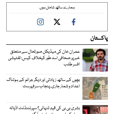
ہمارے ساتھ شامل ہوں
پاکستان
عمران خان کی میڈیکل صورتحال سے متعلق
خبر پر صحافی اسد طور کیخلاف کیس: تفتیشی
افسر طلب
بچوں کے ساتھ زیادتی اور دیگر جرائم کے ہولناک
اعداد و شمار جاری، پنجاب سرفہرست
بشریٰ بی بی کی قیدِ تنہائی؟ سپرنٹنڈنٹ اڈیالہ