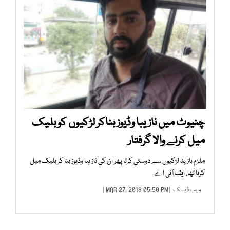
چنیوٹ میں نازیبا وڈیوز بناکر لڑکیوں کو بلیک
میل کرنے والا گرفتار
ملزم بازید لڑکیوں سے دوستی کرتا پھر ان کی نازیبا وڈیوز بنا کر بلیک میل
کرتا تھا، ایف آئی اے
ویب ڈیسک
| MAR 27, 2018 05:50 PM |