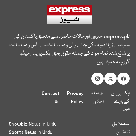
express.pk
خبروں اور حالات حاضرہ سے متعلق پاکستان کی
سب سے زیادہ وزٹ کی جانے والی ویب سائٹ ہے۔ اس ویب سائٹ
پر شائع شدہ تمام مواد کے جملہ حقوق بحق ایکسپریس میڈیا
گروپ محفوظ ہیں۔
ایکسپریس
ضابطہ
Privacy
Contact
کے بارے
اخلاق
Policy
Us
میں
صفحۂ اول
Showbiz News in Urdu
تازہ ترین
Sports News in Urdu