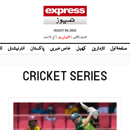
AUGUST 08, 2026
اشتہار لگائیں |
| آج کا اخبار
صفحۂ اول
تازہ ترین
کھیل
خاص خبریں
پاکستان
انٹر نیشنل
ٹا
CRICKET SERIES