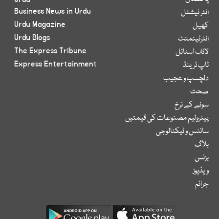
Business News in Urdu
انٹر نیشنل
Urdu Magazine
کھیل
Urdu Blogs
انٹرٹینمنٹ
The Express Tribune
لائف اسٹائل
Express Entertainment
ٹاپ ٹرینڈ
دلچسپ و عجیب
صحت
سونے کے نرخ
پیٹرولیم مصنوعات کی قیمتیں
سائنس و ٹیکنالوجی
بلاگ
بزنس
ویڈیوز
جرائم