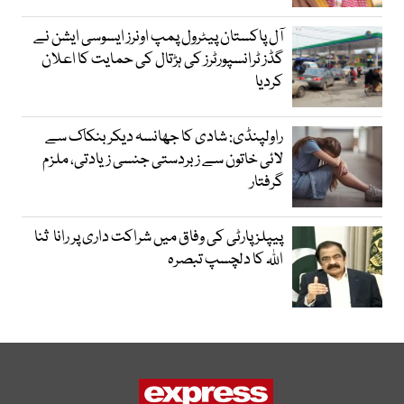
آل پاکستان پیٹرول پمپ اونرز ایسوسی ایشن نے
گڈز ٹرانسپورٹرز کی ہڑتال کی حمایت کا اعلان
کردیا
راولپنڈی: شادی کا جھانسہ دیکر بنکاک سے
لائی خاتون سے زبردستی جنسی زیادتی، ملزم
گرفتار
پیپلز پارٹی کی وفاق میں شراکت داری پر رانا ثنا
اللہ کا دلچسپ تبصرہ