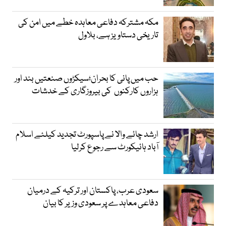
مکہ مشترکہ دفاعی معاہدہ خطے میں امن کی
تاریخی دستاویز ہے، بلاول
حب میں پانی کا بحران؛سیکڑوں صنعتیں بند اور
ہزاروں کارکنوں کی بیروزگاری کے خدشات
ارشد چائے والا نے پاسپورٹ تجدید کیلئے اسلام
آباد ہائیکورٹ سے رجوع کرلیا
سعودی عرب، پاکستان اور ترکیہ کے درمیان
دفاعی معاہدے پر سعودی وزیر کا بیان