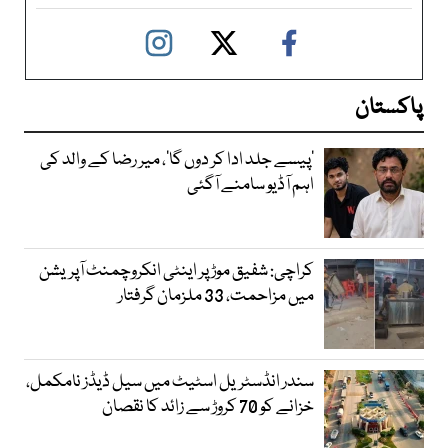
پاکستان
’پیسے جلد ادا کر دوں گا‘، میر رضا کے والد کی
اہم آڈیو سامنے آگئی
کراچی: شفیق موڑ پر اینٹی انکروچمنٹ آپریشن
میں مزاحمت، 33 ملزمان گرفتار
سندر انڈسٹریل اسٹیٹ میں سیل ڈیڈز نامکمل،
خزانے کو 70 کروڑ سے زائد کا نقصان