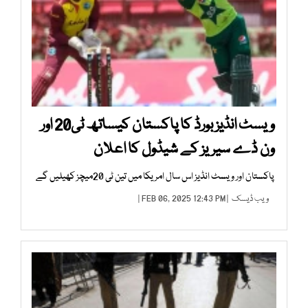
ویسٹ انڈیز بورڈ کا پاکستان کیساتھ ٹی20 اور
ون ڈے سیریز کے شیڈول کا اعلان
پاکستان اور ویسٹ انڈیز اس سال امریکا میں تین ٹی 20میچز کھیلیں گے
ویب ڈیسک
| FEB 06, 2025 12:43 PM |