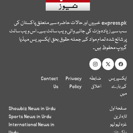
express.pk
خبروں اور حالات حاضرہ سے متعلق پاکستان کی
سب سے زیادہ وزٹ کی جانے والی ویب سائٹ ہے۔ اس ویب سائٹ
پر شائع شدہ تمام مواد کے جملہ حقوق بحق ایکسپریس میڈیا
گروپ محفوظ ہیں۔
ایکسپریس
ضابطہ
Privacy
Contact
کے بارے
اخلاق
Policy
Us
میں
صفحۂ اول
Showbiz News in Urdu
تازہ ترین
Sports News in Urdu
غزہ لہو لہو
International News in
پاکستان
Urdu