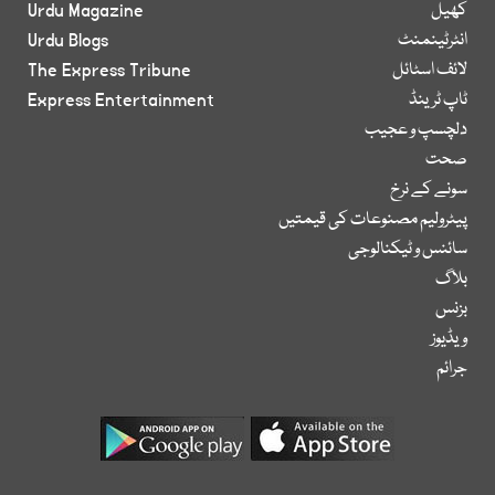
کھیل
Urdu Magazine
انٹرٹینمنٹ
Urdu Blogs
لائف اسٹائل
The Express Tribune
ٹاپ ٹرینڈ
Express Entertainment
دلچسپ و عجیب
صحت
سونے کے نرخ
پیٹرولیم مصنوعات کی قیمتیں
سائنس و ٹیکنالوجی
بلاگ
بزنس
ویڈیوز
جرائم