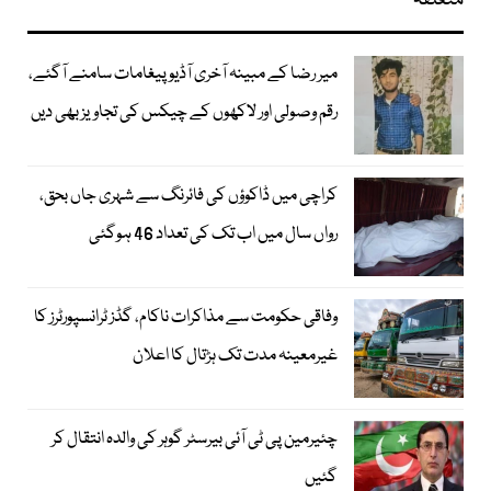
متعلقہ
میر رضا کے مبینہ آخری آڈیو پیغامات سامنے آگئے،
رقم وصولی اور لاکھوں کے چیکس کی تجاویز بھی دیں
کراچی میں ڈاکوؤں کی فائرنگ سے شہری جاں بحق،
رواں سال میں اب تک کی تعداد 46 ہوگئی
وفاقی حکومت سے مذاکرات ناکام، گڈز ٹرانسپورٹرز کا
غیرمعینہ مدت تک ہڑتال کا اعلان
چئیرمین پی ٹی آئی بیرسٹر گوہر کی والدہ انتقال کر
گئیں