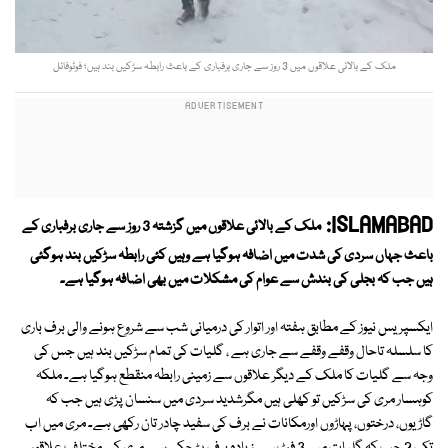
ملک کے بالائی علاقوں میں 3 روز سے جاری برفباری کے باعث رابطہ سڑکیں بند ہیں؛ فوٹوفائل
ISLAMABAD:
ملک کے بالائی علاقوں میں گزشتہ 3 روز سے جاری برفباری کے
باعث جہاں سردی کی شدت میں اضافہ ہوگیا ہے وہیں کئی رابطہ سڑکیں بند ہوگئی
ہیں جب کہ بجلی کی بندش سے عوام کی مشکلات میں بھی اضافہ ہوگیا ہے۔
ایکسپریس نیوز کے مطابق ہفتہ اور اتوار کی درمیانی شب سے شروع ہونے والی برف باری
کا سلسلہ تاحال وقفے وقفے سے جاری ہے ، گلیات کی تمام سڑکیں بند ہیں جس کی
وجہ سے گلیات کا ملک کے دیگر علاقوں سے زمینی رابطہ منقطع ہوگیا ہے۔ ملکہ
کوہسار مری کی سڑکیں تو کھلی ہیں مگرشدید سردی میں سنسان پڑی ہیں جب کہ
گاڑیوں، درختوں، پہاڑوں اورمکانات نے برف کی سفید چادر تان رکھی ہے۔ مری میں اب