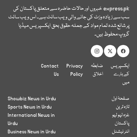
express.pk
خبروں اور حالات حاضرہ سے متعلق پاکستان کی
سب سے زیادہ وزٹ کی جانے والی ویب سائٹ ہے۔ اس ویب سائٹ
پر شائع شدہ تمام مواد کے جملہ حقوق بحق ایکسپریس میڈیا
گروپ محفوظ ہیں۔
ایکسپریس
ضابطہ
Privacy
Contact
کے بارے
اخلاق
Policy
Us
میں
صفحۂ اول
Showbiz News in Urdu
تازہ ترین
Sports News in Urdu
غزہ لہو لہو
International News in
پاکستان
Urdu
انٹر نیشنل
Business News in Urdu