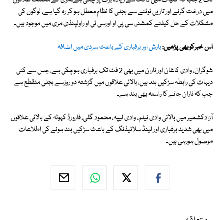
تک 2 جب کہ گلیات میں 3 فٹ سے زیادہ برف پڑ چکی ہے۔مری کے مختلف علاقوں
میں درخت گرنے اور تاریں ٹوٹنے سے بجلی کا نظام معطل ہو کر رہ گیا ہے، لوگوں کی
مشکلات کے حل کیلئے کمشنر، سی پی او اورسی ٹی او راولپنڈی مری میں موجود ہیں۔
اس خبرکوبھی پڑھیں:
بارش اور برفباری کے باعث سردی میں اضافہ
شوگران، وادی کاغان اور ناران میں بھی 2 فٹ تک برفباری ہوچکی ہے، جس سے کئی
دیہات کی رابطہ سڑکیں بند ہیں، بالائی علاقوں میں گزشتہ دو روزسے بجلی منقطع ہے
جب کہ ناران جانے کا راستہ بھی بند ہے۔
آزادکشمیر میں بالائی وادی نیلم، وادی لیپہ، محمود گلی، فارورڈ کہوٹہ کے بالائی علاقوں
میں بھی شدید برفباری اور لینڈ سلائیڈنگ کے باعث سڑکیں بند ہونے کی اطلاعات
موصول ہورہی ہیں۔