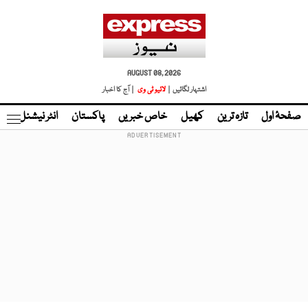
AUGUST 08, 2026
اشتہار لگائیں |
لائیو ٹی وی
| آج کا اخبار
صفحۂ اول
تازہ ترین
کھیل
خاص خبریں
پاکستان
انٹر نیشنل
ٹا