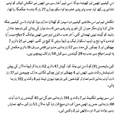
اس کیلیے انھیں تیز کھیلنا ہوگا، اسی لیے آغاز سے ہی انھوں نے انگلش اٹیک کو اپنے
نشانے پر رکھ لیا، جب پاور پلے ختم ہوا تو اسکور بورڈ پر 77 رنز کا ہندسہ جگمگا رہا تھا۔
انگلش ٹیم نے اس مقابلے کیلیے دو اسپنرز کو کھلایا، مارک ووڈ کو لیام ڈاسن کیلیے جگہ
خالی کرنا پڑی مگر حیران کن طور پر پاور پلے میں فاسٹ بولرز کی پٹائی کے باوجود عادل
رشید کو گیند نہیں تھمائی گئی، آخر جب ساتویں اوور میں انھیں بولنگ کا موقع میسر آیا
تو منرو ٹاپ ایج پر ڈیپ اسکوائر لیگ پر ڈیوڈ ویلی کا کیچ بن گئے، انھوں نے 21 بالز پر 7
چھکوں اور 3 چوکوں کی مدد سے 57 رنز بنائے، منرو نے ففٹی صرف 18 بالز پر مکمل کی،
یہ تیسرا موقع ہے جب وہ 20 گیندوں سے قبل 50 رنز تک پہنچے ہیں۔
کین ولیمسن (8) کو ڈاسن نے بولڈ کیا، گپٹل 47 بالز پر 62 رنز بناکر ڈیوڈ مالان کی پہلی
انٹرنیشنل وکٹ بنے، انھوں نے 4 چھکے اور تین چوکے لگائے، مارک چیپمین نے 37 رنز
ناٹ آؤٹ بنائے تاہم تمام تر کوششوں کے باوجود نیوزی لینڈ ٹیم 4 وکٹ پر 192 رنز بنا
پائی۔
اس سے پہلے انگلینڈ نے 7 وکٹ پر 194 رنز بنائے، مورگن نے 46 گیندوں پر ناٹ آؤٹ
80 رنز بنائے، جس پر انھیں مین آف دی میچ قرار دیا گیا، مالان 53 رنز کے ساتھ نمایاں
رہے، بولٹ نے 3 اور ساؤتھی نے 2 وکٹیں لیں۔