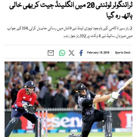
ٹرائنگولر ٹوئنٹی 20 میں انگلینڈ جیت کر بھی خالی
ہاتھ رہ گیا
2 رنز سے ناکامی کے باوجود نیوزی لینڈ نے فائنل میں رسائی حاصل کرلی،194کے جواب
میں میزبان سائیڈ نے 4 وکٹ پر 192رنز جوڑے۔
February 19, 2018
Sports Desk