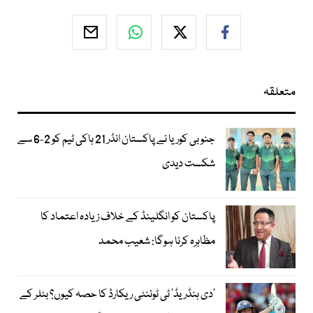
متعلقہ
جنوبی کوریا نے پاکستان انڈر 21 ہاکی ٹیم کو 2-6 سے
شکست دیدی
پاکستان کو انگلینڈ کے خلاف زیادہ اعتماد کا
مظاہرہ کرنا ہوگا: شعیب محمد
’دی ہنڈریڈ‘ ٹی ٹوئنٹی ریکارڈ کا حصہ کیوں؟ بٹلر کے