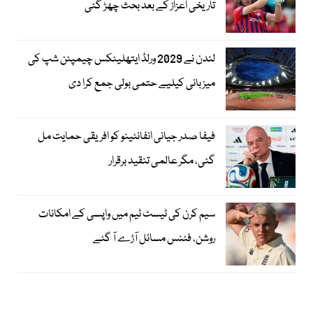
تاریخی اعزاز کے بعد بحث چھڑ گئی
لندن نے 2029 ورلڈ ایتھلیٹکس چیمپئن شپ کی
میزبانی کیلیے حتمی بولی جمع کرا دی
فیفا صدر جیانی انفانٹینو کو افریقی حمایت مل
گئی، مگر عالمی تنقید برقرار
سیم کرن کی ٹیسٹ ٹیم میں واپسی کے امکانات
روشن، فٹنس مسائل آڑے آ گئے