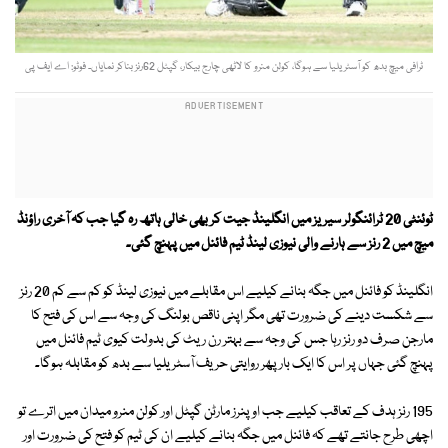
ٹرافی میچ بدھ کو آسٹریلیا سے ہوگا، کولن منرو کا لاٹھی چارج بیکار، گپٹل 62رنز بناکر نمایاں۔ فوٹو: اے ایف پی
ٹوئنٹی 20 ٹرائنگولر سیریز میں انگلینڈ جیت کر بھی خالی ہاتھ رہ گیا جب کہ آخری راؤنڈ
میچ میں 2 رنز سے ہارنے والی نیوزی لینڈ ٹیم فائنل میں پہنچ گئی۔
انگلینڈ کو فائنل میں جگہ بنانے کیلیے اس مقابلے میں نیوزی لینڈ کو کم سے کم 20 رنز
سے شکست دینے کی ضرورت تھی مگر اپنی ناقص بولنگ کی وجہ سے اس کی فتح کا
مارجن صرف دو رنز رہا جس کی وجہ سے بہتر رن ریٹ کی بدولت کیوی ٹیم فائنل میں
پہنچ گئی جہاں پر اس کا ایک بار پھر روایتی حریف آسٹریلیا سے بدھ کو مقابلہ ہوگا۔
195 رنز ہدف کے تعاقب کیلیے جب اوپنرز مارٹن گپٹل اور کولن منرو میدان میں اترے تو
اچھی طرح جانتے تھے کہ فائنل میں جگہ بنانے کیلیے ان کی ٹیم کو فتح کی ضرورت اور