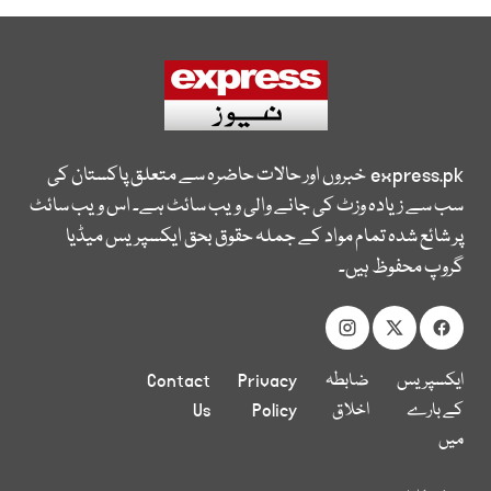
express.pk
خبروں اور حالات حاضرہ سے متعلق پاکستان کی
سب سے زیادہ وزٹ کی جانے والی ویب سائٹ ہے۔ اس ویب سائٹ
پر شائع شدہ تمام مواد کے جملہ حقوق بحق ایکسپریس میڈیا
گروپ محفوظ ہیں۔
ایکسپریس
ضابطہ
Privacy
Contact
کے بارے
اخلاق
Policy
Us
میں