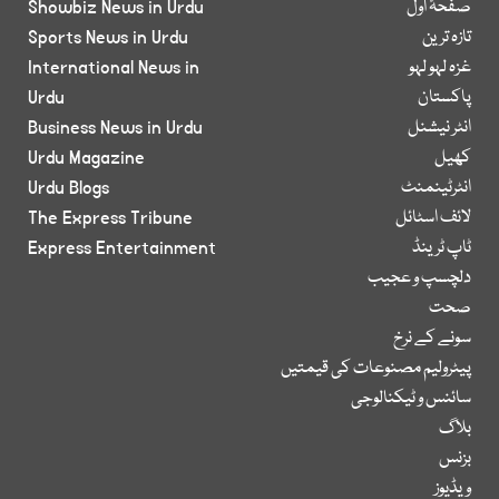
صفحۂ اول
Showbiz News in Urdu
تازہ ترین
Sports News in Urdu
غزہ لہو لہو
International News in
پاکستان
Urdu
انٹر نیشنل
Business News in Urdu
کھیل
Urdu Magazine
انٹرٹینمنٹ
Urdu Blogs
لائف اسٹائل
The Express Tribune
ٹاپ ٹرینڈ
Express Entertainment
دلچسپ و عجیب
صحت
سونے کے نرخ
پیٹرولیم مصنوعات کی قیمتیں
سائنس و ٹیکنالوجی
بلاگ
بزنس
ویڈیوز