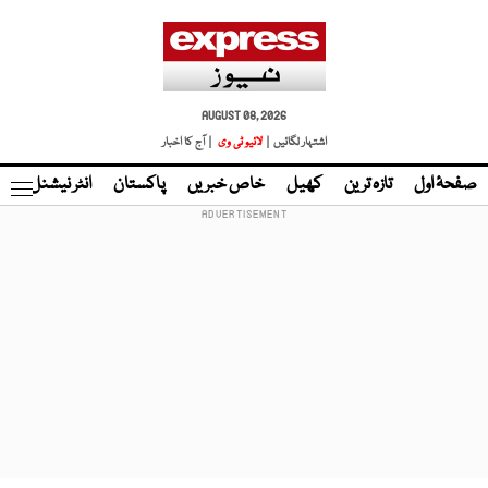
AUGUST 08, 2026
اشتہار لگائیں |
لائیو ٹی وی
| آج کا اخبار
صفحۂ اول
تازہ ترین
کھیل
خاص خبریں
پاکستان
انٹر نیشنل
ٹا