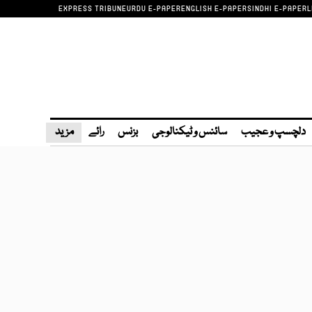
EXPRESS TRIBUNE
URDU E-PAPER
ENGLISH E-PAPER
SINDHI E-PAPER
L
دلچسپ و عجیب
سائنس و ٹیکنالوجی
بزنس
رائے
مزید