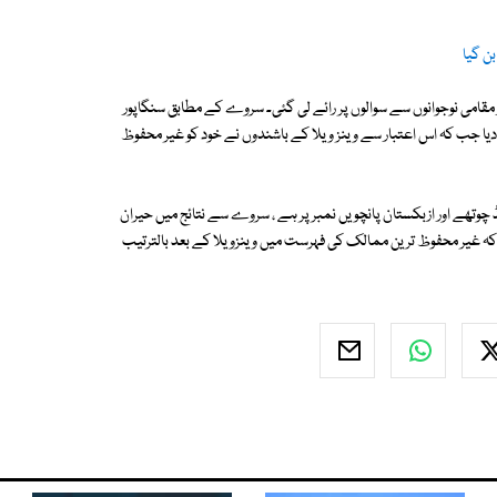
بن گیا
 142 ممالک میں کیا گیا جس میں مجموعی طور پر ایک لاکھ 42 ہزار مقامی نوجوانوں سے سوالوں پر رائے لی گئی۔ سروے کے مطابق سنگاپور
ا جب کہ اس اعتبار سے وینز ویلا کے باشندوں نے خود کو غیر محفوظ
تھے اور ازبکستان پانچویں نمبر پر ہے ، سروے سے نتائج میں حیران
ب کہ غیر محفوظ ترین ممالک کی فہرست میں وینزویلا کے بعد بالترتیب