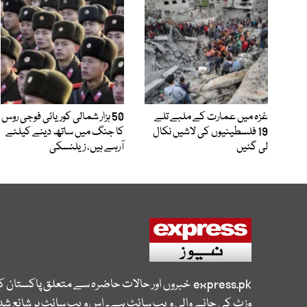
غزہ میں عمارت کے ملبے تلے
50 ہزار شمالی کوریائی فوجی روس
19 فلسطینیوں کی لاشیں نکال
کا جنگ میں ساتھ دینے کیلئے
لی گئیں
آرہے ہیں، زیلنسکی
express.pk
خبروں اور حالات حاضرہ سے متعلق پاکستان 
وزٹ کی جانے والی ویب سائٹ ہے۔ اس ویب سائٹ پر شائع شدہ