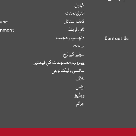
کھیل
انٹرٹینمنٹ
لائف اسٹائل
bune
ٹاپ ٹرینڈ
inment
دلچسپ و عجیب
Contact Us
صحت
سونے کے نرخ
پیٹرولیم مصنوعات کی قیمتیں
سائنس و ٹیکنالوجی
بلاگ
بزنس
ویڈیوز
جرائم