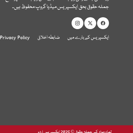
جملہ حقوق بحق ایکسپریس میڈیا گروپ محفوظ ہیں۔
ایکسپریس کے بارے میں
ضابطہ اخلاق
Privacy Policy
تمام مواد کے جملہ حقوق © 2026 ایکسپریس اردو