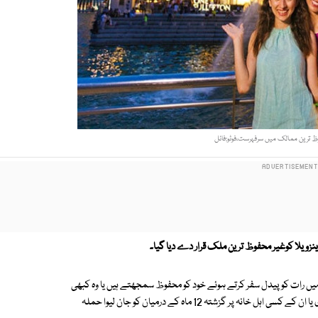
ظ ترین ممالک میں سرفہرست،فوٹو:فائل
نزویلا کوغیر محفوظ ترین ملک قرار دے دیا گیا۔
یں رات کو پیدل سفر کرتے ہوئے خود کو محفوظ سمجھتے ہیں یا وہ کبھی
کسی جرم سے متاثر ہوئے ہیں، اس کے علاوہ مقامی پولیس پر ان کا اعتماد، چوری یا ان کے کسی اہل خانہ پر گزشتہ 12 ماہ کے درمیان کو جان لیوا حملہ