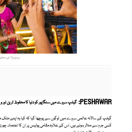
وینزویلا غیر محفو
PESHAWAR:
گیلپ سروے میں سنگاپور کو دنیا کا محفوظ ترین اور وی
گیلپ کے سالانہ عالمی سروے میں لوگوں سے پوچھا گیا کہ کیا وہ اپنے ملک م