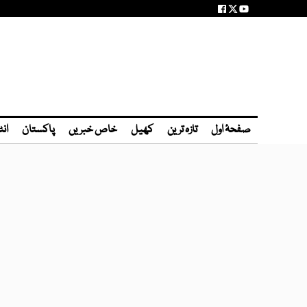
صفحۂ اول
تازہ ترین
کھیل
خاص خبریں
پاکستان
انٹ