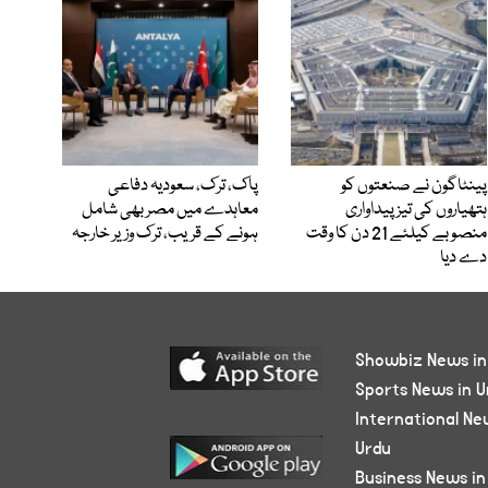
پینٹاگون نے صنعتوں کو
پاک، ترک، سعودیہ دفاعی
ہتھیاروں کی تیز پیداواری
معاہدے میں مصر بھی شامل
منصوبے کیلئے 21 دن کا وقت
ہونے کے قریب، ترک وزیر خارجہ
دے دیا
Showbiz News in
Sports News in U
International Ne
Urdu
Business News in