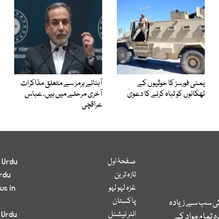
یمنی فورسز کا حوثیوں کے
آبنائے ہرمز سے متعلق مذاکرات
ٹھکانوں کو تباہ کرنے کا دعویٰ
آخری مرحلے میں ہیں، عباس
عراقچی
صفحۂ اول
 Urdu
تازہ ترین
rdu
غزہ لہو لہو
ws in
پاکستان
کی سب سے زیادہ
انٹر نیشنل
 Urdu
 تمام مواد کے