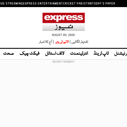
IVE STREAMING
EXPRESS ENTERTAINMENT
CRICKET PAKISTAN
TODAY'S PAPER
AUGUST 09, 2026
اشتہار لگائیں |
لائیو ٹی وی
| آج کا اخبار
ر نیشنل
ٹاپ ٹرینڈ
انٹرٹینمنٹ
لائف اسٹائل
فیکٹ چیک
صحت