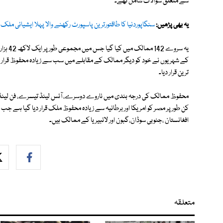
سے متعلق سوالات شامل تھے۔
یہ بھی پڑھیں:
سنگاپوردنیا کا طاقتورترین پاسپورٹ رکھنے والا پہلا ایشیائی ملک 
یہ سروے
کے شہریوں نے خود کو دیگر ممالک کے مقابلے میں سب سے زیادہ محفوظ قرار دی
ترین قرار دیا۔
محفوظ ممالک کی درجہ بندی میں ناروے دوسرے، آئس لینڈ تیسرے، فن لینڈ چو
کن طور پر مصر کو امریکا اور برطانیہ سے زیادہ محفوظ ملک قرار دیا گیا ہے ج
افغانستان ،جنوبی سوڈان،گبون اور لائبیریا کے ممالک ہیں۔
متعلقہ