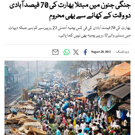
جنگی جنون میں مبتلا بھارت کی 70 فیصد آبادی
دو وقت کے کھانے سے بھی محروم
بھارت کی 70 فیصد آبادی کی فی کس یومیہ آمدنی 23 روپےسے کم ہے جبکہ دیہات
میں بسنے والے17 روپے یومیہ بھی نہیں کما پاتے۔
ویب ڈیسک
August 20, 2013