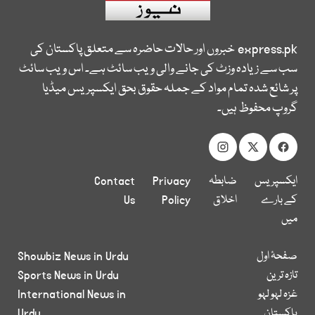
express.pk
خبروں اور حالات حاضرہ سے متعلق پاکستان کی
سب سے زیادہ وزٹ کی جانے والی ویب سائٹ ہے۔ اس ویب سائٹ
پر شائع شدہ تمام مواد کے جملہ حقوق بحق ایکسپریس میڈیا
گروپ محفوظ ہیں۔
ایکسپریس
ضابطہ
Privacy
Contact
کے بارے
اخلاق
Policy
Us
میں
صفحۂ اول
Showbiz News in Urdu
تازہ ترین
Sports News in Urdu
غزہ لہو لہو
International News in
پاکستان
Urdu