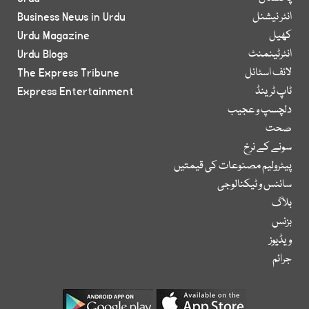
انٹر نیشنل
Business News in Urdu
کھیل
Urdu Magazine
انٹرٹینمنٹ
Urdu Blogs
لائف اسٹائل
The Express Tribune
ٹاپ ٹرینڈ
Express Entertainment
دلچسپ و عجیب
صحت
سونے کے نرخ
پیٹرولیم مصنوعات کی قیمتیں
سائنس و ٹیکنالوجی
بلاگ
بزنس
ویڈیوز
جرائم