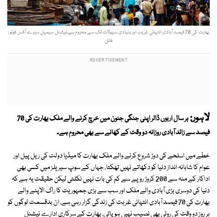
بھارت کی 70 فیصد آبادی انتہائی غریب اور بنیادی سہولات تک سے محروم ہے،نیشنل سیمپل سروے آفس فوٹو :
فائل
لاہور:
ہر سال اربوں ڈالر اپنی جنگی جنون میں خرچ کرنے والے ملک بھارت کی 70
فیصد سے زائد آبادی روزانہ دو وقت کے کھانے سے بھی محروم ہے۔
خطے میں اسلحے کی دوڑ شروع کرنے والے ملک بھارت کا میڈیا دولت کی ریل پیل اور
عوام کا شاہانہ انداز دنیا کو دکھاتے نہیں تھکتا، جہاں کے سوپ سیریلز میں کسی بھی
اداکار کے منہ سے 200 کروڑ روپے سے کم کی بات نہیں نکلتی لیکن حقیقت یہ ہے کہ
دنیا کی دوسری بڑی آبادی والے ملک اور سب سے بڑی جمہوریت کا راگ الاپنے والے
بھارت کی 70 فیصد آبادی انتہائی غربت کی زندگی گزار رہی ہے، ان بدقسمت لوگوں کو
ہر روز دو وقت کی روٹی بھی نصیب نہیں ہوپاتی، بھارت کے سرکاری ادارے نیشنل