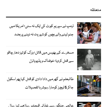
متعلقہ
ٹرمپ نے سپریم کورٹ کی ایک نہ سنی؛ امریکا میں
جنم لینے والے بچوں کو شہریت نہ دینے پر بضد
مسخرے کے بھیس میں قاتل؛ بزرگ کو تیز دھار چاقو
سے قتل کردیا؛ خوفناک ویڈیو وائرل
طالبعلم نے گھر میں دادا دادی کو قتل کیا پھر اسکول
جاکر 5 ٹیچرز کو مارا، ہوشربا تفصیلات
عالمی جنگوں سے غذائی قیمتیں ساڑھے تین سال