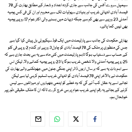
سیمپل سروے آفس کی جانب سے جاری کردہ اعداد و شمار کے مطابق بھارت کی 70
فیصد آبادی انتہائی غریب اور بنیادی سہولیات تک سے محروم اور ان کی فی کس یومیہ
آمدنی 23 روپے سے بھی کم ہے جبکہ دیہات میں بسنے والی اکثر عوام 17 روپے یومیہ
بھی نہیں کما پاتے۔
بھارتی حکومت کی جانب سے پارلیمنٹ میں ایک فوڈ سیکیورٹی بل پیش کیا گیا ہے
جس کی منظوری پر ملک کی 70 فیصد آبادی کو چاول3 روپے اور گندم 2 روپے فی کلو
کے حساب سے دستیاب ہوگا تاہم پارلیمنٹ میں کئی ماہ سے یہ ہی بحث جاری ہے کہ
25 روپے یومیہ آمدنی والا شخص غریب ہوگا یا 23 روپے یومیہ کمانے والا، لیکن اس
سے اہم بات یہ ہے کہ ہر سال اربوں ڈالر اپنی جنگی جنون میں جھونکنے والے بھارت کی
حکومت نے باالآخر اپنی 70 فیصد آبادی کو انتہائی غریب تسلیم کرہی لیا ہے لیکن
نجانے اسے یہ عقل کب آئے گی کہ وہ خطے کو ایٹمی ہتھیاروں اور میزائلوں سے لیس
کرنے کے بجائے یہ رقم اپنے غریب عوام پر ہی خرچ کرے تاکہ ان کا ملک حقیقی طور پپر
خوشحال ہو۔