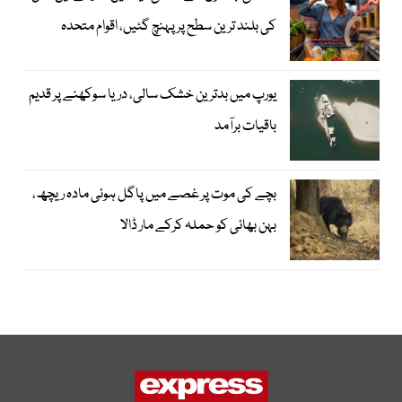
کی بلند ترین سطح پر پہنچ گئیں، اقوام متحدہ
یورپ میں بدترین خشک سالی، دریا سوکھنے پر قدیم
باقیات برآمد
بچے کی موت پر غصے میں پاگل ہوئی مادہ ریچھ،
بہن بھائی کو حملہ کرکے مار ڈالا