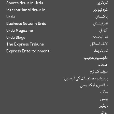
تازہ ترین
Sports News in Urdu
غزہ لہو لہو
International News in
پاکستان
Urdu
انٹر نیشنل
Business News in Urdu
کھیل
Urdu Magazine
انٹرٹینمنٹ
Urdu Blogs
لائف اسٹائل
The Express Tribune
ٹاپ ٹرینڈ
Express Entertainment
دلچسپ و عجیب
صحت
سونے کے نرخ
پیٹرولیم مصنوعات کی قیمتیں
سائنس و ٹیکنالوجی
بلاگ
بزنس
ویڈیوز
جرائم