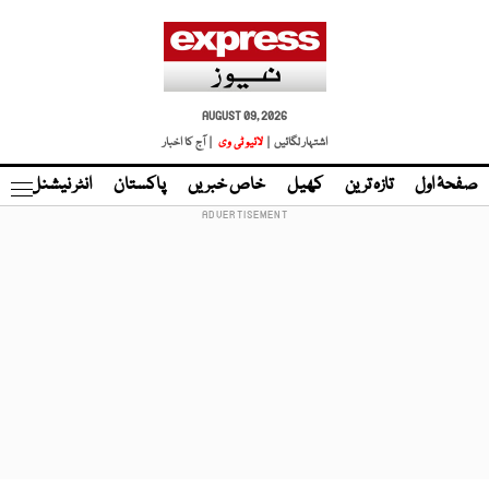
AUGUST 09, 2026
اشتہار لگائیں |
لائیو ٹی وی
| آج کا اخبار
صفحۂ اول
تازہ ترین
کھیل
خاص خبریں
پاکستان
انٹر نیشنل
ٹا