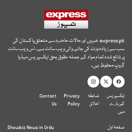
express.pk
خبروں اور حالات حاضرہ سے متعلق پاکستان کی
سب سے زیادہ وزٹ کی جانے والی ویب سائٹ ہے۔ اس ویب سائٹ
پر شائع شدہ تمام مواد کے جملہ حقوق بحق ایکسپریس میڈیا
گروپ محفوظ ہیں۔
ایکسپریس
ضابطہ
Privacy
Contact
کے بارے
اخلاق
Policy
Us
میں
صفحۂ اول
Showbiz News in Urdu