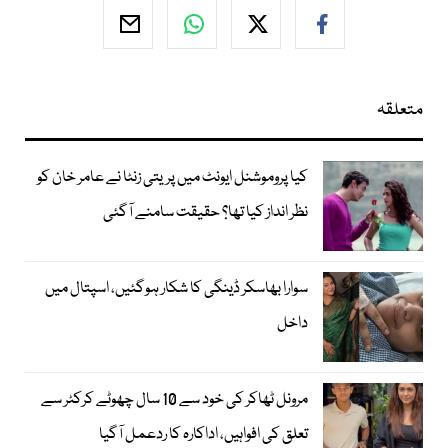
متعلقہ
کیا پروموشنل ایونٹ میں پریتی زنٹا نے عامر خان کو
نظر انداز کیا تھا؟ حقیقت سامنے آگئی
سوارا بھاسکر ڈینگی کا شکار ہوگئیں، اسپتال میں
داخل
مرونل ٹھاکر کی خود سے 10 سال چھوٹے کرکٹر سے
تعلق کی افواہیں، اداکارہ کا ردعمل آگیا