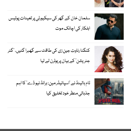
سلمان خان کے گھر کی سیکیورٹی پر تعینات پولیس
اہلکار کی اچانک موت
کنگنا رناوت جین زی کی طاقت سے گھبرا گئیں، ’گٹر
جنریشن‘ کے بیان پر یوٹرن لے لیا
ٹام ہالینڈ نے ’اسپائیڈر مین: برانڈ نیو ڈے‘ کا اہم
جذباتی منظر خود تخلیق کیا