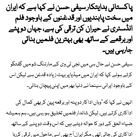
پاکستانی ہدایتکار سیفی حسن نے کہا ہے کہ ایران
میں سخت پابندیوں اور قدغنوں کے باوجود فلم
انڈسٹری نے حیران کن ترقی کی ہے، جہاں دوپٹے
اور برقعے کے ساتھ بھی بہترین فلمیں بنائی
جارہی ہیں۔
سیفی حسن نے حال ہی میں نجی ٹی وی کے مارننگ شو میں گفتگو
کرتے ہوئے کہا کہ ایران میں میڈیا پر بہت زیادہ قدغن ہے لیکن اس
کے باوجود ایرانی سینما نے دنیا بھر میں اپنی پہچان بنائی۔
انہوں نے کہا کہ "وہاں اداکار دوپٹہ اور برقعہ پہن کر بھی کمال کی
اداکاری کرتے ہیں، لیکن شاندار فلمیں تخلیق ہو رہی ہیں۔ ہم ہمیشہ
ضیاء الحق کے دور کا حوالہ دیتے ہیں کہ اس وقت دوپٹے کے ساتھ
اداکاری کی جاتی تھی، مگر ایران آج بھی اسی ماحول میں ترقی کررہا