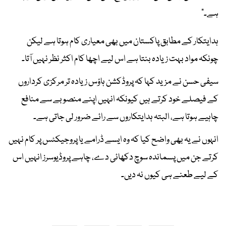
ہے۔"
ہدایتکار کے مطابق پاکستان میں بھی معیاری کام ہوتا ہے لیکن
چونکہ مواد بہت زیادہ بنتا ہے اس لیے اچھا کام اکثر نظر نہیں آتا۔
سیفی حسن نے مزید کہا کہ پروڈکشن ہاؤس زیادہ تر مرکزی کرداروں
کے فیصلے خود کرتے ہیں کیونکہ انہیں اپنے منصوبے سے منافع
چاہیے ہوتا ہے، البتہ ہدایتکاروں سے رائے ضرور لی جاتی ہے۔
انہوں نے یہ بھی واضح کیا کہ وہ ایسے ڈرامے یا پروجیکٹس پر کام نہیں
کرتے جن میں پسماندہ سوچ دکھائی دے، چاہے پروڈیوسرز انہیں اس
کے لیے طعنے ہی کیوں نہ دیں۔