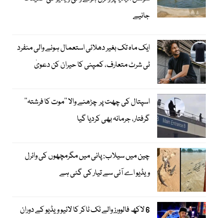
جانیے
ایک ماہ تک بغیر دھلائی استعمال ہونے والی منفرد
ٹی شرٹ متعارف، کمپنی کا حیران کن دعویٰ
اسپتال کی چھت پر چڑھنے والا ’’موت کا فرشتہ‘‘
گرفتار، جرمانہ بھی کردیا گیا
چین میں سیلاب: پانی میں مگرمچھوں کی وائرل
ویڈیو اے آئی سے تیار کی گئی ہے
6 لاکھ فالوورز والے ٹک ٹاکر کا لائیو ویڈیو کے دوران