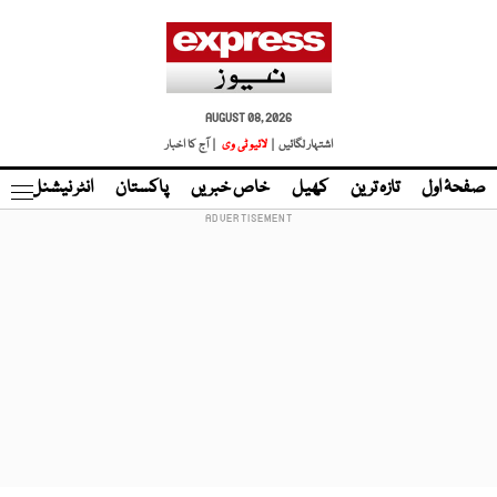
AUGUST 08, 2026
اشتہار لگائیں |
لائیو ٹی وی
| آج کا اخبار
صفحۂ اول
تازہ ترین
کھیل
خاص خبریں
پاکستان
انٹر نیشنل
ٹا