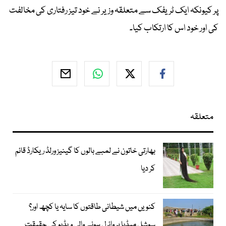
پر کیونکہ ایک ٹریفک سے متعلقہ وزیر نے خود تیز رفتاری کی مخالفت
کی اور خود اس کا ارتکاب کیا۔
متعلقہ
بھارتی خاتون نے لمبے بالوں کا گینیز ورلڈ ریکارڈ قائم
کر دیا
کنویں میں شیطانی طاقتوں کا سایہ یا کچھ اور؟
سوشل میڈیا پر وائرل ہونے والی ویڈیو کی حقیقت