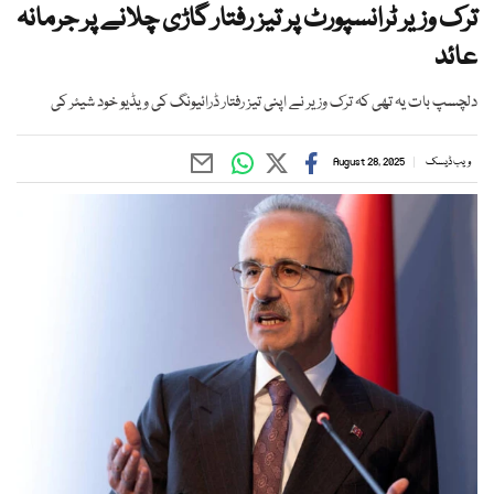
ترک وزیر ٹرانسپورٹ پر تیز رفتار گاڑی چلانے پر جرمانہ
عائد
دلچسپ بات یہ تھی کہ ترک وزیر نے اپنی تیز رفتار ڈرائیونگ کی ویڈیو خود شیئر کی
ویب ڈیسک
August 28, 2025