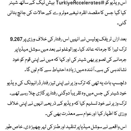
اس ویڈیو کو #TurkiyeAccelerates ہیش ٹیگ کے ساتھ شیئر
کیا گیا جس کا مقصد انقرہ نیغے موٹر وے کے حالات کی جانچ بتائی
گئی۔
بعد ازاں ٹریفک پولیس نے انہیں اس رفتار کی خلاف ورزی پر 9,267
ترک لیرا کا جرمانہ عائد کیا۔ یورالوغلو نے بعد میں سوشل میڈیا پر
جرمانے کی تصویر بھی شیئر کی اور کہا کہ میں نے اپنی قوم کو خود
نشاندہی کی ہے۔ آئندہ میں زیادہ احتیاط سے کام لوں گا۔
دلچسپ بات یہ تھی کہ ترک وزیر نے اپنی تیز رفتار ڈرائیونگ کی ویڈیو
خود شیئر کی جس میں وہ تقریباً دوگنی رفتار پر گاڑی چلا رہے تھے۔
ترک وزیر نے خود تسلیم کیا کہ ویڈیو کے ذریعے انہوں نے اپنی خلاف
ورزی کا اظہار کیا اور عوام سے معذرت بھی کی۔
اس واقعے نے سوشل میڈیا پر تنقید اور طنز کی لہر چھیڑ دی، خاص طور