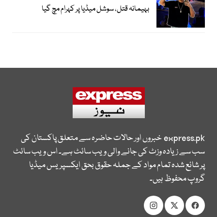
بہیمانہ قتل، سوشل میڈیا پر کہرام مچ گیا
express.pk
خبروں اور حالات حاضرہ سے متعلق پاکستان کی
سب سے زیادہ وزٹ کی جانے والی ویب سائٹ ہے۔ اس ویب سائٹ
پر شائع شدہ تمام مواد کے جملہ حقوق بحق ایکسپریس میڈیا
گروپ محفوظ ہیں۔