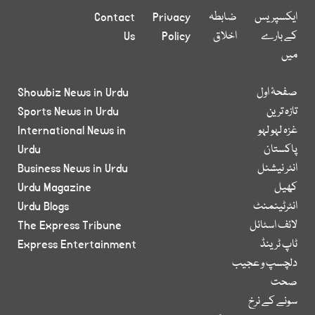
ایکسپریس
ضابطہ
Privacy
Contact
کے بارے
اخلاق
Policy
Us
میں
صفحۂ اول
Showbiz News in Urdu
تازہ ترین
Sports News in Urdu
غزہ لہو لہو
International News in
پاکستان
Urdu
انٹر نیشنل
Business News in Urdu
کھیل
Urdu Magazine
انٹرٹینمنٹ
Urdu Blogs
لائف اسٹائل
The Express Tribune
ٹاپ ٹرینڈ
Express Entertainment
دلچسپ و عجیب
صحت
سونے کے نرخ