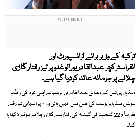
ترکیہ کے وزیر برائے ٹرانسپورٹ اور
انفراسٹرکچر عبدالقادر یورالوغلو پر تیز رفتار گاڑی
چلانے پر جرمانہ عائد کردیا گیا ہے۔
میڈیا رپورٹس کے مطابق عبدالقادر یورالوغلو نے اپنی خود کی ویڈیو
سوشل میڈیا پر پوسٹ کی جس میں انہیں ہائی وے پر انتہائی تیز رفتار
تقریباً 225 کلومیٹر فی گھنٹہ کی رفتار سے گاڑی چلاتے ہوئے دکھایا
گیا۔