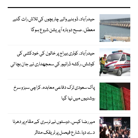
حیدرآباد، ڈوبنے والے چار بچوں کی تلاش رات گئے
معطل، صبح دوبارہ آپریشن شروع ہوگا
حیدرآباد، کوٹری بیراج پر خاتون کی خودکشی کی
کوشش، رکشہ ڈرائیور کی سمجھداری نے جان بچا لی
پاک سعودی ترک دفاعی معاہدہ، کراچی سبز و سرخ
روشنیوں میں نہا گیا
میر رضا کیس، دوستوں نے نرسری کے مقام پر دھرنا
دے دیا، شارع فیصل پر ٹریفک متاثر