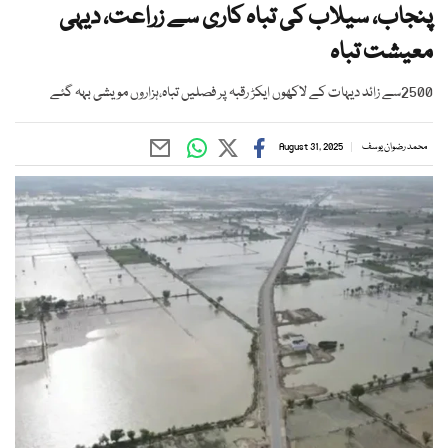
پنجاب، سیلاب کی تباہ کاری سے زراعت، دیہی
معیشت تباہ
2500سے زائد دیہات کے لاکھوں ایکڑ رقبہ پر فصلیں تباہ،ہزاروں مویشی بہہ گئے
محمد رضوان یوسف
August 31, 2025