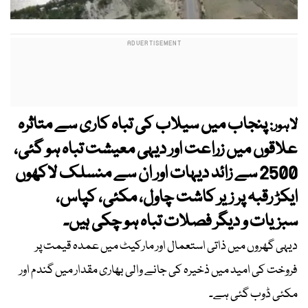
پنجاب میں سیلاب کی تباہ کاری سے متاثرہ
لاہور:
علاقوں میں زراعت اور دیہی معیشت تباہ ہو گئی،
2500 سے زائد دیہات اور ان سے منسلک لاکھوں
ایکڑ رقبہ پر زیر کاشت چاول، مکئی، کپاس،
سبزیات و دیگر فصلات تباہ ہو چکی ہیں۔
دیہی گھروں میں ذاتی استعمال اور مارکیٹ میں عمدہ قیمت پر
فروخت کی امید میں ذخیرہ کی جانے والی بھاری مقدار میں گندم اور
مکئی ڈوب گئی ہے۔