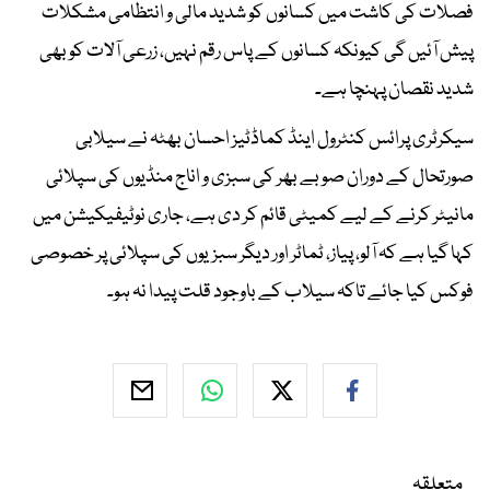
فصلات کی کاشت میں کسانوں کو شدید مالی و انتظامی مشکلات
پیش آئیں گی کیونکہ کسانوں کے پاس رقم نہیں، زرعی آلات کو بھی
شدید نقصان پہنچا ہے۔
سیکرٹری پرائس کنٹرول اینڈ کماڈٹیز احسان بھٹہ نے سیلابی
صورتحال کے دوران صوبے بھر کی سبزی و اناج منڈیوں کی سپلائی
مانیٹر کرنے کے لیے کمیٹی قائم کر دی ہے، جاری نوٹیفیکیشن میں
کہا گیا ہے کہ آلو، پیاز، ٹماٹر اور دیگر سبزیوں کی سپلائی پر خصوصی
فوکس کیا جائے تاکہ سیلاب کے باوجود قلت پیدا نہ ہو۔
متعلقہ