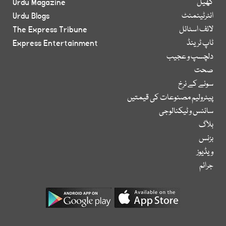
کھیل
Urdu Magazine
انٹرٹینمنٹ
Urdu Blogs
لائف اسٹائل
The Express Tribune
ٹاپ ٹرینڈ
Express Entertainment
دلچسپ و عجیب
صحت
سونے کے نرخ
پیٹرولیم مصنوعات کی قیمتیں
سائنس و ٹیکنالوجی
بلاگ
بزنس
ویڈیوز
جرائم