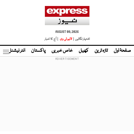
AUGUST 09, 2026
اشتہار لگائیں |
لائیو ٹی وی
| آج کا اخبار
صفحۂ اول
تازہ ترین
کھیل
خاص خبریں
پاکستان
انٹر نیشنل
ٹا