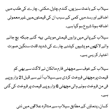
سیلاب کے باعث سبزیوں، گندم،چاول، مکئی ، چارے کی طلب میں
اضافے اور رسد میں کمی کے سبب ان کی قیمتوںمیں غیر معمولی
اضافہ ہونا شروع ہو گیا ہے۔
سیلاب کے پانی میں ہزاروں قیمتی مویشی بہہ گئے جبکہ بچ جانے
والے لاکھوں مویشیوں کیلئے چارے کی شدید قلت سنگین صورت
اختیار کر رہی ہے۔
سیلاب کے خوف سے مچھلی فارم مالکان نے لاگت سے بھی کم
قیمت پر مچھلی فروخت کردی ہے،سیلاب آنے سے قبل 21 ہزار روپے
فی من فروخت ہونے والی مچھلی 6 ہزار روپے قیمت پر فروخت کی گئی
ہے۔
کسان رہنماؤں کے مطابق سیلاب سے متاثرہ علاقوں میں نئی