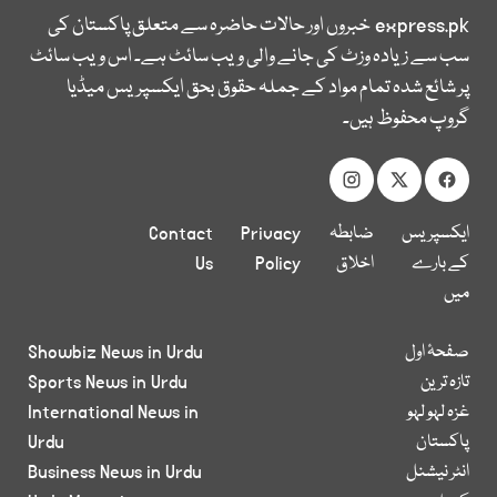
express.pk
خبروں اور حالات حاضرہ سے متعلق پاکستان کی
سب سے زیادہ وزٹ کی جانے والی ویب سائٹ ہے۔ اس ویب سائٹ
پر شائع شدہ تمام مواد کے جملہ حقوق بحق ایکسپریس میڈیا
گروپ محفوظ ہیں۔
ایکسپریس
ضابطہ
Privacy
Contact
کے بارے
اخلاق
Policy
Us
میں
صفحۂ اول
Showbiz News in Urdu
تازہ ترین
Sports News in Urdu
غزہ لہو لہو
International News in
پاکستان
Urdu
انٹر نیشنل
Business News in Urdu