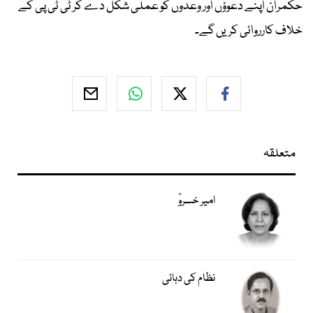
حکمران اپنے دعوؤں اور وعدوں کو عملی شکل دے کر ٹی ٹی پی کے
خلاف کارروائی کریں گے۔
متعلقہ
امیر خسروؒ
نظام کی دہائی