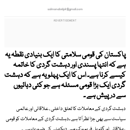
salmanabidpk@gmail.com
پاکستان کی قومی سلامتی کا ایک بنیادی نقطہ یہ
ہے کہ انتہا پسندی اور دہشت گردی کا خاتمہ
کیسے کرنا ہے۔ اس کا ایک پہلو یہ ہے کہ دہشت
گردی ایک بڑا قومی مسئلہ ہے جو کئی دہائیوں
سے درپیش ہے ۔
دہشت گردی کے معاملات کا تعلق داخلی ، علاقائی اور عالمی
سیاست سے بھی جڑا نظر آتا ہے ۔دہشت گردی کے معاملات کو قومی
،علاقائی اور گلوبل فریم ورک میں دیکھنے کی ضرورت ہے ۔