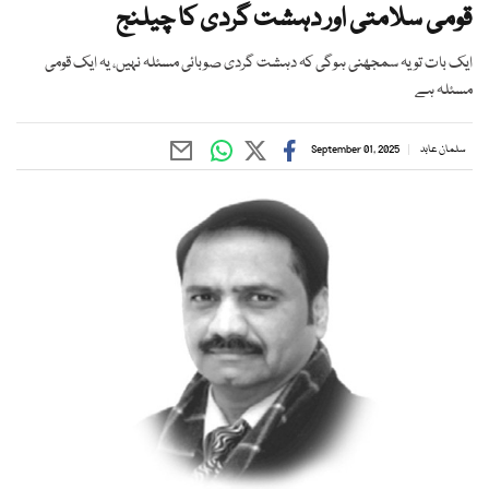
قومی سلامتی اور دہشت گردی کا چیلنج
ایک بات تو یہ سمجھنی ہوگی کہ دہشت گردی صوبائی مسئلہ نہیں، یہ ایک قومی
مسئلہ ہے
سلمان عابد
September 01, 2025