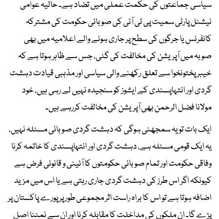
سیاسی جماعتوں کی حکمت عملی میں تضاد ہے۔ حالیہ عوامی
نیشنل پارٹی سمیت پی ٹی آئی کی صوبائی حکومت کی مشترکہ
کانفرنس یا جرگوں کی سطح پر جاری ہونے والے اعلامیہ میں بھی
صوبہ میں آپریشن کی مخالفت کی گئی، جس سے ظاہر ہوتا ہے کہ
خیبر پختونخوا سے تعلق رکھنے والی سیاسی اور مذہبی قیادت دہشت
گردی اور انتہاپسندی کے ایشوز کو سنجیدہ نہیں لے رہی ہیں، خود
مولانا فضل الرحمن بھی آپریشن کی مخالفت کررہے ہیں۔
ایک بات تو یہ سمجھنی ہوگی کہ دہشت گردی صوبائی مسئلہ نہیں،
یہ ایک قومی مسئلہ ہے، دہشت گردی اور انتہاپسندی کا خاتمہ کرنا
وفاقی حکومت اور تمام صوبائی حکومتوں کا آئینی و قانونی فرض ہے
کیونکہ اگر اس طرز کی دہشت گردی جاری رہتی ہے یا اس میں مزید
اضافہ ہوتا ہے تو اس کا براہ راست اثر مجموعی طور پر پورے پاکستان پر
پڑے گا۔ ان ملکوں کی مداخلت کا مقابلہ کرنا اور ان سے نمٹنا اصل