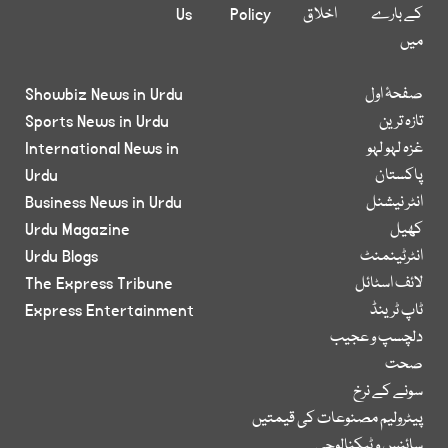
کے بارے
اخلاق
Policy
Us
میں
صفحۂ اول
Showbiz News in Urdu
تازہ ترین
Sports News in Urdu
غزہ لہو لہو
International News in
پاکستان
Urdu
انٹر نیشنل
Business News in Urdu
کھیل
Urdu Magazine
انٹرٹینمنٹ
Urdu Blogs
لائف اسٹائل
The Express Tribune
ٹاپ ٹرینڈ
Express Entertainment
دلچسپ و عجیب
صحت
سونے کے نرخ
پیٹرولیم مصنوعات کی قیمتیں
سائنس و ٹیکنالوجی