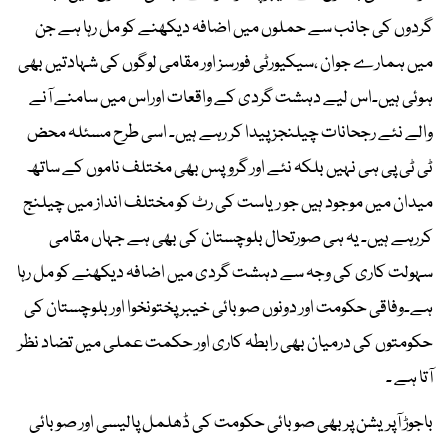
گردوں کی جانب سے حملوں میں اضافہ دیکھنے کو مل رہا ہے جن
میں ہمارے جوان ،سیکیورٹی فورسز اور مقامی لوگوں کی شہادتیں بھی
ہوئی ہیں۔اس لیے دہشت گردی کے واقعات اوراس میں سامنے آنے
والے نئے رجحانات چیلنجز پیدا کر رہے ہیں۔ اسی طرح مسئلہ محض
ٹی ٹی پی ہی نہیں بلکہ نئے اور گروپس بھی مختلف ناموں کے ساتھ
میدان میں موجود ہیں جو ریاست کی رٹ کو مختلف انداز میں چیلنج
کررہے ہیں۔ یہ ہی صورتحال بلوچستان کی بھی ہے جہاں مقامی
سہولت کاری کی وجہ سے دہشت گردی میں اضافہ دیکھنے کو مل رہا
ہے۔وفاقی حکومت اور دونوں صوبائی خیبر پختونخوا اور بلوچستان کی
حکومتوں کی درمیان بھی رابطہ کاری اور حکمت عملی میں تضاد نظر
آتا ہے ۔
باجوڑ آپریشن پر بھی صوبائی حکومت کی ڈھلمل پالیسی اور صوبائی