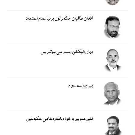
افغان طالبان حکمرانوں پر نیا عدم اعتماد
یہاں الیکشن ایسے ہی ہوتے ہیں
بے چارے عوام
نئے صوبے یا خود مختار مقامی حکومتیں