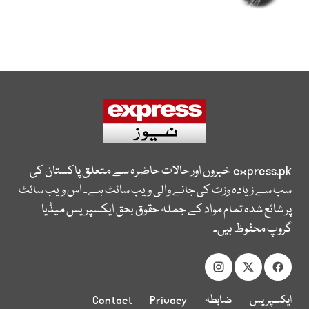
express.pk
خبروں اور حالات حاضرہ سے متعلق پاکستان کی
سب سے زیادہ وزٹ کی جانے والی ویب سائٹ ہے۔ اس ویب سائٹ
پر شائع شدہ تمام مواد کے جملہ حقوق بحق ایکسپریس میڈیا
گروپ محفوظ ہیں۔
ایکسپریس
ضابطہ
Privacy
Contact