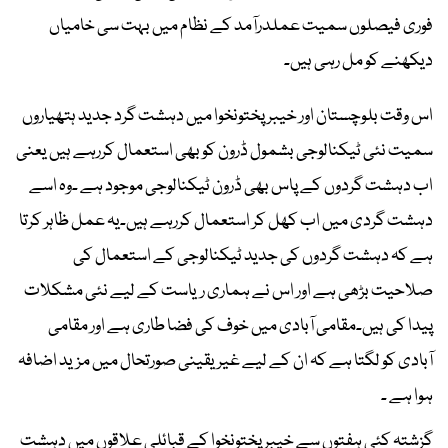
فوری فیصلوں سمیت عملدرآمد کے نظام میں بہت سی خامیاں
دیکھنے کو مل رہی ہیں۔
اس وقت بلوچستان اور خیبر پختونخوا میں دہشت گرد جدید ہتھیاروں
سمیت نئی ٹیکنالوجی بشمول ڈرون کو بھی استعمال کررہے ہیں یعنی
اب دہشت گردوں کے پاس بھی ڈرون ٹیکنالوجی موجود ہے ۔وہ اسے
دہشت گردی میں اب کھل کر استعمال کررہے ہیں۔یہ عمل ظاہر کرتا
ہے کہ دہشت گردوں کی جدید ٹیکنالوجی کے استعمال کی
صلاحیت بڑھی ہے اور اس نے ہماری ریاست کے لیے نئی مشکلات
پیدا کی ہیں۔مقامی آبادی میں خوف کی فضا طاری ہے اور مقامی
آبادی کو لگتا ہے کہ ان کے لیے غیر یقینی صورتحال میں مزید اضافہ
ہوا ہے ۔
گزشتہ کئی ہفتوں سے خیبر پختونخوا کے قبائلی علاقوں میں دہشت