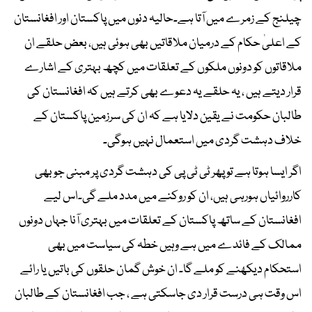
چیلنج کے زمرے میں آتا ہے۔حالیہ دنوں میں پاکستان اور افغانستان
کے اعلیٰ حکام کے درمیان ملاقاتیں بھی ہوئی ہیں، بعض حلقے ان
ملاقاتوں کو دونوں ملکوں کے تعلقات میں کچھ بہتری کے اشارے
قرار دیتے ہیں ، یہ حلقے یہ دعوے بھی کرتے ہیں کہ افغانستان کی
طالبان حکومت نے یقین دلایا ہے کہ ان کی سرزمین پاکستان کے
خلاف دہشت گردی میں استعمال نہیں ہوگی۔
اگر ایسا ہوتا ہے تو پھر ٹی ٹی پی کی دہشت گردی پر مبنی جو بھی
کارروائیاں ہورہی ہیں، ان کو روکنے میں مدد ملے گی۔اس لیے
افغانستان کے ساتھ پاکستان کے تعلقات میں بہتری آنا جہاں دونوں
ممالک کے فائدے میں ہے وہیں خطہ کی سیاست میں بھی
استحکام دیکھنے کو ملے گا۔ ان خوش گمان حلقوں کی باتیں یا رائے
اس وقت ہی درست قرار دی جاسکتی ہے ، جب افغانستان کے طالبان