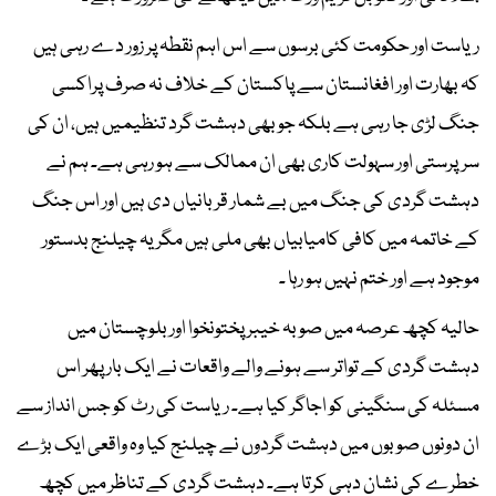
ریاست اور حکومت کئی برسوں سے اس اہم نقطہ پر زور دے رہی ہیں
کہ بھارت اور افغانستان سے پاکستان کے خلاف نہ صرف پراکسی
جنگ لڑی جا رہی ہے بلکہ جو بھی دہشت گرد تنظیمیں ہیں، ان کی
سرپرستی اور سہولت کاری بھی ان ممالک سے ہو رہی ہے۔ ہم نے
دہشت گردی کی جنگ میں بے شمار قربانیاں دی ہیں اور اس جنگ
کے خاتمہ میں کافی کامیابیاں بھی ملی ہیں مگر یہ چیلنج بدستور
موجود ہے اور ختم نہیں ہو رہا ۔
حالیہ کچھ عرصہ میں صوبہ خیبر پختونخوا اور بلوچستان میں
دہشت گردی کے تواتر سے ہونے والے واقعات نے ایک بار پھر اس
مسئلہ کی سنگینی کو اجاگر کیا ہے۔ ریاست کی رٹ کو جس انداز سے
ان دونوں صوبوں میں دہشت گردوں نے چیلنج کیا وہ واقعی ایک بڑے
خطرے کی نشان دہی کرتا ہے۔ دہشت گردی کے تناظر میں کچھ