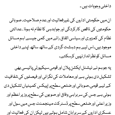
داخلی وجوہات ہیں ۔
ان میں حکومتی اداروں کی غیرفعالیت اور عدم صلاحیت، صوبائی
حکومتوں کی ناقص کارکردگی اور جوابدہی کا نظام نہ ہونا ، عدالتی
نظام کی کمزوری اور سیاسی اتفاق رائے میں کمی جیسے اہم مسائل
موجود ہیں۔اس لیے ہم دہشت گردی کے ساتھ ساتھ اپنے داخلی
مسائل کو نظرانداز نہیں کرسکتے۔
یہ جو ہم نے نیشنل ایکشن پلان اور قومی سیکیورٹی پالیسی بھی
تشکیل دی ہوئی ہے اور معاملات کی نگرانی اور فیصلوں کی شفافیت
کے لیے قومی،صوبائی اور ضلعی سطح پر اپیکس کمیٹیاں تشکیل دی
ہوئی ہے جس کی سربراہی وفاق اور صوبوں کی سطح پر وزیر اعظم اور
وزیر اعلیٰ اور ضلعی سطح پر ڈسٹرکٹ مینجمنٹ جس میں سول اور
عسکری اداروں کے سربراہان شامل ہوتے ہیں لیکن ان کی فعالیت اور