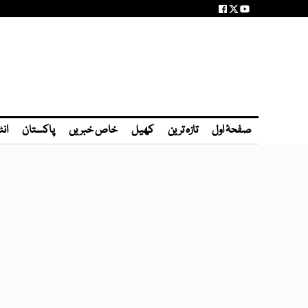
صفحۂ اول
تازہ ترین
کھیل
خاص خبریں
پاکستان
انٹ