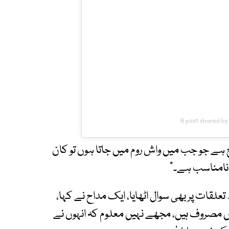
A post shared b
 ہے جو جب میں واش روم میں جاتا ہوں تو کان
ہ نامناسب ہے۔"
لقات پر بھی سوال اٹھایا، ایک مداح نے کہا،
میں مصروف ہیں، مجھے نہیں معلوم کہ انہوں نے