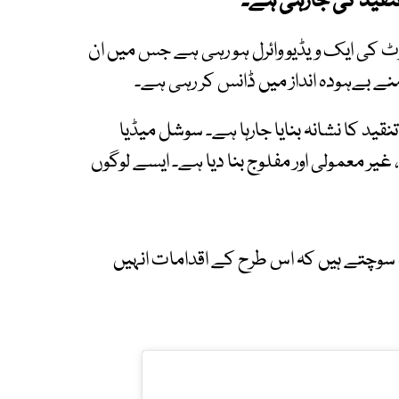
 تنقید کی جارہی ہے۔
 کی ایک ویڈیو وائرل ہو رہی ہے جس میں ان
نے بےہودہ انداز میں ڈانس کر رہی ہے۔
قید کا نشانہ بنایا جارہا ہے۔ سوشل میڈیا
غیر معمولی اور مفلوج بنا دیا ہے۔ ایسے لوگوں
وگ سوچتے ہیں کہ اس طرح کے اقدامات انہیں