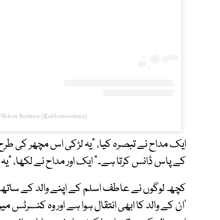
y Abbas Aadeez (@abbasaadeez)
ایک مداح نے تبصرہ کیا، "یہ لڑکی اس مچھر کی طرح
کے پاس ڈانس کرتا ہے۔" ایک اور مداح نے لکھا، "ی
کچھ لوگوں نے عاطف اسلم کے اپنے والد کے ساتھ تع
’ان کے والد کا ابھی انتقال ہوا ہے اور وہ کنسرٹس 