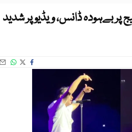
 پر بےہودہ ڈانس، ویڈیو پر شدید