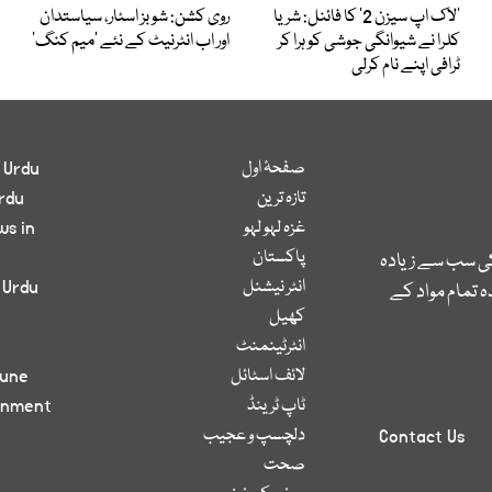
’لاک اپ سیزن 2‘ کا فائنل: شریا
روی کشن: شوبز اسٹار، سیاستدان
کلرا نے شیوانگی جوشی کو ہرا کر
اور اب انٹرنیٹ کے نئے ’میم کنگ‘
ٹرافی اپنے نام کرلی
صفحۂ اول
 Urdu
تازہ ترین
rdu
غزہ لہو لہو
ws in
پاکستان
کی سب سے زیادہ
انٹر نیشنل
 Urdu
 تمام مواد کے
کھیل
انٹرٹینمنٹ
لائف اسٹائل
bune
ٹاپ ٹرینڈ
inment
دلچسپ و عجیب
Contact Us
صحت