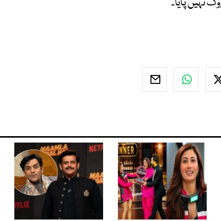
وک نہیں پایا۔‘