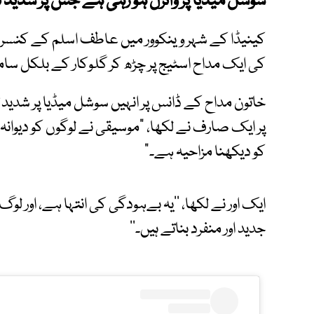
سوشل میڈیا پر وائرل ہو رہی ہے جس پر شدید
کینیڈا کے شہر وینکوور میں عاطف اسلم کے کنسرٹ
کی ایک مداح اسٹیج پر چڑھ کر گلوکار کے بلکل سام
خاتون مداح کے ڈانس پر انہیں سوشل میڈیا پر شدید تن
پر ایک صارف نے لکھا، "موسیقی نے لوگوں کو دیوانہ، 
کو دیکھنا مزاحیہ ہے۔"
ایک اور نے لکھا، ’’یہ بےہودگی کی انتہا ہے، اور ل
جدید اور منفرد بناتے ہیں۔‘‘