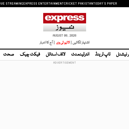
IVE STREAMING
EXPRESS ENTERTAINMENT
CRICKET PAKISTAN
TODAY'S PAPER
AUGUST 06, 2026
اشتہار لگائیں |
لائیو ٹی وی
| آج کا اخبار
ر نیشنل
ٹاپ ٹرینڈ
انٹرٹینمنٹ
لائف اسٹائل
فیکٹ چیک
صحت