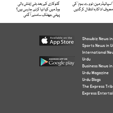
’اسپائیڈر مین: نو وے ہوم‘ کی
گلوکاری کے بعد بلی ایلش ہالی
معروف اداکارہ انتقال کرگئیں
ووڈ میں کیا نیا کرنے جارہی ہیں؟
پہلی جھلک سامنے آگئی
Showbiz News in
Sports News in U
International Ne
Urdu
Business News in
Urdu Magazine
Urdu Blogs
The Express Tri
Express Enterta