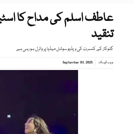
عاطف اسلم کی مداح کا اسٹیج
تنقید
گلوکار کے کنسرٹ کی ویڈیو سوشل میڈیا پر وائرل ہو رہی ہے
ویب ڈیسک
September 03, 2025