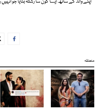
اپنے والد کے ساتھ ایسا کون سا رشتہ بنایا جو انہیں ر
متعلقہ