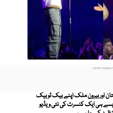
ن اور بیرون ملک اپنے بیک ٹو بیک
یسے ہی ایک کنسرٹ کی نئی ویڈیو