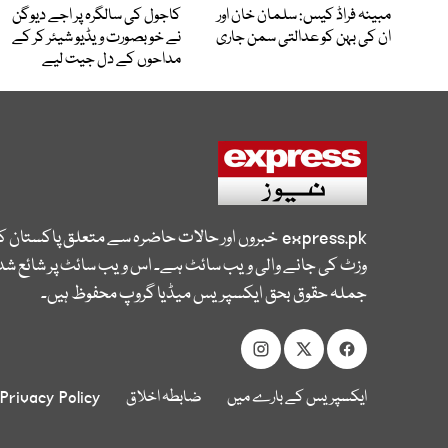
مبینہ فراڈ کیس: سلمان خان اور
کاجول کی سالگرہ پر اجے دیوگن
ان کی بہن کو عدالتی سمن جاری
نے خوبصورت ویڈیو شیئر کر کے
مداحوں کے دل جیت لیے
express.pk
خبروں اور حالات حاضرہ سے متعلق پاکستان 
وزٹ کی جانے والی ویب سائٹ ہے۔ اس ویب سائٹ پر شائع شدہ
جملہ حقوق بحق ایکسپریس میڈیا گروپ محفوظ ہیں۔
ایکسپریس کے بارے میں
ضابطہ اخلاق
Privacy Policy