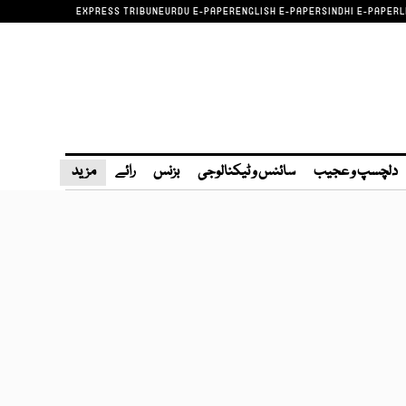
EXPRESS TRIBUNE
URDU E-PAPER
ENGLISH E-PAPER
SINDHI E-PAPER
L
دلچسپ و عجیب
سائنس و ٹیکنالوجی
بزنس
رائے
مزید