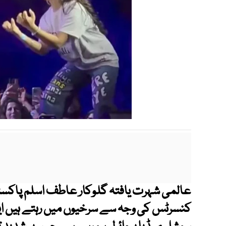
عالمی شہرت یافتہ گلوکار عاطف اسلم پاکستا
کنسرٹس کی وجہ سے سرخیوں میں رہتے ہیں ا