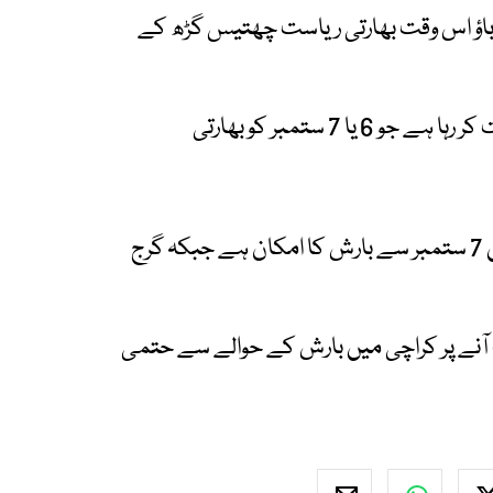
اؤ اس وقت بھارتی ریاست چھتیس گڑھ کے
حالیہ سسٹم مغرب اور شمال مغرب کی جانب حرکت کر رہا ہے جو 6 یا 7 ستمبر کو بھارتی
مون سون سسٹم کے زیر اثر جنوب مشرقی سندھ میں 7 ستمبر سے بارش کا امکان ہے جبکہ گرج
نے پر کراچی میں بارش کے حوالے سے حتمی