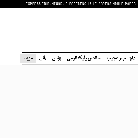
EXPRESS TRIBUNE
URDU E-PAPER
ENGLISH E-PAPER
SINDHI E-PAPER
L
دلچسپ و عجیب
سائنس و ٹیکنالوجی
بزنس
رائے
مزید