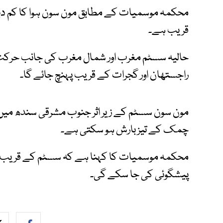
محکمہ موسمیات کے مطابق مون سون ہوا کا کم دب
قریب ہے۔
راجستھان اور گجرات کے قریب پہنچ جائے گا۔
چمک کے تیز بارش ہو سکتی ہے۔
محکمہ موسمیات کا کہنا ہے کہ سسٹم کے قریب آ
پیشگوئی کی جا سکے گی۔