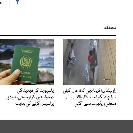
متعلقہ
راولپنڈی؛ لاپتا بچی کا تاحال کوئی
پاسپورٹ کی تجدید کی
سراغ نہ لگایا جا سکا، واقعے سے
درخواستوں کو ترجیحی بنیاد پر
متعلق ویڈیو سامنے آگئی
پراسیس کرنے کی ہدایت