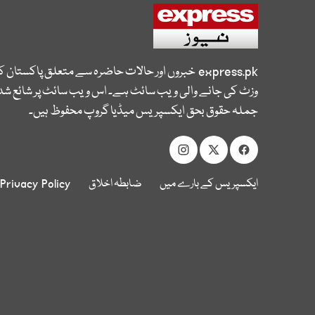
express.pk
خبروں اور حالات حاضرہ سے متعلق پاکستان 
وزٹ کی جانے والی ویب سائٹ ہے۔ اس ویب سائٹ پر شائع شدہ
جملہ حقوق بحق ایکسپریس میڈیا گروپ محفوظ ہیں۔
ایکسپریس کے بارے میں
ضابطہ اخلاق
Privacy Policy