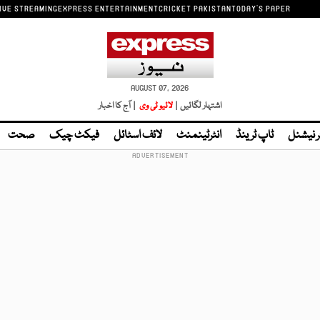
IVE STREAMING
EXPRESS ENTERTAINMENT
CRICKET PAKISTAN
TODAY'S PAPER
AUGUST 07, 2026
اشتہار لگائیں |
لائیو ٹی وی
| آج کا اخبار
ر نیشنل
ٹاپ ٹرینڈ
انٹرٹینمنٹ
لائف اسٹائل
فیکٹ چیک
صحت