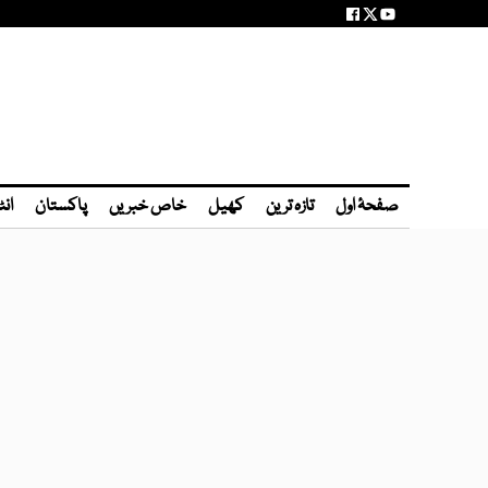
صفحۂ اول
تازہ ترین
کھیل
خاص خبریں
پاکستان
انٹ