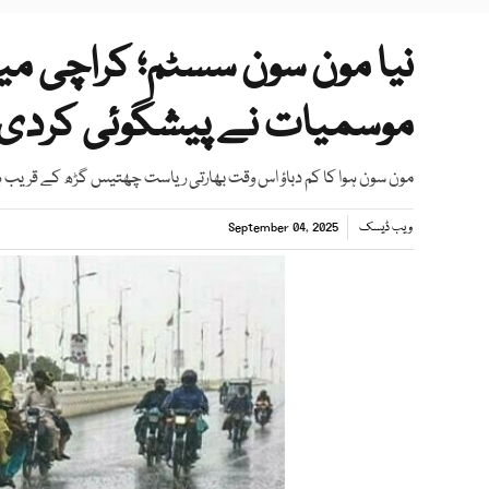
نیا مون سون سسٹم؛ کراچی می
موسمیات نے پیشگوئی کردی
مون سون ہوا کا کم دباؤ اس وقت بھارتی ریاست چھتیس گڑھ کے قری
ویب ڈیسک
September 04, 2025