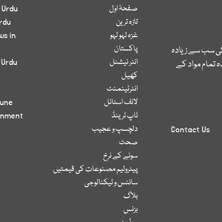
صفحۂ اول
 Urdu
تازہ ترین
rdu
غزہ لہو لہو
ws in
پاکستان
کی سب سے زیادہ
انٹر نیشنل
 Urdu
 تمام مواد کے
کھیل
انٹرٹینمنٹ
لائف اسٹائل
bune
ٹاپ ٹرینڈ
inment
دلچسپ و عجیب
Contact Us
صحت
سونے کے نرخ
پیٹرولیم مصنوعات کی قیمتیں
سائنس و ٹیکنالوجی
بلاگ
بزنس