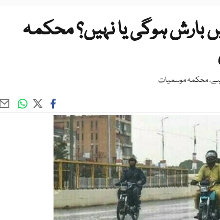
ں بارش ہوگی یا نہیں؟ محکمہ
ب ہے، محکمہ موسمیات