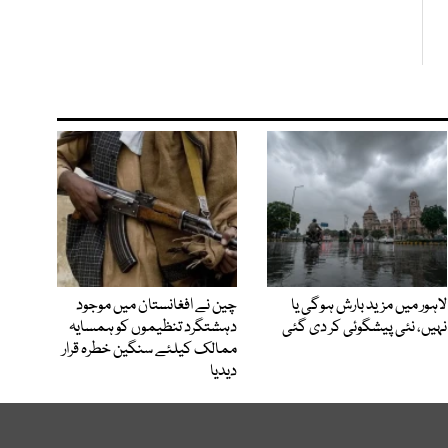
لاہور میں مزید بارش ہوگی یا
چین نے افغانستان میں موجود
نہیں، نئی پیشگوئی کر دی گئی
دہشتگرد تنظیموں کو ہمسایہ
ممالک کیلئے سنگین خطرہ قرار
دیدیا