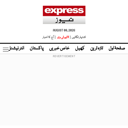
AUGUST 08, 2026
اشتہار لگائیں |
لائیو ٹی وی
| آج کا اخبار
صفحۂ اول
تازہ ترین
کھیل
خاص خبریں
پاکستان
انٹر نیشنل
ٹا