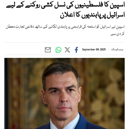
اسپین کا فلسطینیوں کی نسل کشی روکنے کے لیے
اسرائیل پر پابندیوں کا اعلان
اسپین نے اسرائیل کو اسلحہ کی فراہمی پر پابندی لگانے کے ساتھ دفاعی تجارت معطل
کر دی ہے
ویب ڈیسک
September 09, 2025