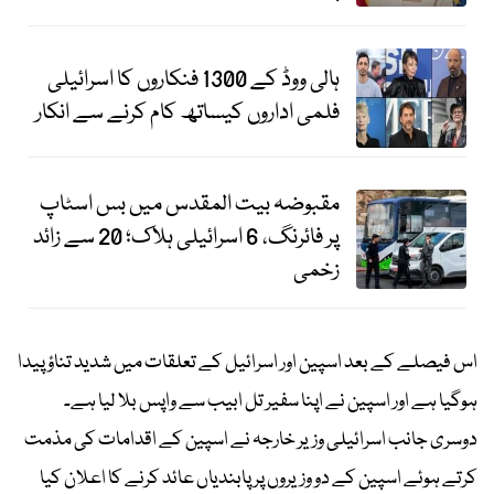
ہالی ووڈ کے 1300 فنکاروں کا اسرائیلی
فلمی اداروں کیساتھ کام کرنے سے انکار
مقبوضہ بیت المقدس میں بس اسٹاپ
پر فائرنگ، 6 اسرائیلی ہلاک؛ 20 سے زائد
زخمی
اس فیصلے کے بعد اسپین اور اسرائیل کے تعلقات میں شدید تناؤ پیدا
ہوگیا ہے اور اسپین نے اپنا سفیر تل ابیب سے واپس بلا لیا ہے۔
دوسری جانب اسرائیلی وزیر خارجہ نے اسپین کے اقدامات کی مذمت
کرتے ہوئے اسپین کے دو وزیروں پر پابندیاں عائد کرنے کا اعلان کیا