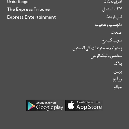
انٹرٹینمنٹ
Urdu Blogs
لائف اسٹائل
The Express Tribune
ٹاپ ٹرینڈ
Express Entertainment
دلچسپ و عجیب
صحت
سونے کے نرخ
پیٹرولیم مصنوعات کی قیمتیں
سائنس و ٹیکنالوجی
بلاگ
بزنس
ویڈیوز
جرائم