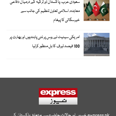
سعودی عرب، پاکستان اور ترکیہ کے درمیان دفاعی
معاہدہ، اسلامی تعاون تنظیم کی جانب سے
خیرسگالی کا پیغام
امریکی سینیٹ نے روس پر نئی پابندیوں اور بھارت پر
100 فیصد ٹیرف کا بل منظور کرلیا
express.pk
خبروں اور حالات حاضرہ سے متعلق پاکستان کی