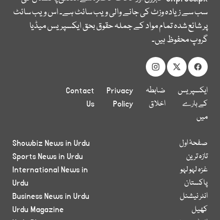
سب سے زیادہ وزٹ کی جانے والی ویب سائٹ ہے۔ اس ویب سائٹ
پر شائع شدہ تمام مواد کے جملہ حقوق بحق ایکسپریس میڈیا
گروپ محفوظ ہیں۔
ایکسپریس
ضابطہ
Privacy
Contact
کے بارے
اخلاق
Policy
Us
میں
صفحۂ اول
Showbiz News in Urdu
تازہ ترین
Sports News in Urdu
غزہ لہو لہو
International News in
پاکستان
Urdu
انٹر نیشنل
Business News in Urdu
کھیل
Urdu Magazine