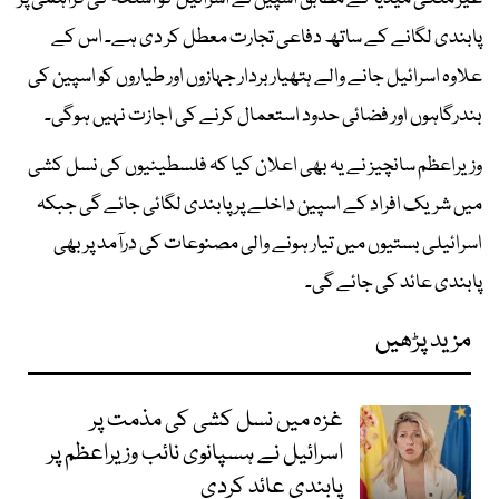
پابندی لگانے کے ساتھ دفاعی تجارت معطل کر دی ہے۔ اس کے
علاوہ اسرائیل جانے والے ہتھیار بردار جہازوں اور طیاروں کو اسپین کی
بندرگاہوں اور فضائی حدود استعمال کرنے کی اجازت نہیں ہوگی۔
وزیراعظم سانچیز نے یہ بھی اعلان کیا کہ فلسطینیوں کی نسل کشی
میں شریک افراد کے اسپین داخلے پر پابندی لگائی جائے گی جبکہ
اسرائیلی بستیوں میں تیار ہونے والی مصنوعات کی درآمد پر بھی
پابندی عائد کی جائے گی۔
مزید پڑھیں
غزہ میں نسل کشی کی مذمت پر
اسرائیل نے ہسپانوی نائب وزیراعظم پر
پابندی عائد کردی