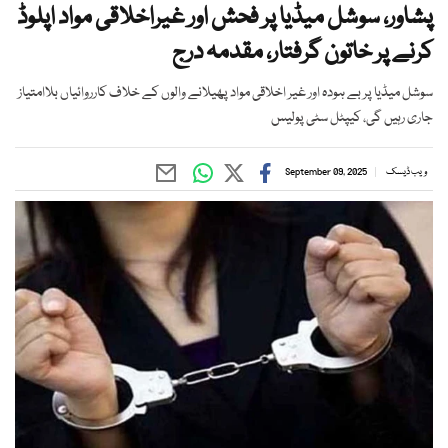
پشاور، سوشل میڈیا پر فحش اور غیراخلاقی مواد اپلوڈ
کرنے پر خاتون گرفتار، مقدمہ درج
سوشل میڈیا پر بے ہودہ اور غیر اخلاقی مواد پھیلانے والوں کے خلاف کارروائیاں بلاامتیاز
جاری رہیں گی، کیپٹل سٹی پولیس
ویب ڈیسک
September 09, 2025