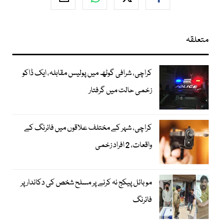
متعلقہ
کراچی، شرافی گوٹھ میں پولیس مقابلہ، ایک ڈاکو
زخمی حالت میں گرفتار
کراچی، شہر کے مختلف علاقوں میں فائرنگ کے
واقعات، 2 افراد زخمی
موبائل پیکج نہ کرنے پر مسلح شخص کی دکاندار پر
فائرنگ