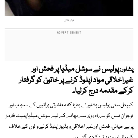
فوٹو: فائل
پولیس نے سوشل میڈیا پر فحش اور
پشاور:
غیراخلاقی مواد اپلوڈ کرنے پر خاتون کو گرفتار
کرکے مقدمہ درج کرلیا۔
کیپٹل سٹی پولیس پشاور نے بتایا کہ معاشرتی برائیوں کے سدباب اور
نوجوان نسل کو بے راہ روی سے بچانے کے لیے سوشل میڈیا پلیٹ فارمز
پر بے حیائی، فحش اور غیر اخلاقی ویڈیوز اپلوڈ کرنے والوں کے خلاف
کارروائیاں مزید تیز کردی گئی ہیں۔