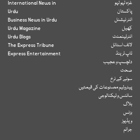
غزہ لہو لہو
International News in
پاکستان
Urdu
انٹر نیشنل
Business News in Urdu
کھیل
Urdu Magazine
انٹرٹینمنٹ
Urdu Blogs
لائف اسٹائل
The Express Tribune
ٹاپ ٹرینڈ
Express Entertainment
دلچسپ و عجیب
صحت
سونے کے نرخ
پیٹرولیم مصنوعات کی قیمتیں
سائنس و ٹیکنالوجی
بلاگ
بزنس
ویڈیوز
جرائم