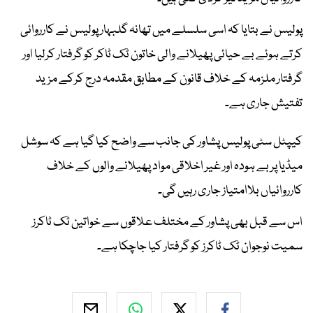
پولیس نے بتایا کہ اسی سلسلے میں تھانہ گلبہار پولیس نے کارروائی
کرتے ہوئے بے حیائی پھیلانے والی خاتون ٹک ٹاکر کو گرفتار کرلیا اور
گرفتار ملزمہ کے خلاف قانون کے مطابق مقدمہ درج کرکے مزید
تفتیش جاری ہے۔
کیپٹل سٹی پولیس پشاور کی جانب سے واضح کیا گیا ہے کہ سوشل
میڈیا پر بے ہودہ اور غیر اخلاقی مواد پھیلانے والوں کے خلاف
کارروائیاں بلاامتیاز جاری رہیں گی۔
اس سے قبل بھی پشاور کے مختلف علاقوں سے خواتین ٹک ٹاکرز
سمیت نوجوان ٹک ٹاکرز کو گرفتار کیا جاچکا ہے۔