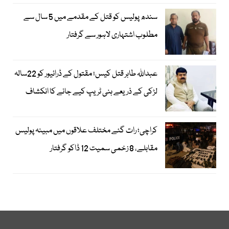
سندھ پولیس کو قتل کے مقدمے میں 5 سال سے
مطلوب اشتہاری لاہور سے گرفتار
عبداللہ طاہر قتل کیس؛ مقتول کے ڈرائیور کو 22سالہ
لڑکی کے ذریعے ہنی ٹریپ کیے جانے کا انکشاف
کراچی؛ رات گئے مختلف علاقوں میں مبینہ پولیس
مقابلے، 8 زخمی سمیت 12 ڈاکو گرفتار