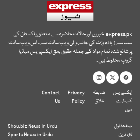
express.pk
خبروں اور حالات حاضرہ سے متعلق پاکستان کی
سب سے زیادہ وزٹ کی جانے والی ویب سائٹ ہے۔ اس ویب سائٹ
پر شائع شدہ تمام مواد کے جملہ حقوق بحق ایکسپریس میڈیا
گروپ محفوظ ہیں۔
ایکسپریس
ضابطہ
Privacy
Contact
کے بارے
اخلاق
Policy
Us
میں
صفحۂ اول
Showbiz News in Urdu
تازہ ترین
Sports News in Urdu