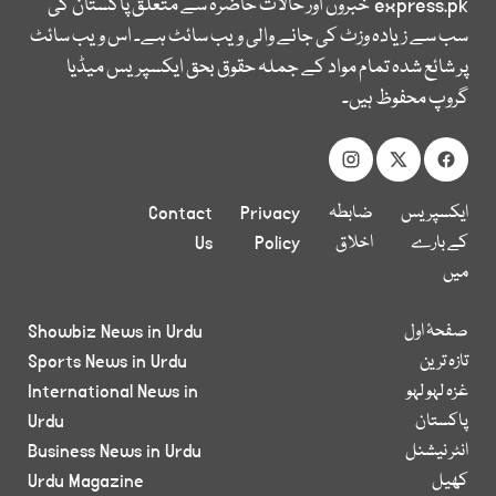
express.pk
خبروں اور حالات حاضرہ سے متعلق پاکستان کی
سب سے زیادہ وزٹ کی جانے والی ویب سائٹ ہے۔ اس ویب سائٹ
پر شائع شدہ تمام مواد کے جملہ حقوق بحق ایکسپریس میڈیا
گروپ محفوظ ہیں۔
ایکسپریس
ضابطہ
Privacy
Contact
کے بارے
اخلاق
Policy
Us
میں
صفحۂ اول
Showbiz News in Urdu
تازہ ترین
Sports News in Urdu
غزہ لہو لہو
International News in
پاکستان
Urdu
انٹر نیشنل
Business News in Urdu
کھیل
Urdu Magazine