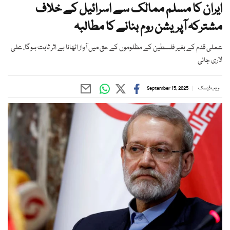
ایران کا مسلم ممالک سے اسرائیل کے خلاف
مشترکہ آپریشن روم بنانے کا مطالبہ
عملی قدم کے بغیر فلسطین کے مظلوموں کے حق میں آواز اٹھانا بے اثر ثابت ہوگا، علی
لاری جانی
ویب ڈیسک
September 15, 2025