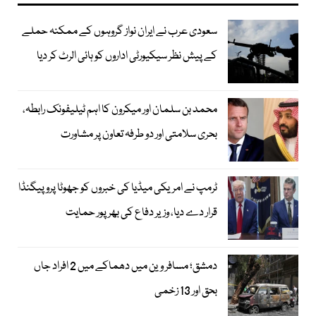
سعودی عرب نے ایران نواز گروہوں کے ممکنہ حملے
کے پیش نظر سیکیورٹی اداروں کو ہائی الرٹ کر دیا
محمد بن سلمان اور میکرون کا اہم ٹیلیفونک رابطہ،
بحری سلامتی اور دو طرفہ تعاون پر مشاورت
ٹرمپ نے امریکی میڈیا کی خبروں کو جھوٹا پروپیگنڈا
قرار دے دیا، وزیر دفاع کی بھرپور حمایت
دمشق؛ مسافر وین میں دھماکے میں 2 افراد جاں
بحق اور 13 زخمی