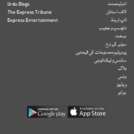
انٹرٹینمنٹ
Urdu Blogs
لائف اسٹائل
The Express Tribune
ٹاپ ٹرینڈ
Express Entertainment
دلچسپ و عجیب
صحت
سونے کے نرخ
پیٹرولیم مصنوعات کی قیمتیں
سائنس و ٹیکنالوجی
بلاگ
بزنس
ویڈیوز
جرائم