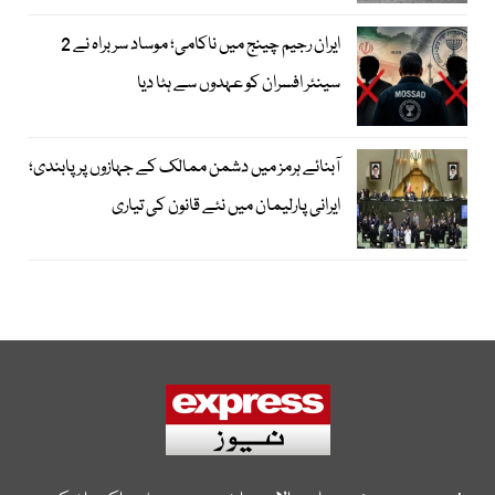
ایران رجیم چینج میں ناکامی؛ موساد سربراہ نے 2
سینئر افسران کو عہدوں سے ہٹا دیا
آبنائے ہرمز میں دشمن ممالک کے جہازوں پر پابندی؛
ایرانی پارلیمان میں نئے قانون کی تیاری