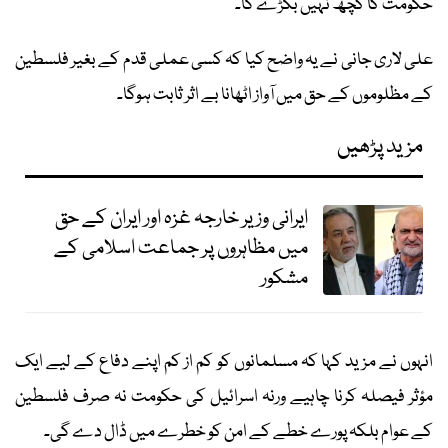
حکومت کا کچھ نہیں بگڑے گا۔
علی لاری جانی نے یہ واضح کیا کہ کسی عملی قدم کے بغیر فلسطین
کے مظلوموں کے حق میں آواز اٹھانا بے اثر ثابت ہوگا۔
مزید پڑھیں
ایرانی وزیر خارجہ غزہ اور ایران کے حق
میں مظاہروں پر جماعت اسلامی کے
مشکور
انہوں نے مزید کہا کہ مسلمانوں کو کم از کم اپنے دفاع کے لیے ایک
مؤثر فیصلہ کرنا چاہیے ورنہ اسرائیل کی حکومت نہ صرف فلسطین
کے عوام بلکہ پورے خطے کے امن کو خطرے میں ڈال دے گی۔