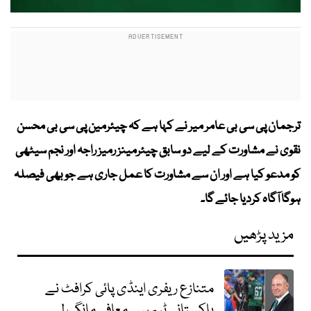
ترجمان پی سی بی عامر میر نے کہا ہے کہ چیئرمین پی سی بی محسن
نقوی نے مشاورت کے لیے دو سابق چیئرمینز رمیز راجہ اور نجم سیٹھی
کو مدعو کیا ہے اور ان سے مشاورت کا عمل جاری ہے جو بھی فیصلہ
ہوگا آگاہ کردیا جائے گا۔
مزید پڑھیں
متنازع ریفری اینڈی پائی کرافٹ نے
پاکستانی ٹیم سے معافی مانگ لی