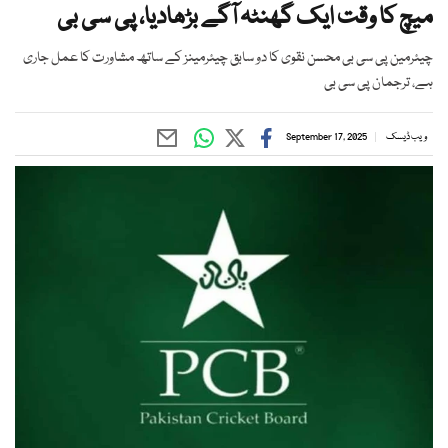
میچ کا وقت ایک گھنٹہ آگے بڑھادیا، پی سی بی
چیئرمین پی سی بی محسن نقوی کا دو سابق چیئرمینز کے ساتھ مشاورت کا عمل جاری
ہے، ترجمان پی سی بی
ویب ڈیسک
September 17, 2025