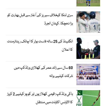
سری لنکا کیخلاف سیریز کے آغاز سے قبل بھارت کو
بڑا دھچکا، کپتان انجرڈ
انگلینڈ کے 25 سالہ فاسٹ بولر کا اچانک ریٹائرمنٹ
کا اعلان
60 سال سے زائد عمر کے کھلاڑی ورلڈکپ میں
شرکت کیلیے روانہ
ہاکی ورلڈکپ: قومی کھلاڑیوں اور کوچز کیلیے 2 کروڑ
کا الاؤنس اکاؤنٹ میں منتقل