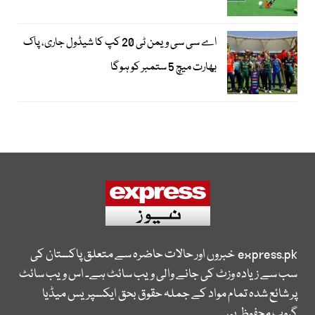
اے سی سی ویمن ٹی 20 کپ کا شیڈول جاری، پاک
بھارت میچ 5 ستمبر کو ہوگا
express.pk
خبروں اور حالات حاضرہ سے متعلق پاکستان کی
سب سے زیادہ وزٹ کی جانے والی ویب سائٹ ہے۔ اس ویب سائٹ
پر شائع شدہ تمام مواد کے جملہ حقوق بحق ایکسپریس میڈیا
گروپ محفوظ ہیں۔