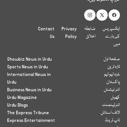
ایکسپریس
ضابطہ
Privacy
Contact
کے بارے
اخلاق
Policy
Us
میں
صفحۂ اول
Showbiz News in Urdu
تازہ ترین
Sports News in Urdu
غزہ لہو لہو
International News in
پاکستان
Urdu
انٹر نیشنل
Business News in Urdu
کھیل
Urdu Magazine
انٹرٹینمنٹ
Urdu Blogs
لائف اسٹائل
The Express Tribune
ٹاپ ٹرینڈ
Express Entertainment