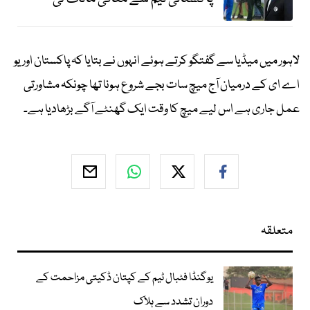
لاہور میں میڈیا سے گفتگو کرتے ہوئے انہوں نے بتایا کہ پاکستان اور یو
اے ای کے درمیان آج میچ سات بجے شروع ہونا تھا چونکہ مشاورتی
عمل جاری ہے اس لیے میچ کا وقت ایک گھنٹے آگے بڑھادیا ہے۔
متعلقہ
یوگنڈا فٹبال ٹیم کے کپتان ڈکیتی مزاحمت کے
دوران تشدد سے ہلاک