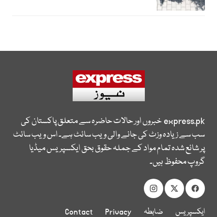
express.pk
خبروں اور حالات حاضرہ سے متعلق پاکستان کی
سب سے زیادہ وزٹ کی جانے والی ویب سائٹ ہے۔ اس ویب سائٹ
پر شائع شدہ تمام مواد کے جملہ حقوق بحق ایکسپریس میڈیا
گروپ محفوظ ہیں۔
ایکسپریس
ضابطہ
Privacy
Contact