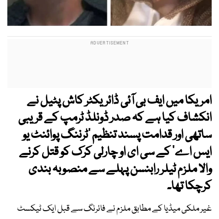
امریکا میں ایف بی آئی ڈائریکٹر کاش پٹیل نے
انکشاف کیا ہے کہ صدر ڈونلڈ ٹرمپ کے قریبی
ساتھی اور قدامت پسند تنظیم ’ٹرننگ پوائنٹ یو
ایس اے‘ کے سی ای او چارلی کرک کو قتل کرنے
والا ملزم ٹیلر رابنسن پہلے سے منصوبہ بندی
کرچکا تھا۔
غیر ملکی میڈیا کے مطابق ملزم نے فائرنگ سے قبل ایک ٹیکسٹ