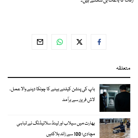
رفت کا باعث بن سکتے ہیں۔
متعلقہ
باپ کی پنشن کیلئے بیٹے کا چونکا دینے والا عمل،
لاش فریزر سے برآمد
بھارت میں سیلاب اور لینڈ سلائیڈنگ نے تباہی
مچادی؛ 100 سے زائد ہلاکتیں