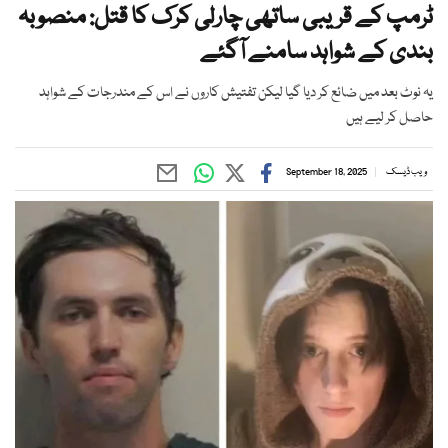
ٹرمپ کے قریبی ساتھی چارلی کرک کا قتل: منصوبہ
بندی کے شواہد سامنے آگئے
یہ نوٹ بعد میں ضائع کر دیا گیا لیکن تفتیش کاروں نے اس کے مندرجات کے شواہد
حاصل کر لیے ہیں
ویب ڈیسک
September 18, 2025