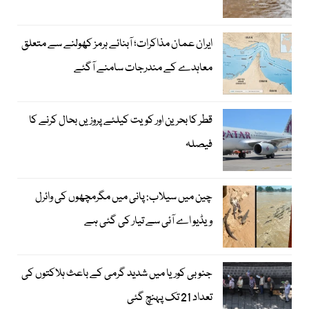
ایران عمان مذاکرات؛ آبنائے ہرمز کھولنے سے متعلق
معاہدے کے مندرجات سامنے آگئے
قطر کا بحرین اور کویت کیلئے پروزیں بحال کرنے کا
فیصلہ
چین میں سیلاب: پانی میں مگرمچھوں کی وائرل
ویڈیو اے آئی سے تیار کی گئی ہے
جنوبی کوریا میں شدید گرمی کے باعث ہلاکتوں کی
تعداد 21 تک پہنچ گئی