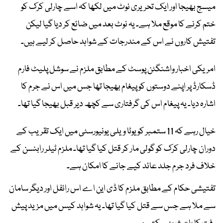
میسج بھیجا اور ایک تحریری نوٹ میں لکھا کہ اسے چارلی کرک کو
ختم کرنے کا موقع ملا ہے۔ یہ نوٹ بعد میں ضائع کر دیا گیا لیکن
تفتیش کاروں نے اس کے مندرجات کے شواہد حاصل کر لیے ہیں۔
امریکی اخبار واشنگٹن پوسٹ کے مطابق ملزم نے سوشل پلیٹ فارم
ڈسکارڈ پر اپنے دوستوں کو پیغام بھیجا تھا جس میں اس نے جرم کا
اشارہ دیا۔ یہ پیغام اس کی گرفتاری سے کچھ دیر قبل بھیجا گیا تھا۔
خیال رہے کہ 11 ستمبر کو یوٹا ویلی یونیورسٹی میں ایک تقریب کے
دوران چارلی کرک کو گولی مار کر قتل کیا گیا تھا۔ ملزم ٹیلر رابنسن کے
خلاف فرد جرم جلد عائد کیے جانے کا امکان ہے۔
تفتیشی حکام کے مطابق ملزم کا ڈی این اے اس رائفل اور دیگر سامان
سے ملا ہے جس سے قتل کیا گیا تھا۔ یہ شواہد کیس میں مزید پیش