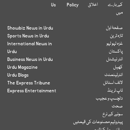
کے بارے
اخلاق
Policy
Us
میں
صفحۂ اول
Showbiz News in Urdu
تازہ ترین
Sports News in Urdu
غزہ لہو لہو
International News in
پاکستان
Urdu
انٹر نیشنل
Business News in Urdu
کھیل
Urdu Magazine
انٹرٹینمنٹ
Urdu Blogs
لائف اسٹائل
The Express Tribune
ٹاپ ٹرینڈ
Express Entertainment
دلچسپ و عجیب
صحت
سونے کے نرخ
پیٹرولیم مصنوعات کی قیمتیں