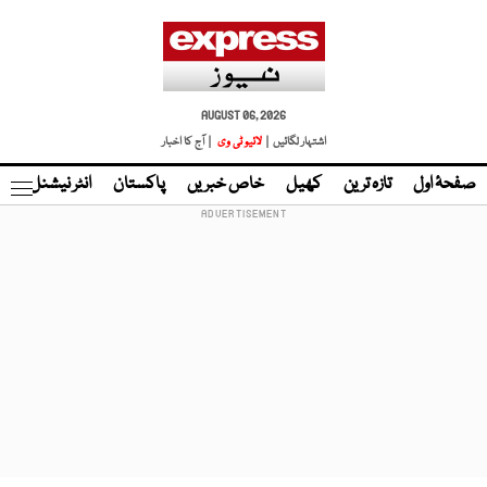
AUGUST 06, 2026
اشتہار لگائیں |
لائیو ٹی وی
| آج کا اخبار
صفحۂ اول
تازہ ترین
کھیل
خاص خبریں
پاکستان
انٹر نیشنل
ٹا