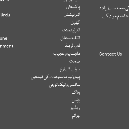
پاکستان
کی سب سے زیادہ
انٹر نیشنل
 Urdu
 تمام مواد کے
کھیل
انٹرٹینمنٹ
لائف اسٹائل
bune
ٹاپ ٹرینڈ
inment
دلچسپ و عجیب
Contact Us
صحت
سونے کے نرخ
پیٹرولیم مصنوعات کی قیمتیں
سائنس و ٹیکنالوجی
بلاگ
بزنس
ویڈیوز
جرائم