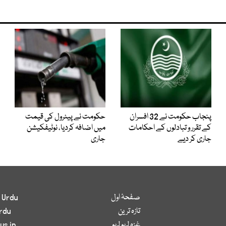
پنجاب حکومت نے 32 افسران
حکومت نے پیٹرول کی قیمت
کے تقرر و تبادلوں کے احکامات
میں اضافہ کردیا، نوٹیفکیشن
جاری کر دیے
جاری
صفحۂ اول
 Urdu
تازہ ترین
rdu
غزہ لہو لہو
ws in