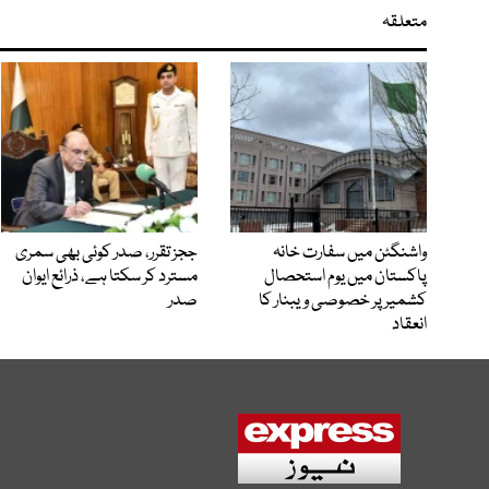
متعلقہ
واشنگٹن میں سفارت خانہ
ججز تقرر، صدر کوئی بھی سمری
پاکستان میں یوم استحصال
مسترد کر سکتا ہے، ذرائع ایوان
کشمیر پر خصوصی ویبنار کا
صدر
انعقاد