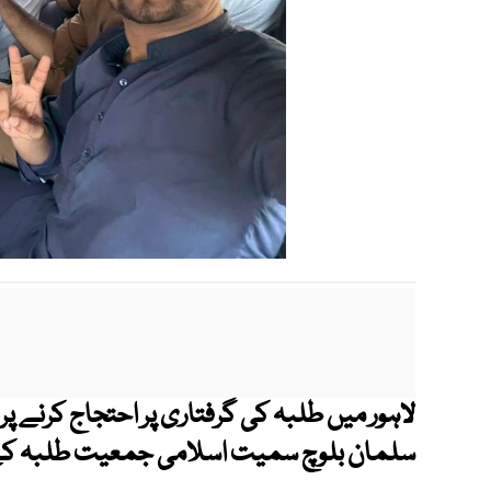
لاہور میں طلبہ کی گرفتاری پر احتجاج کرنے 
سلمان بلوچ سمیت اسلامی جمعیت طلبہ کے متع