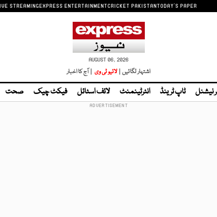
IVE STREAMING
EXPRESS ENTERTAINMENT
CRICKET PAKISTAN
TODAY'S PAPER
AUGUST 06, 2026
اشتہار لگائیں |
لائیو ٹی وی
| آج کا اخبار
ر نیشنل
ٹاپ ٹرینڈ
انٹرٹینمنٹ
لائف اسٹائل
فیکٹ چیک
صحت