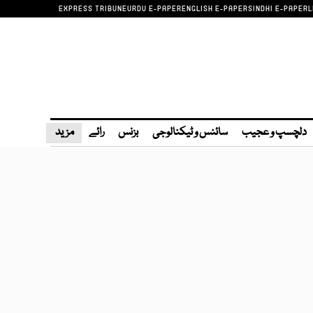
EXPRESS TRIBUNE
URDU E-PAPER
ENGLISH E-PAPER
SINDHI E-PAPER
L
دلچسپ و عجیب
سائنس و ٹیکنالوجی
بزنس
رائے
مزید