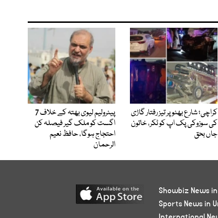
کراچی؛ شارع بھٹو پر تیز رفتار گاڑی
پیٹرولیم لیوی بھتہ کے خلاف 7
کی سوزوکی پک اپ کو ٹکر، خاتون
اگست کو ملک گیر فیصلہ کن
جاں بحق
احتجاج ہوگا، حافظ نعیم
الرحمان
Showbiz News in
Sports News in U
International Ne