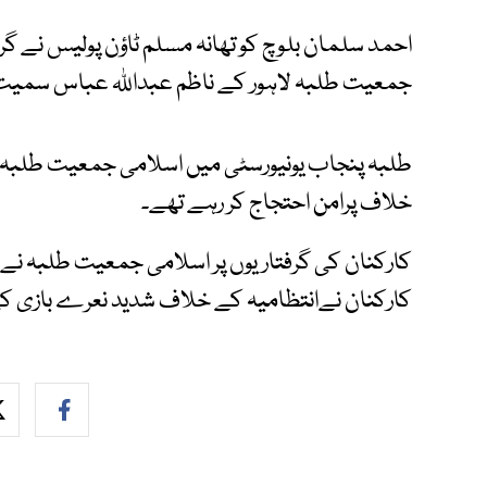
احمد سلمان بلوچ کو تھانہ مسلم ٹاؤن پولیس نے گرف
جمعیت طلبہ لاہور کے ناظم عبداللہ عباس سمیت 20 کارکنان بھی گرفتار کر لیے گئ
طلبہ پنجاب یونیورسٹی میں اسلامی جمعیت طلبہ 
خلاف پرامن احتجاج کر رہے تھے۔
کارکنان کی گرفتاریوں پر اسلامی جمعیت طلبہ نے لاہ
کارکنان نےانتظامیہ کے خلاف شدید نعرے بازی ک