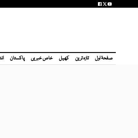
صفحۂ اول
تازہ ترین
کھیل
خاص خبریں
پاکستان
انٹ