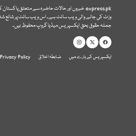
express.pk
خبروں اور حالات حاضرہ سے متعلق پاکستان 
وزٹ کی جانے والی ویب سائٹ ہے۔ اس ویب سائٹ پر شائع شدہ
جملہ حقوق بحق ایکسپریس میڈیا گروپ محفوظ ہیں۔
ایکسپریس کے بارے میں
ضابطہ اخلاق
Privacy Policy